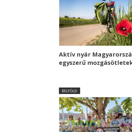
Aktív nyár Magyarorszá
egyszerű mozgásötlete
BELFÖLD