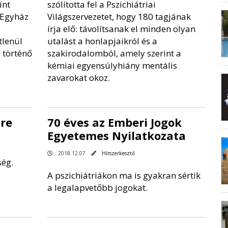
ínt
szólította fel a Pszichiátriai
 Egyház
Világszervezetet, hogy 180 tagjának
írja elő: távolítsanak el minden olyan
tlenül
utalást a honlapjaikról és a
n történő
szakirodalomból, amely szerint a
kémiai egyensúlyhiány mentális
zavarokat okoz.
re
70 éves az Emberi Jogok
Egyetemes Nyilatkozata
2018.12.07
Hírszerkesztő
iség.
A pszichiátriákon ma is gyakran sértik
a legalapvetőbb jogokat.