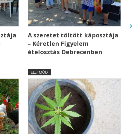
sztája
A szeretet töltött káposztája
i
– Kéretlen Figyelem
ételosztás Debrecenben
ÉLETMÓD