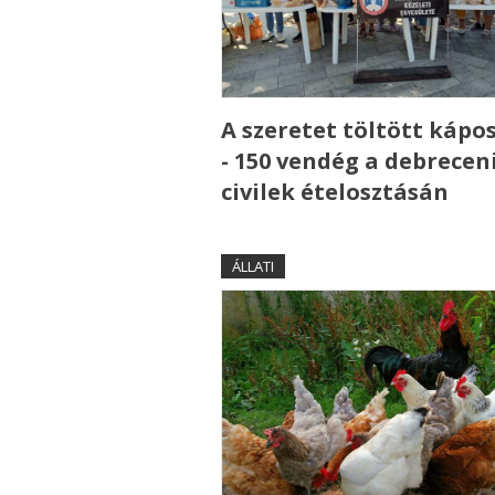
A szeretet töltött kápo
- 150 vendég a debrecen
civilek ételosztásán
ÁLLATI