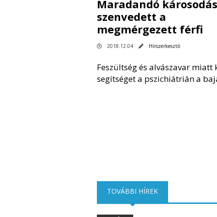
Maradandó károsodás
szenvedett a
megmérgezett férfi
2018.12.04
Hírszerkesztő
Feszültség és alvászavar miatt 
segítséget a pszichiátrián a baja
TOVÁBBI HÍREK
(AKTÍV FÜL)