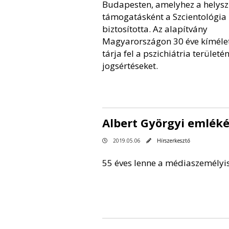
Budapesten, amelyhez a helysz
támogatásként a Szcientológia
biztosította. Az alapítvány
Magyarországon 30 éve kíméle
tárja fel a pszichiátria területé
jogsértéseket.
Albert Györgyi emléké
2019.05.06
Hírszerkesztő
55 éves lenne a médiaszemély