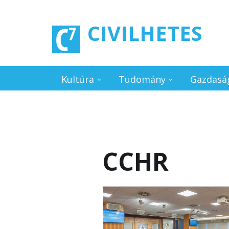
Ugrás a tartalomra
CIVILHETES
Kultúra
Tudomány
Gazdasá
CCHR