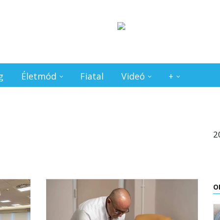
g
Életmód
Fiatal
Videó
+
2
O