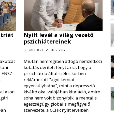
triát
Nyílt levél a világ vezető
pszichiátereinek
2022.08.23
Híres ember
sákutcát
Miután nemrégiben átfogó nemzetközi
ltani
kutatás derített fényt arra, hogy a
z ENSZ
pszichiátria által széles körben
a
reklámozott "agyi kémiai
egyensúlyhiány", mint a depresszió
 el azon
kiváltó oka, valójában kitaláció, amire
gári
soha nem volt bizonyíték, a mentális
egészségügy globális megfigyelő
-án
szervezete, a CCHR nyílt levélben