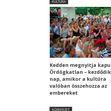
KULTÚRA
Kedden megnyitja kapui
Ördögkatlan – kezdődik
nap, amikor a kultúra
valóban összehozza az
embereket
KÖRNYEZET