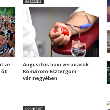
EGÉSZSÉG
t az
Augusztus havi véradások
 öt
Komárom-Esztergom
vármegyében
KÖRNYEZET