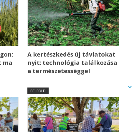
gon:
A kertészkedés új távlatokat
k ma
nyit: technológia találkozása
a természetességgel
BELFÖLD