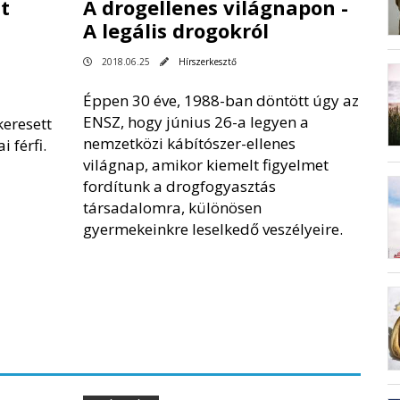
t
A drogellenes világnapon -
A legális drogokról
2018.06.25
Hírszerkesztő
Éppen 30 éve, 1988-ban döntött úgy az
ENSZ, hogy június 26-a legyen a
keresett
nemzetközi kábítószer-ellenes
i férfi.
világnap, amikor kiemelt figyelmet
fordítunk a drogfogyasztás
társadalomra, különösen
gyermekeinkre leselkedő veszélyeire.