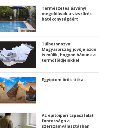
Természetes ásványi
megoldások a vízszűrés
hatékonyságáért
Túlbetonozva:
Magyarország jövője azon
is múlik, hogyan bánunk a
termőföldjeinkkel
Egyiptom örök titkai
Az építőipari tapasztalat
fontossága a
szerszámválasztásban