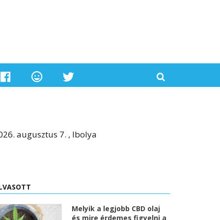
026. augusztus 7. , Ibolya
LVASOTT
Melyik a legjobb CBD olaj
és mire érdemes figyelni a