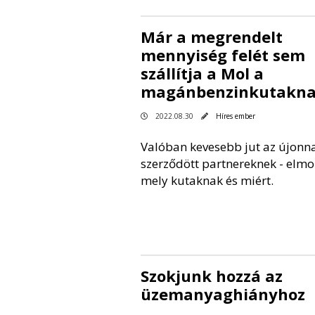
Már a megrendelt
mennyiség felét sem
szállítja a Mol a
magánbenzinkutakn
2022.08.30
Híres ember
Valóban kevesebb jut az újonn
szerződött partnereknek - elmo
mely kutaknak és miért.
Szokjunk hozzá az
üzemanyaghiányhoz