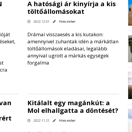
N
A hatósági ár kinyírja a kis
töltőállomásokat
2022.12.01
Híres ember
ióját
Drámai visszaesés a kis kutakon:
éseket,
amennyivel zuhantak idén a márkátlan
töltőállomások eladásai, legalább
annyival ugrott a márkás egységek
st
forgalma
cra
 van
Kitálalt egy magánkút: a
Mol elhallgatta a döntését?
rért
2022.11.21
Híres ember