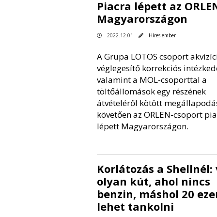
Piacra lépett az ORLE
Magyarországon
2022.12.01
Híres ember
A Grupa LOTOS csoport akvizíc
véglegesítő korrekciós intézked
valamint a MOL-csoporttal a
töltőállomások egy részének
átvételéről kötött megállapodá
követően az ORLEN-csoport pia
lépett Magyarországon.
Korlátozás a Shellnél:
olyan kút, ahol nincs
benzin, máshol 20 eze
lehet tankolni