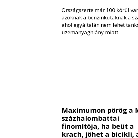
Országszerte már 100 körül va
azoknak a benzinkutaknak a s
ahol egyáltalán nem lehet tanko
üzemanyaghiány miatt.
Maximumon pörög a 
százhalombattai
finomítója, ha beüt a
krach, jöhet a bicikli, 