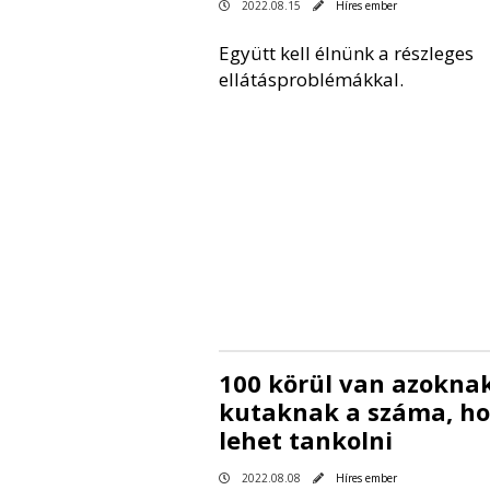
2022.08.15
Híres ember
Együtt kell élnünk a részleges
ellátásproblémákkal.
100 körül van azokna
kutaknak a száma, h
lehet tankolni
2022.08.08
Híres ember