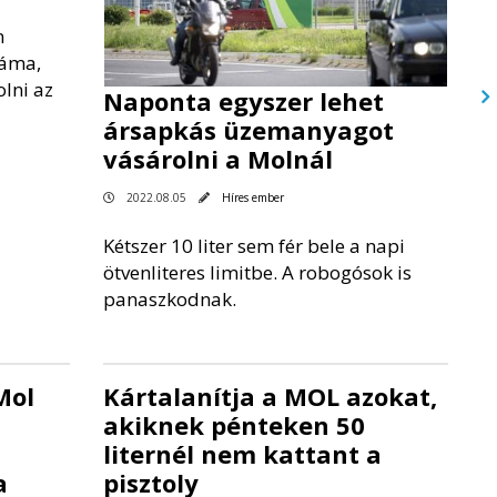
n
záma,
lni az
Naponta egyszer lehet
ársapkás üzemanyagot
vásárolni a Molnál
2022.08.05
Híres ember
Kétszer 10 liter sem fér bele a napi
ötvenliteres limitbe. A robogósok is
panaszkodnak.
Mol
Kártalanítja a MOL azokat,
akiknek pénteken 50
liternél nem kattant a
a
pisztoly