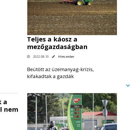
Teljes a káosz a
mezőgazdaságban
2022.08.10
Híres ember
Beütött az üzemanyag-krízis,
kifakadtak a gazdák
k a
ol nem