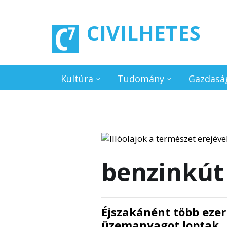
Ugrás a tartalomra
CIVILHETES
Kultúra
Tudomány
Gazdasá
benzinkút
Éjszakánént több ezer 
üzemanyagot loptak