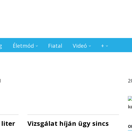
g
Életmód
Fiatal
Videó
+
2
liter
Vizsgálat híján ügy sincs
O