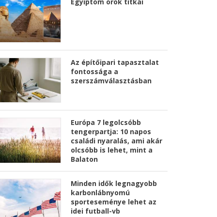
Egyiptom örök titkai
Az építőipari tapasztalat
fontossága a
szerszámválasztásban
Európa 7 legolcsóbb
tengerpartja: 10 napos
családi nyaralás, ami akár
olcsóbb is lehet, mint a
Balaton
Minden idők legnagyobb
karbonlábnyomú
sporteseménye lehet az
idei futball-vb