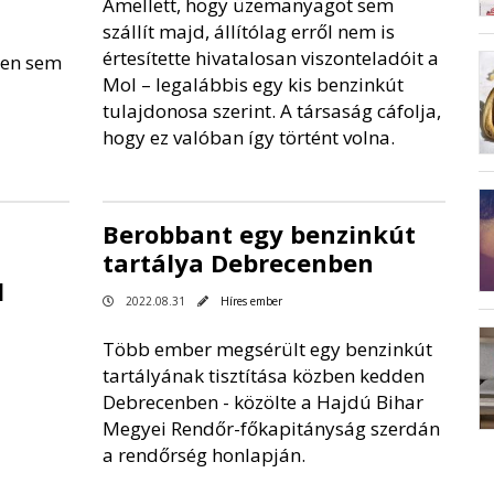
Amellett, hogy üzemanyagot sem
szállít majd, állítólag erről nem is
értesítette hivatalosan viszonteladóit a
ten sem
Mol – legalábbis egy kis benzinkút
tulajdonosa szerint. A társaság cáfolja,
hogy ez valóban így történt volna.
Berobbant egy benzinkút
tartálya Debrecenben
l
2022.08.31
Híres ember
Több ember megsérült egy benzinkút
tartályának tisztítása közben kedden
Debrecenben - közölte a Hajdú Bihar
Megyei Rendőr-főkapitányság szerdán
a rendőrség honlapján.