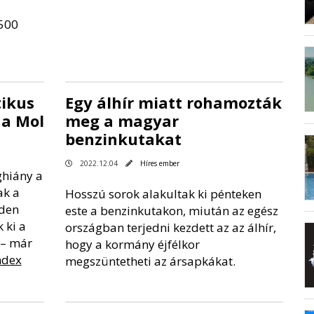
500
ikus
Egy álhír miatt rohamozták
 a Mol
meg a magyar
benzinkutakat
2022.12.04
Híres ember
hiány a
ak a
Hosszú sorok alakultak ki pénteken
dden
este a benzinkutakon, miután az egész
 ki a
országban terjedni kezdett az az álhír,
 – már
hogy a kormány éjfélkor
ndex
megszüntetheti az ársapkákat.