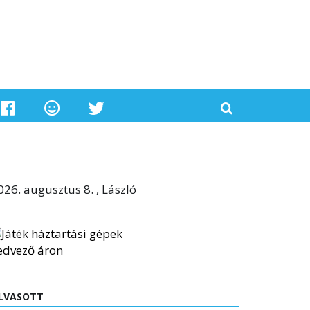
026. augusztus 8. , László
LVASOTT