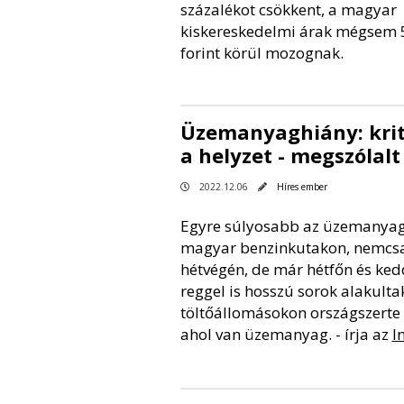
százalékot csökkent, a magyar
kiskereskedelmi árak mégsem 
forint körül mozognak.
Üzemanyaghiány: krit
a helyzet - megszólalt
2022.12.06
Híres ember
Egyre súlyosabb az üzemanyag
magyar benzinkutakon, nemcs
hétvégén, de már hétfőn és ke
reggel is hosszú sorok alakultak
töltőállomásokon országszerte
ahol van üzemanyag. - írja az
I