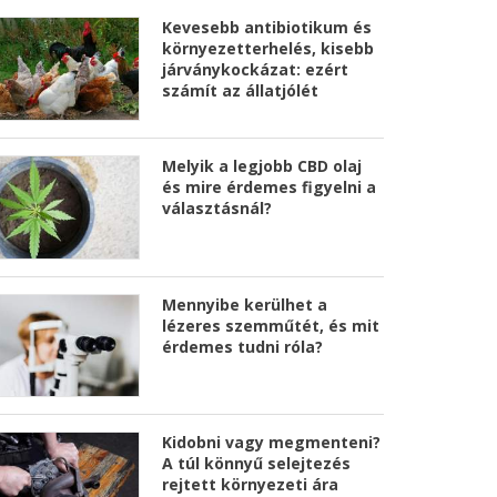
Kevesebb antibiotikum és
környezetterhelés, kisebb
járványkockázat: ezért
számít az állatjólét
Melyik a legjobb CBD olaj
és mire érdemes figyelni a
választásnál?
Mennyibe kerülhet a
lézeres szemműtét, és mit
érdemes tudni róla?
Kidobni vagy megmenteni?
A túl könnyű selejtezés
rejtett környezeti ára