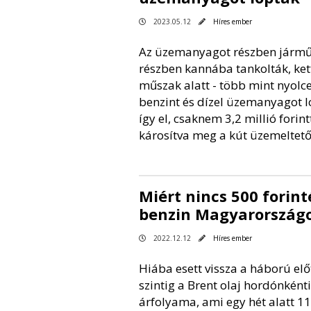
2023.05.12
Híres ember
Az üzemanyagot részben jármű
részben kannába tankolták, ket
műszak alatt - több mint nyolcez
benzint és dízel üzemanyagot 
így el, csaknem 3,2 millió forint
károsítva meg a kút üzemeltető
Miért nincs 500 forint
benzin Magyarország
2022.12.12
Híres ember
Hiába esett vissza a háború előt
szintig a Brent olaj hordónkénti
árfolyama, ami egy hét alatt 11