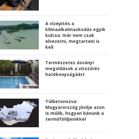
A vízépítés a
klímaalkalmazkodás egyik
kulcsa: már nem csak
elvezetni, megtartani is
kell
Természetes ásványi
megoldások a vízszűrés
hatékonyságáért
Túlbetonozva:
Magyarország jövője azon
is múlik, hogyan bánunk a
termőföldjeinkkel