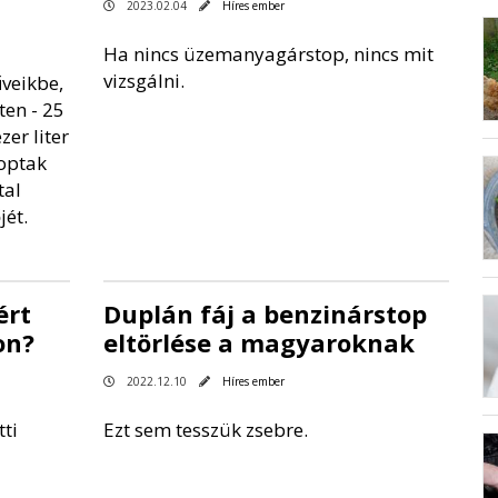
2023.02.04
Híres ember
Ha nincs üzemanyagárstop, nincs mit
vizsgálni.
veikbe,
ten - 25
er liter
loptak
tal
jét.
ért
Duplán fáj a benzinárstop
on?
eltörlése a magyaroknak
2022.12.10
Híres ember
ti
Ezt sem tesszük zsebre.