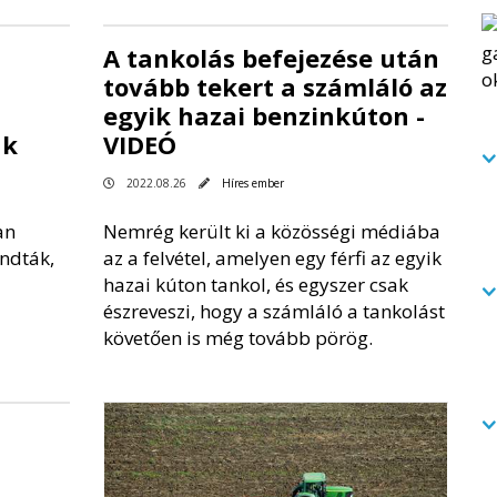
A tankolás befejezése után
tovább tekert a számláló az
egyik hazai benzinkúton -
ak
VIDEÓ
2022.08.26
Híres ember
an
Nemrég került ki a közösségi médiába
ndták,
az a felvétel, amelyen egy férfi az egyik
hazai kúton tankol, és egyszer csak
észreveszi, hogy a számláló a tankolást
követően is még tovább pörög.