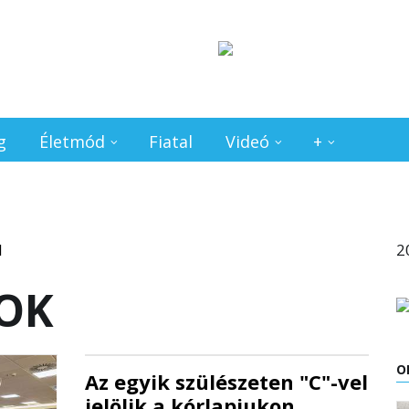
g
Életmód
Fiatal
Videó
+
2
OK
O
Az egyik szülészeten "C"-vel
jelölik a kórlapjukon