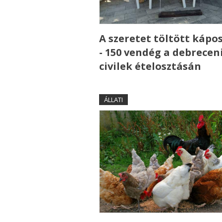
A szeretet töltött kápo
- 150 vendég a debrecen
civilek ételosztásán
ÁLLATI