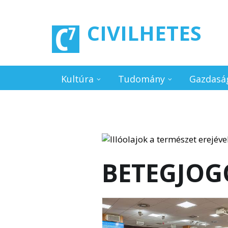
Ugrás a tartalomra
CIVILHETES
Kultúra
Tudomány
Gazdasá
BETEGJOG