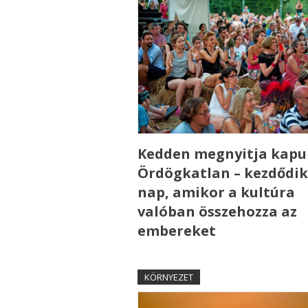
Kedden megnyitja kapui
Ördögkatlan – kezdődik
nap, amikor a kultúra
valóban összehozza az
embereket
KÖRNYEZET