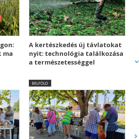
gon:
A kertészkedés új távlatokat
k ma
nyit: technológia találkozása
a természetességgel
BELFÖLD