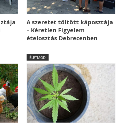
sztája
A szeretet töltött káposztája
i
– Kéretlen Figyelem
ételosztás Debrecenben
ÉLETMÓD