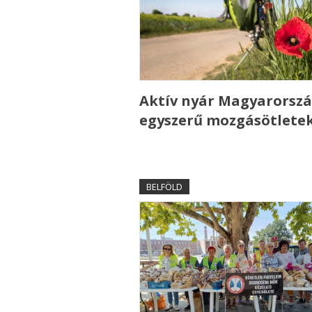
Aktív nyár Magyarorszá
egyszerű mozgásötlete
BELFÖLD