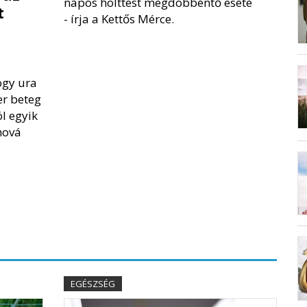
napos holttest megdöbbentő esete
t
-
írja a Kettős Mérce
.
ogy ura
er beteg
l egyik
hová
EGÉSZSÉG