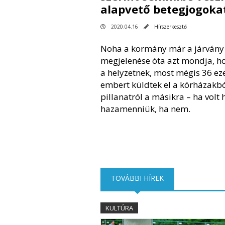
alapvető betegjogoka
2020.04.16
Hírszerkesztő
Noha a kormány már a járvány
megjelenése óta azt mondja, h
a helyzetnek, most mégis 36 ez
embert küldtek el a kórházakbó
pillanatról a másikra – ha volt 
hazamenniük, ha nem.
TOVÁBBI HÍREK
(AKTÍV FÜL)
KULTÚRA