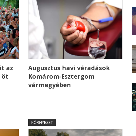
t az
Augusztus havi véradások
 öt
Komárom-Esztergom
vármegyében
KÖRNYEZET