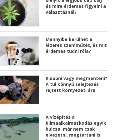
Melyik a legjobb CBD olaj
és mire érdemes figyelni a
választásnál?
Mennyibe kerülhet a
lézeres szemműtét, és mit
érdemes tudni róla?
Kidobni vagy megmenteni?
A túl könnyű selejtezés
rejtett környezeti ára
A vízépítés a
klímaalkalmazkodás egyik
kulcsa: már nem csak
elvezetni, megtartani is