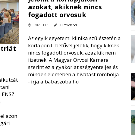
azokat, akiknek nincs
fogadott orvosuk
2020.11.19
Híres ember
Az egyik egyetemi klinika szülészetén a
kórlapon C betűvel jelölik, hogy kiknek
triát
nincs fogadott orvosuk, azaz kik nem
fizetnek. A Magyar Orvosi Kamara
szerint ez a gyakorlat szégyenteljes és
minden elemében a hivatást rombolja.
sákutcát
- írja a
babaszoba.hu
ltani
z ENSZ
a
 el azon
gári