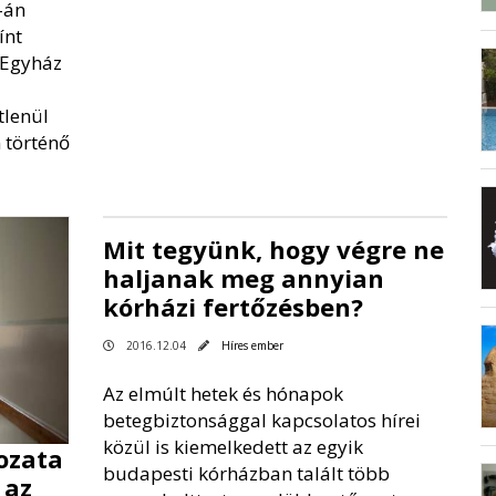
-án
ínt
 Egyház
tlenül
n történő
Mit tegyünk, hogy végre ne
haljanak meg annyian
kórházi fertőzésben?
2016.12.04
Híres ember
Az elmúlt hetek és hónapok
betegbiztonsággal kapcsolatos hírei
közül is kiemelkedett az egyik
kozata
budapesti kórházban talált több
 az