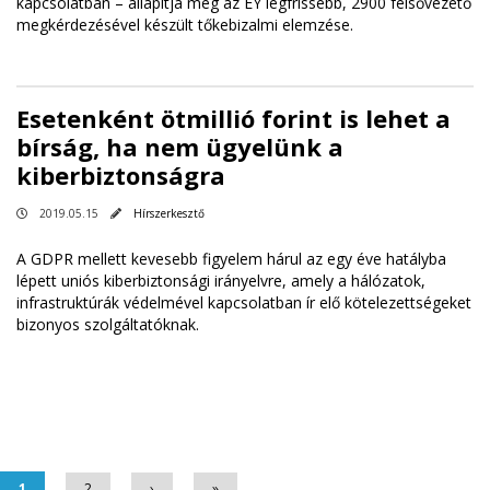
kapcsolatban – állapítja meg az EY legfrissebb, 2900 felsővezető
megkérdezésével készült tőkebizalmi elemzése.
Esetenként ötmillió forint is lehet a
bírság, ha nem ügyelünk a
kiberbiztonságra
2019.05.15
Hírszerkesztő
A GDPR mellett kevesebb figyelem hárul az egy éve hatályba
lépett uniós kiberbiztonsági irányelvre, amely a hálózatok,
infrastruktúrák védelmével kapcsolatban ír elő kötelezettségeket
bizonyos szolgáltatóknak.
Oldalak
1
2
›
»