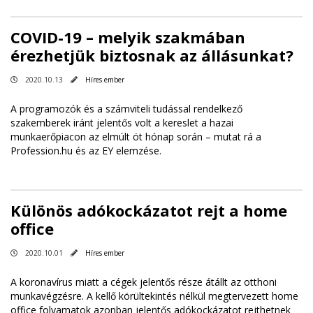
COVID-19 – melyik szakmában
érezhetjük biztosnak az állásunkat?
2020.10.13
Híres ember
A programozók és a számviteli tudással rendelkező
szakemberek iránt jelentős volt a kereslet a hazai
munkaerőpiacon az elmúlt öt hónap során – mutat rá a
Profession.hu és az EY elemzése.
Különös adókockázatot rejt a home
office
2020.10.01
Híres ember
A koronavírus miatt a cégek jelentős része átállt az otthoni
munkavégzésre. A kellő körültekintés nélkül megtervezett home
office folyamatok azonban jelentős adókockázatot rejthetnek