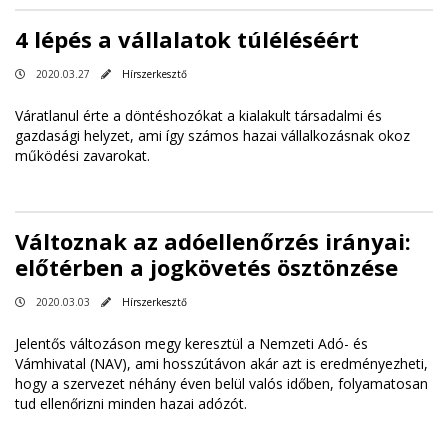
4 lépés a vállalatok túléléséért
2020.03.27
Hírszerkesztő
Váratlanul érte a döntéshozókat a kialakult társadalmi és
gazdasági helyzet, ami így számos hazai vállalkozásnak okoz
működési zavarokat.
Változnak az adóellenőrzés irányai:
előtérben a jogkövetés ösztönzése
2020.03.03
Hírszerkesztő
Jelentős változáson megy keresztül a Nemzeti Adó- és
Vámhivatal (NAV), ami hosszútávon akár azt is eredményezheti,
hogy a szervezet néhány éven belül valós időben, folyamatosan
tud ellenőrizni minden hazai adózót.