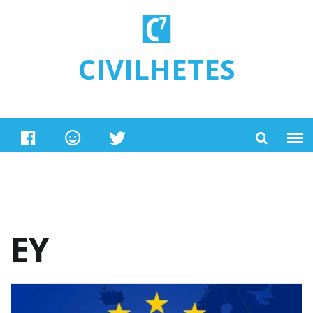
Ugrás a tartalomra
CIVILHETES
EY