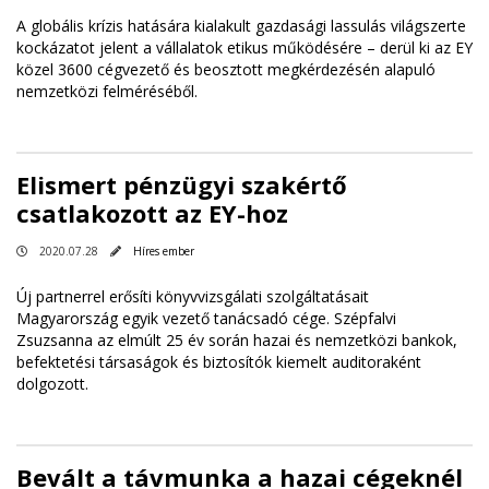
A globális krízis hatására kialakult gazdasági lassulás világszerte
kockázatot jelent a vállalatok etikus működésére – derül ki az EY
közel 3600 cégvezető és beosztott megkérdezésén alapuló
nemzetközi felméréséből.
Elismert pénzügyi szakértő
csatlakozott az EY-hoz
2020.07.28
Híres ember
Új partnerrel erősíti könyvvizsgálati szolgáltatásait
Magyarország egyik vezető tanácsadó cége. Szépfalvi
Zsuzsanna az elmúlt 25 év során hazai és nemzetközi bankok,
befektetési társaságok és biztosítók kiemelt auditoraként
dolgozott.
Bevált a távmunka a hazai cégeknél