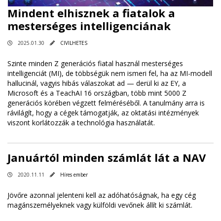
Mindent elhisznek a fiatalok a
mesterséges intelligenciának
2025.01.30
CIVILHETES
Szinte minden Z generációs fiatal használ mesterséges
intelligenciát (MI), de többségük nem ismeri fel, ha az MI-modell
hallucinál, vagyis hibás válaszokat ad — derül ki az EY, a
Microsoft és a TeachAI 16 országban, több mint 5000 Z
generációs körében végzett felméréséből. A tanulmány arra is
rávilágít, hogy a cégek támogatják, az oktatási intézmények
viszont korlátozzák a technológia használatát.
Januártól minden számlát lát a NAV
2020.11.11
Híres ember
Jövőre azonnal jelenteni kell az adóhatóságnak, ha egy cég
magánszemélyeknek vagy külföldi vevőnek állít ki számlát.