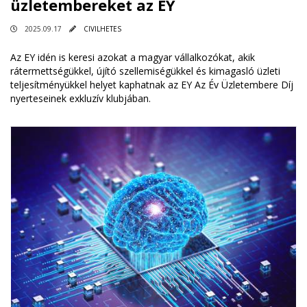
üzletembereket az EY
2025.09.17
CIVILHETES
Az EY idén is keresi azokat a magyar vállalkozókat, akik
rátermettségükkel, újító szellemiségükkel és kimagasló üzleti
teljesítményükkel helyet kaphatnak az EY Az Év Üzletembere Díj
nyerteseinek exkluzív klubjában.