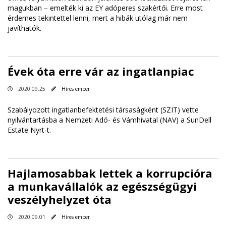
magukban – emelték ki az EY adóperes szakértői. Erre most
érdemes tekintettel lenni, mert a hibák utólag már nem
javíthatók.
Évek óta erre vár az ingatlanpiac
2020.09.25
Híres ember
Szabályozott ingatlanbefektetési társaságként (SZIT) vette
nyilvántartásba a Nemzeti Adó- és Vámhivatal (NAV) a SunDell
Estate Nyrt-t.
Hajlamosabbak lettek a korrupcióra
a munkavállalók az egészségügyi
veszélyhelyzet óta
2020.09.01
Híres ember