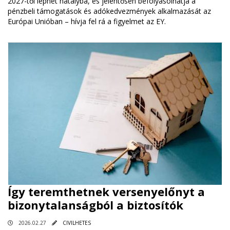
2027-től léphet hatályba, és jelentősen befolyásolhatja a
pénzbeli támogatások és adókedvezmények alkalmazását az
Európai Unióban – hívja fel rá a figyelmet az EY.
Így teremthetnek versenyelőnyt a
bizonytalanságból a biztosítók
2026.02.27
CIVILHETES