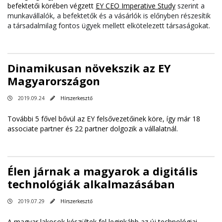
befektetői körében végzett
EY CEO Imperative Study
szerint a
munkavállalók, a befektetők és a vásárlók is előnyben részesítik
a társadalmilag fontos ügyek mellett elkötelezett társaságokat.
Dinamikusan növekszik az EY
Magyarországon
2019.09.24
Hírszerkesztő
További 5 fővel bővül az EY felsővezetőinek köre, így már 18
associate partner és 22 partner dolgozik a vállalatnál.
Élen járnak a magyarok a digitális
technológiák alkalmazásában
2019.07.29
Hírszerkesztő
A magyar lakosok készültek fel leginkább az új technológiai