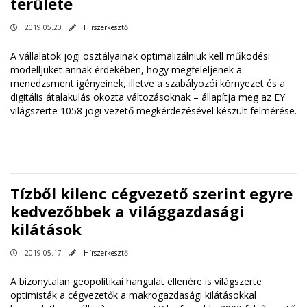
területe
2019.05.20
Hírszerkesztő
A vállalatok jogi osztályainak optimalizálniuk kell működési
modelljüket annak érdekében, hogy megfeleljenek a
menedzsment igényeinek, illetve a szabályozói környezet és a
digitális átalakulás okozta változásoknak – állapítja meg az EY
világszerte 1058 jogi vezető megkérdezésével készült felmérése.
Tízből kilenc cégvezető szerint egyre
kedvezőbbek a világgazdasági
kilátások
2019.05.17
Hírszerkesztő
A bizonytalan geopolitikai hangulat ellenére is világszerte
optimisták a cégvezetők a makrogazdasági kilátásokkal