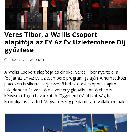
Veres Tibor, a Wallis Csoport
alapítója az EY Az Év Üzletembere Díj
győztese
2026.02.20
CIVILHETES
A Wallis Csoport alapítója és elnöke, Veres Tibor nyerte el a
fődíjat az EY Az Év Üzletembere program gáláján. A nemzetközi
piacokon is sikerrel terjeszkedő befektetési csoport alapító
tulajdonosa és vezetője a verseny globális döntőjében is
képviselni fogja hazánkat. A független bírálóbizottság hat
különdíjat is átadott Magyarország példamutató vállalkozóinak.