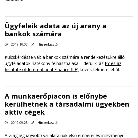
Ügyfeleik adata az új arany a
bankok számára
2019.10.03
Hírszerkesztő
Kulcskérdéssé vált a bankok számára a rendelkezésükre álló
ügyféladatok hatékony felhasználása – derül ki az
EY és az
Institute of International Finance (IIF)
közös felméréséből.
A munkaerőpiacon is előnybe
kerülhetnek a társadalmi ügyekben
aktív cégek
2019.09.25
Hírszerkesztő
A világ legnagyobb vállalatainak első emberei és intézményi