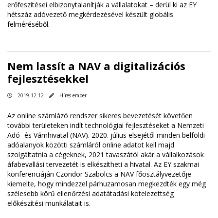
erőfeszítései elbizonytalanítják a vállalatokat – derül ki az EY
hétszáz adóvezető megkérdezésével készült globális
felméréséből.
Nem lassít a NAV a digitalizációs
fejlesztésekkel
2019.12.12
Híres ember
Az online számlázó rendszer sikeres bevezetését követően
további területeken indít technológiai fejlesztéseket a Nemzeti
Adó- és Vámhivatal (NAV). 2020. július elsejétől minden belföldi
adóalanyok közötti számláról online adatot kell majd
szolgáltatnia a cégeknek, 2021 tavaszától akár a vállalkozások
áfabevallási tervezetét is elkészítheti a hivatal. Az EY szakmai
konferenciáján Czöndör Szabolcs a NAV főosztályvezetője
kiemelte, hogy mindezzel párhuzamosan megkezdték egy még
szélesebb körű ellenőrzési adatátadási kötelezettség
előkészítési munkálatait is.