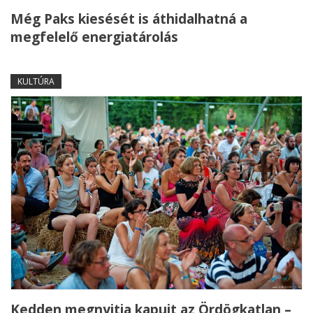
Még Paks kiesését is áthidalhatná a
megfelelő energiatárolás
KULTÚRA
Kedden megnyitja kapuit az Ördögkatlan –