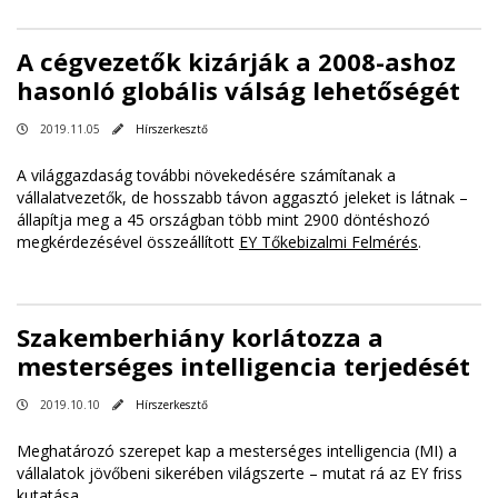
A cégvezetők kizárják a 2008-ashoz
hasonló globális válság lehetőségét
2019.11.05
Hírszerkesztő
A világgazdaság további növekedésére számítanak a
vállalatvezetők, de hosszabb távon aggasztó jeleket is látnak –
állapítja meg a 45 országban több mint 2900 döntéshozó
megkérdezésével összeállított
EY Tőkebizalmi Felmérés
.
Szakemberhiány korlátozza a
mesterséges intelligencia terjedését
2019.10.10
Hírszerkesztő
Meghatározó szerepet kap a mesterséges intelligencia (MI) a
vállalatok jövőbeni sikerében világszerte – mutat rá az EY friss
kutatása.