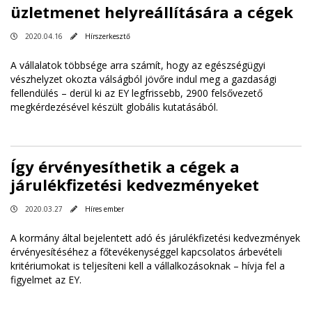
üzletmenet helyreállítására a cégek
2020.04.16
Hírszerkesztő
A vállalatok többsége arra számít, hogy az egészségügyi
vészhelyzet okozta válságból jövőre indul meg a gazdasági
fellendülés – derül ki az EY legfrissebb, 2900 felsővezető
megkérdezésével készült globális kutatásából.
Így érvényesíthetik a cégek a
járulékfizetési kedvezményeket
2020.03.27
Híres ember
A kormány által bejelentett adó és járulékfizetési kedvezmények
érvényesítéséhez a főtevékenységgel kapcsolatos árbevételi
kritériumokat is teljesíteni kell a vállalkozásoknak – hívja fel a
figyelmet az EY.