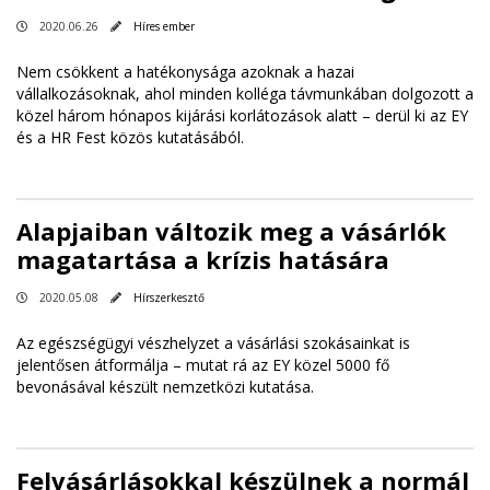
2020.06.26
Híres ember
Nem csökkent a hatékonysága azoknak a hazai
vállalkozásoknak, ahol minden kolléga távmunkában dolgozott a
közel három hónapos kijárási korlátozások alatt – derül ki az EY
és a HR Fest közös kutatásából.
Alapjaiban változik meg a vásárlók
magatartása a krízis hatására
2020.05.08
Hírszerkesztő
Az egészségügyi vészhelyzet a vásárlási szokásainkat is
jelentősen átformálja – mutat rá az EY közel 5000 fő
bevonásával készült nemzetközi kutatása.
Felvásárlásokkal készülnek a normál