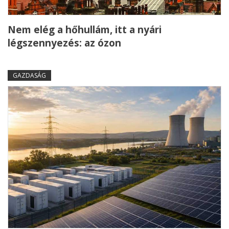
Nem elég a hőhullám, itt a nyári
légszennyezés: az ózon
GAZDASÁG