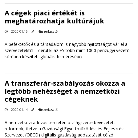
A cégek piaci értékét is
meghatározhatja kultúrájuk
2020.01.16
Hírszerkesztő
A befektetők és a társadalom is nagyobb nyitottságot vár el a
szervezetektől – derül ki az EY több mint 1000 pénzügyi vezető
körében készített globális felméréséből.
A transzferár-szabályozás okozza a
legtöbb nehézséget a nemzetközi
cégeknek
2020.01.14
Hírszerkesztő
A nemzetközi adózás területén a világszerte bevezetett
reformok, illetve a Gazdasági Együttműködési és Fejlesztési
Szervezet (OECD) digitális gazdaság adóztatását célzó