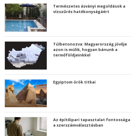
Természetes ásványi megoldások a
vízszűrés hatékonyságáért
Túlbetonozva: Magyarország jövője
azon is múlik, hogyan bánunk a
termőföldjeinkkel
Egyiptom örök titkai
Az építőipari tapasztalat fontossága
a szerszámválasztásban