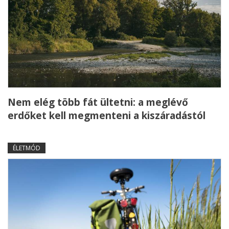
Nem elég több fát ültetni: a meglévő
erdőket kell megmenteni a kiszáradástól
ÉLETMÓD