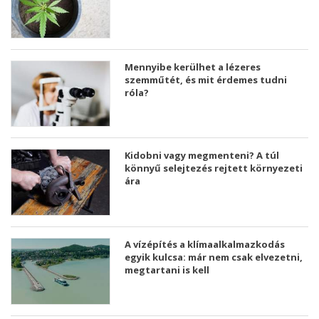
Mennyibe kerülhet a lézeres
szemműtét, és mit érdemes tudni
róla?
Kidobni vagy megmenteni? A túl
könnyű selejtezés rejtett környezeti
ára
A vízépítés a klímaalkalmazkodás
egyik kulcsa: már nem csak elvezetni,
megtartani is kell