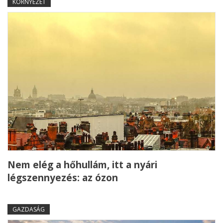
KÖRNYEZET
Nem elég a hőhullám, itt a nyári
légszennyezés: az ózon
GAZDASÁG