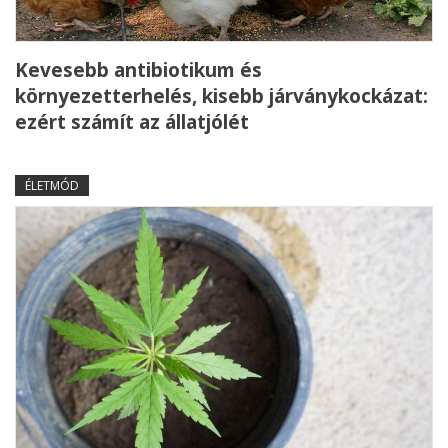
Kevesebb antibiotikum és
környezetterhelés, kisebb járványkockázat:
ezért számít az állatjólét
ÉLETMÓD