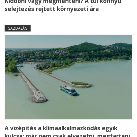
Kidobni vagy megmenteni? A túl könnyű
selejtezés rejtett környezeti ára
GAZDASÁG
A vízépítés a klímaalkalmazkodás egyik
kulcsa: már nem csak elvezetni, megtartani