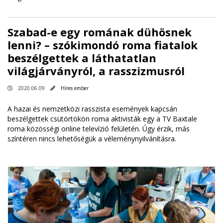
Szabad-e egy romának dühösnek
lenni? – szókimondó roma fiatalok
beszélgettek a láthatatlan
világjárványról, a rasszizmusról
2020.06.09
Híres ember
A hazai és nemzetközi rasszista események kapcsán
beszélgettek csütörtökön roma aktivisták egy a TV Baxtale
roma közösségi online televízió felületén. Úgy érzik, más
színtéren nincs lehetőségük a véleménynyilvánításra.