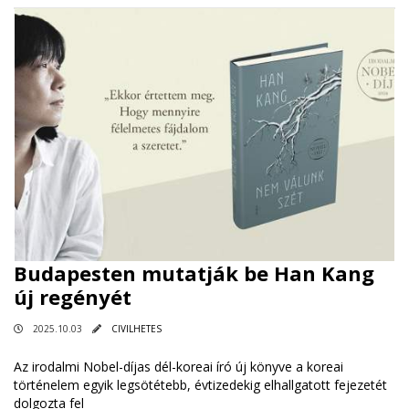
Budapesten mutatják be Han Kang
új regényét
2025.10.03
CIVILHETES
Az irodalmi Nobel-díjas dél-koreai író új könyve a koreai
történelem egyik legsötétebb, évtizedekig elhallgatott fejezetét
dolgozta fel