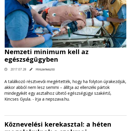
Nemzeti minimum kell az
egészségügyben
2017.07.28
Hírszerkesztő
A találkozó résztvevői megértették, hogy ha folyton újrakezdjük,
akkor abból nem lesz semmi – állítja az ellenzéki pártok
mindegyikét egy asztalhoz ültető egészségügyi szakértő,
Kincses Gyula. -
írja a nepszava.hu
.
Köznevelési kerekasztal: a héten