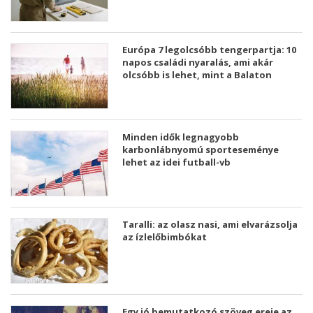
Európa 7 legolcsóbb tengerpartja: 10
napos családi nyaralás, ami akár
olcsóbb is lehet, mint a Balaton
Minden idők legnagyobb
karbonlábnyomú sporteseménye
lehet az idei futball-vb
Taralli: az olasz nasi, ami elvarázsolja
az ízlelőbimbókat
Egy jó bemutatkozó szöveg ereje az