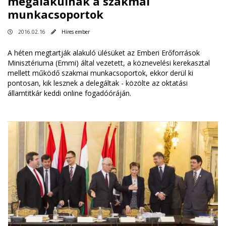
megalakulnak a szakmai
munkacsoportok
2016.02.16
Híres ember
A héten megtartják alakuló ülésüket az Emberi Erőforrások
Minisztériuma (Emmi) által vezetett, a köznevelési kerekasztal
mellett működő szakmai munkacsoportok, ekkor derül ki
pontosan, kik lesznek a delegáltak - közölte az oktatási
államtitkár keddi online fogadóóráján.