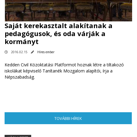
Saját kerekasztalt alakítanak a
pedagógusok, és oda várják a
kormányt
2016.02.15
Híres ember
Kedden Civil Közoktatási Platformot hoznak létre a tilta­kozó
iskolákat képviselő Tanítanék Mozgalom alapítói, írja a
Népszabadság.
TOVÁBBI HÍREK
(AKTÍV FÜL)