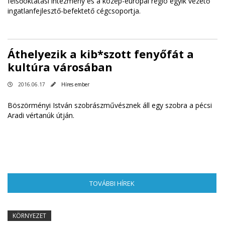
felsőoktatási intézmény és a közép-európai régió egyik vezető
ingatlanfejlesztő-befektető cégcsoportja.
Áthelyezik a kib*szott fenyőfát a
kultúra városában
2016.06.17
Híres ember
Böszörményi István szobrászművésznek áll egy szobra a pécsi
Aradi vértanúk útján.
TOVÁBBI HÍREK
(AKTÍV FÜL)
KÖRNYEZET