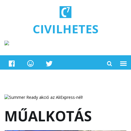
Ugrás a tartalomra
CIVILHETES
MŰALKOTÁS