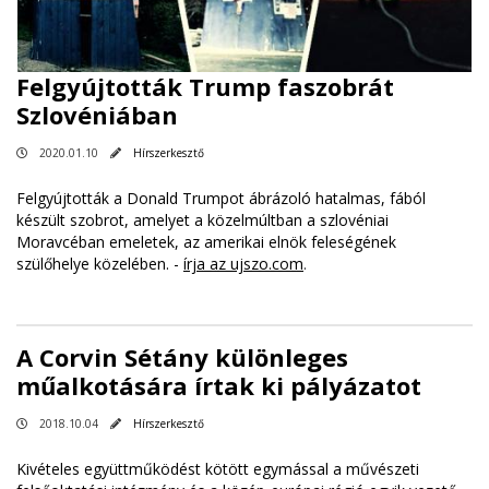
Felgyújtották Trump faszobrát
Szlovéniában
2020.01.10
Hírszerkesztő
Felgyújtották a Donald Trumpot ábrázoló hatalmas, fából
készült szobrot, amelyet a közelmúltban a szlovéniai
Moravcéban emeletek, az amerikai elnök feleségének
szülőhelye közelében. -
írja az ujszo.com
.
A Corvin Sétány különleges
műalkotására írtak ki pályázatot
2018.10.04
Hírszerkesztő
Kivételes együttműködést kötött egymással a művészeti