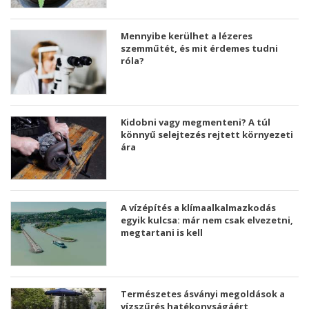
Mennyibe kerülhet a lézeres
szemműtét, és mit érdemes tudni
róla?
Kidobni vagy megmenteni? A túl
könnyű selejtezés rejtett környezeti
ára
A vízépítés a klímaalkalmazkodás
egyik kulcsa: már nem csak elvezetni,
megtartani is kell
Természetes ásványi megoldások a
vízszűrés hatékonyságáért