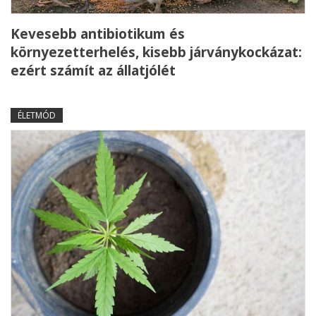
Kevesebb antibiotikum és
környezetterhelés, kisebb járványkockázat:
ezért számít az állatjólét
ÉLETMÓD