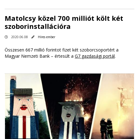
Matolcsy közel 700 milliót költ két
szoborinstallációra
2020.06.08
Híres ember
Összesen 667 millió forintot fizet két szoborcsoportért a
Magyar Nemzeti Bank – értesült a
G7 gazdasági portál
.