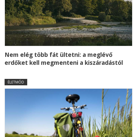
Nem elég több fát ültetni: a meglévő
erdőket kell megmenteni a kiszáradástól
ÉLETMÓD