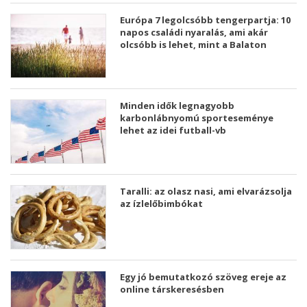
Európa 7 legolcsóbb tengerpartja: 10
napos családi nyaralás, ami akár
olcsóbb is lehet, mint a Balaton
Minden idők legnagyobb
karbonlábnyomú sporteseménye
lehet az idei futball-vb
Taralli: az olasz nasi, ami elvarázsolja
az ízlelőbimbókat
Egy jó bemutatkozó szöveg ereje az
online társkeresésben