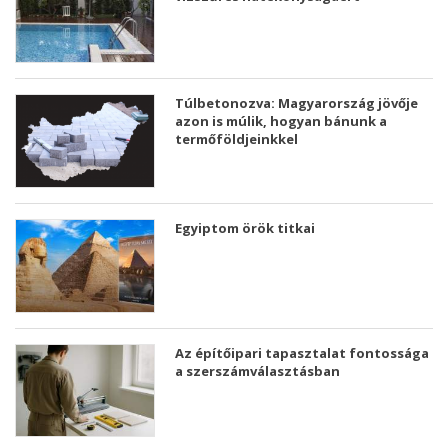
Túlbetonozva: Magyarország jövője
azon is múlik, hogyan bánunk a
termőföldjeinkkel
Egyiptom örök titkai
Az építőipari tapasztalat fontossága
a szerszámválasztásban