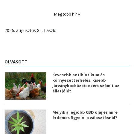
Még több hír
2026. augusztus 8. , László
OLVASOTT
Kevesebb antibiotikum és
környezetterhelés, kisebb
járványkockázat: ezért számít az
állatjólét
Melyik a legjobb CBD olaj és mire
érdemes figyelni a választásnál?