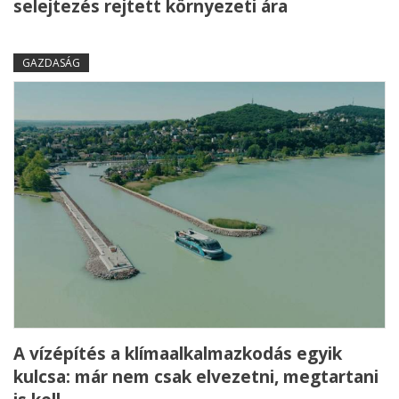
selejtezés rejtett környezeti ára
GAZDASÁG
A vízépítés a klímaalkalmazkodás egyik
kulcsa: már nem csak elvezetni, megtartani