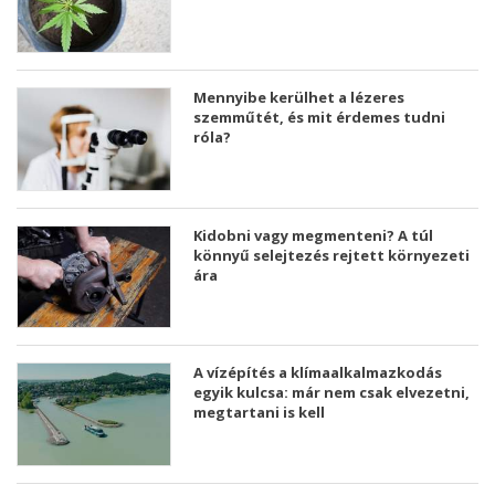
Mennyibe kerülhet a lézeres
szemműtét, és mit érdemes tudni
róla?
Kidobni vagy megmenteni? A túl
könnyű selejtezés rejtett környezeti
ára
A vízépítés a klímaalkalmazkodás
egyik kulcsa: már nem csak elvezetni,
megtartani is kell