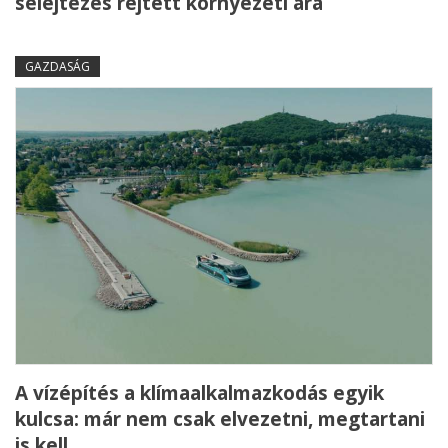
selejtezés rejtett környezeti ára
GAZDASÁG
A vízépítés a klímaalkalmazkodás egyik
kulcsa: már nem csak elvezetni, megtartani
is kell