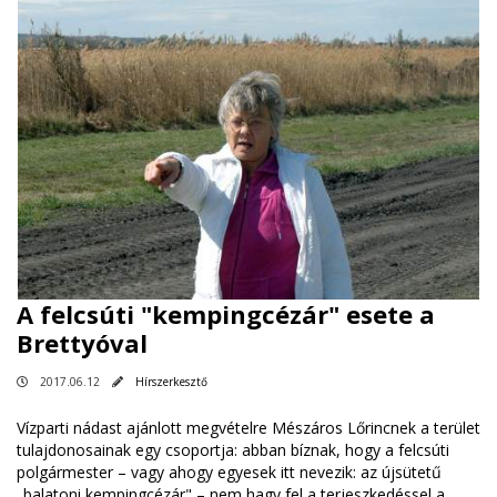
A felcsúti "kempingcézár" esete a
Brettyóval
2017.06.12
Hírszerkesztő
Vízparti nádast ajánlott megvételre Mészáros Lőrincnek a terület
tulajdonosainak egy csoportja: abban bíznak, hogy a felcsúti
polgármester – vagy ahogy egyesek itt nevezik: az újsütetű
„balatoni kempingcézár" – nem hagy fel a terjeszkedéssel a