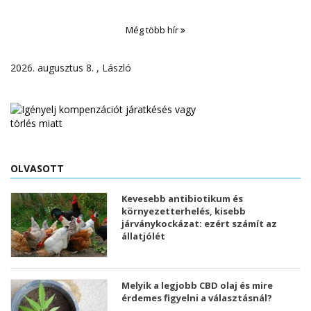
Még több hír
2026. augusztus 8. , László
OLVASOTT
Kevesebb antibiotikum és
környezetterhelés, kisebb
járványkockázat: ezért számít az
állatjólét
Melyik a legjobb CBD olaj és mire
érdemes figyelni a választásnál?