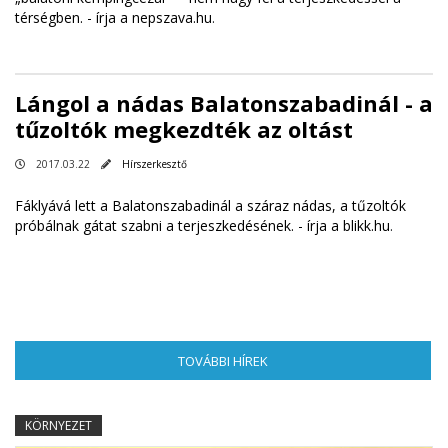
térségben. -
írja a nepszava.hu
.
Lángol a nádas Balatonszabadinál - a
tűzoltók megkezdték az oltást
2017.03.22
Hírszerkesztő
Fáklyává lett a Balatonszabadinál a száraz nádas, a tűzoltók
próbálnak gátat szabni a terjeszkedésének. -
írja a blikk.hu
.
TOVÁBBI HÍREK
(AKTÍV FÜL)
KÖRNYEZET