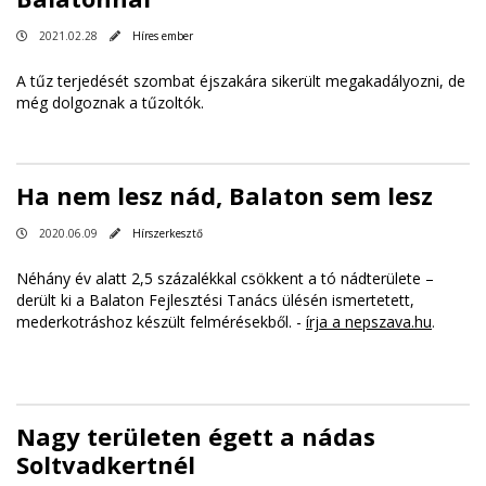
2021.02.28
Híres ember
A tűz terjedését szombat éjszakára sikerült megakadályozni, de
még dolgoznak a tűzoltók.
Ha nem lesz nád, Balaton sem lesz
2020.06.09
Hírszerkesztő
Néhány év alatt 2,5 százalékkal csökkent a tó nádterülete –
derült ki a Balaton Fejlesztési Tanács ülésén ismertetett,
mederkotráshoz készült felmérésekből. -
írja a nepszava.hu
.
Nagy területen égett a nádas
Soltvadkertnél