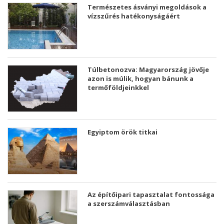
Természetes ásványi megoldások a
vízszűrés hatékonyságáért
Túlbetonozva: Magyarország jövője
azon is múlik, hogyan bánunk a
termőföldjeinkkel
Egyiptom örök titkai
Az építőipari tapasztalat fontossága
a szerszámválasztásban