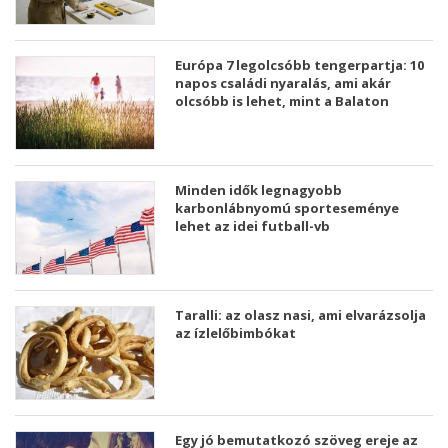
Európa 7 legolcsóbb tengerpartja: 10
napos családi nyaralás, ami akár
olcsóbb is lehet, mint a Balaton
Minden idők legnagyobb
karbonlábnyomú sporteseménye
lehet az idei futball-vb
Taralli: az olasz nasi, ami elvarázsolja
az ízlelőbimbókat
Egy jó bemutatkozó szöveg ereje az