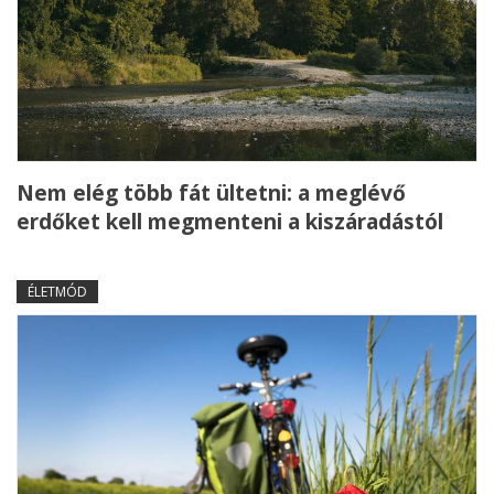
Nem elég több fát ültetni: a meglévő
erdőket kell megmenteni a kiszáradástól
ÉLETMÓD