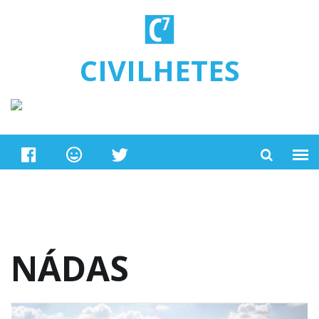
Ugrás a tartalomra
CIVILHETES
NÁDAS