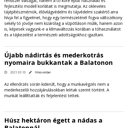
rendszer válságát, hanem a tó köré épült használati és
fejlesztési modell korlátait is megmutatja. Az okleveles
tájépítészmérnök, élővilágvédelmi és tájvédelmi szakértő arra
hívja fel a figyelmet, hogy egy természeténél fogva változékony
sekély tó jövője nem kizárólag a vízpótláson múlik, hanem azon
is, képesek vagyunk-e a klímaváltozás korában a tóhasználatot
és a tájkezelést a természeti adottságokhoz igazítani.
Újabb nádirtás és mederkotrás
nyomaira bukkantak a Balatonon
2021.03.10
Híres ember
Az ellenőrzés során kiderült, hogy a munkavégzés nem a
mederkezelői hozzájárulásokban leírtak szerint történt. A
munkát leállíttatták és feljelentést tettek.
Húsz hektáron égett a nádas a
Balatonnál