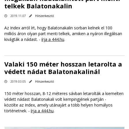
telkek Balatonakalin
2019.11.07
Hírszerkesztő
Az Index arról írt, hogy Balatonakalin sorban kelnek el 100
milliós áron olyan part menti telkek, amiken a nyáron illegálisan
kivágták a nádast. -
írja a 444.hu
.
Valaki 150 méter hosszan letarolta a
védett nádat Balatonakalinál
2019.03.05
Hírszerkesztő
150 méter hosszan, 8-12 méteres sávban letarolták a kiemelten
védett nádast Balatonakali volt kempingjének partján -
közölte az Index, amely utánajárt a több helyen homályos
történetnek. -
írja a 444.hu
.