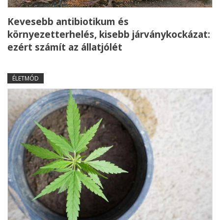
Kevesebb antibiotikum és
környezetterhelés, kisebb járványkockázat:
ezért számít az állatjólét
ÉLETMÓD