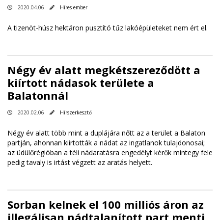
2020.04.06
Híres ember
A tizenöt-húsz hektáron pusztító tűz lakóépületeket nem ért el.
Négy év alatt megkétszereződött a
kiírtott nádasok területe a
Balatonnál
2020.02.06
Hírszerkesztő
Négy év alatt több mint a duplájára nőtt az a terület a Balaton
partján, ahonnan kiirtották a nádat az ingatlanok tulajdonosai;
az üdülőrégióban a téli nádaratásra engedélyt kérők mintegy fele
pedig tavaly is irtást végzett az aratás helyett.
Sorban kelnek el 100 milliós áron az
illegálisan nádtalanított part menti