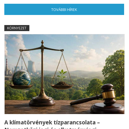
TOVÁBBI HÍREK
(AKTÍV FÜL)
KÖRNYEZET
A klímatörvények tízparancsolata –