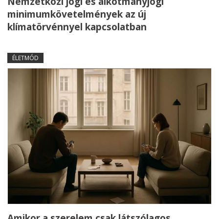
Nemzetközi jogi és alkotmányjogi
minimumkövetelmények az új
klímatörvénnyel kapcsolatban
ÉLETMÓD
Amikor a szerelem csak látszólagos