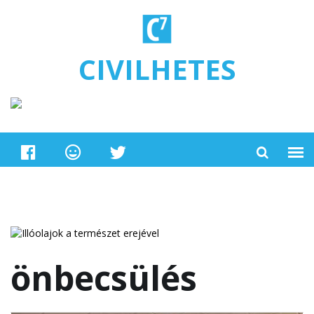
Ugrás a tartalomra
CIVILHETES
önbecsülés