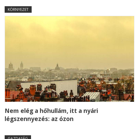
KÖRNYEZET
Nem elég a hőhullám, itt a nyári
légszennyezés: az ózon
GAZDASÁG