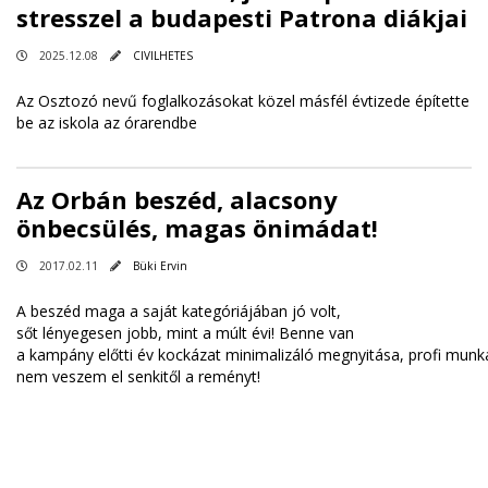
stresszel a budapesti Patrona diákjai
2025.12.08
CIVILHETES
Az Osztozó nevű foglalkozásokat közel másfél évtizede építette
be az iskola az órarendbe
Az Orbán beszéd, alacsony
önbecsülés, magas önimádat!
2017.02.11
Büki Ervin
A beszéd maga a saját kategóriájában jó volt,
sőt lényegesen jobb, mint a múlt évi! Benne van
a kampány előtti év kockázat minimalizáló megnyitása, profi munk
nem veszem el senkitől a reményt!