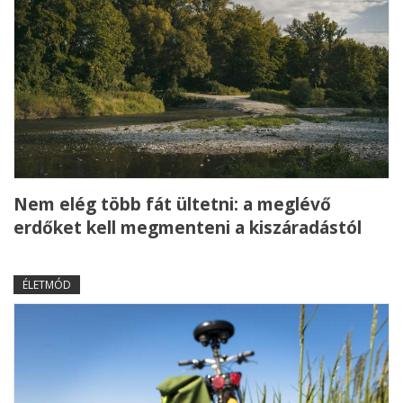
Nem elég több fát ültetni: a meglévő
erdőket kell megmenteni a kiszáradástól
ÉLETMÓD