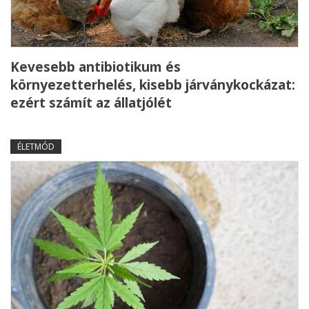
Kevesebb antibiotikum és
környezetterhelés, kisebb járványkockázat:
ezért számít az állatjólét
ÉLETMÓD