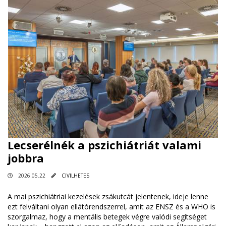
Lecserélnék a pszichiátriát valami
jobbra
2026.05.22
CIVILHETES
A mai pszichiátriai kezelések zsákutcát jelentenek, ideje lenne
ezt felváltani olyan ellátórendszerrel, amit az ENSZ és a WHO is
szorgalmaz, hogy a mentális betegek végre valódi segítséget