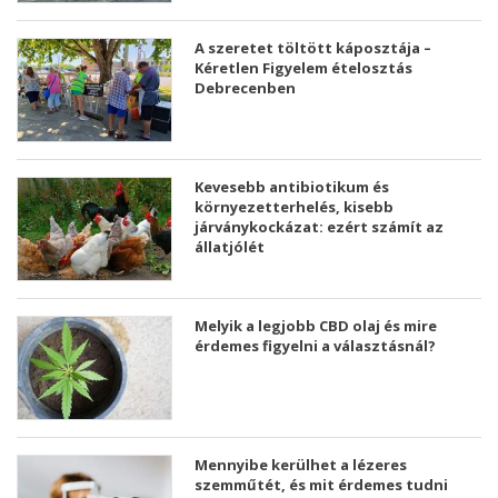
A szeretet töltött káposztája –
Kéretlen Figyelem ételosztás
Debrecenben
Kevesebb antibiotikum és
környezetterhelés, kisebb
járványkockázat: ezért számít az
állatjólét
Melyik a legjobb CBD olaj és mire
érdemes figyelni a választásnál?
Mennyibe kerülhet a lézeres
szemműtét, és mit érdemes tudni