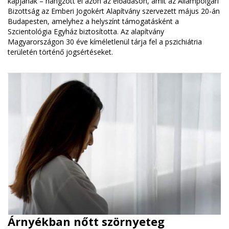
kapjanak – hangzott el azon az előadáson, amit az Állampolgári
Bizottság az Emberi Jogokért Alapítvány szervezett május 20-án
Budapesten, amelyhez a helyszínt támogatásként a
Szcientológia Egyház biztosította. Az alapítvány
Magyarországon 30 éve kíméletlenül tárja fel a pszichiátria
területén történő jogsértéseket.
Árnyékban nőtt szörnyeteg