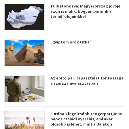
Túlbetonozva: Magyarország jövője
azon is múlik, hogyan bánunk a
termőföldjeinkkel
Egyiptom örök titkai
Az építőipari tapasztalat fontossága
a szerszámválasztásban
Európa 7 legolcsóbb tengerpartja: 10
napos családi nyaralás, ami akár
olcsóbb is lehet, mint a Balaton