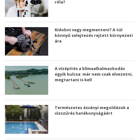
róla?
Kidobni vagy megmenteni? A túl
könnyű selejtezés rejtett környezeti
ára
A vízépítés a klímaalkalmazkodás
egyik kulcsa: már nem csak elvezetni,
megtartani is kell
Természetes ásványi megoldások a
vízszűrés hatékonyságáért