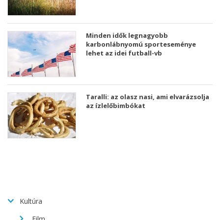
Minden idők legnagyobb
karbonlábnyomú sporteseménye
lehet az idei futball-vb
Taralli: az olasz nasi, ami elvarázsolja
az ízlelőbimbókat
Kultúra
Film