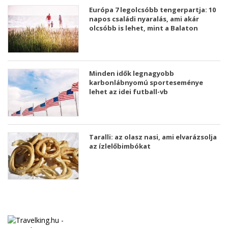
Európa 7 legolcsóbb tengerpartja: 10
napos családi nyaralás, ami akár
olcsóbb is lehet, mint a Balaton
Minden idők legnagyobb
karbonlábnyomú sporteseménye
lehet az idei futball-vb
Taralli: az olasz nasi, ami elvarázsolja
az ízlelőbimbókat