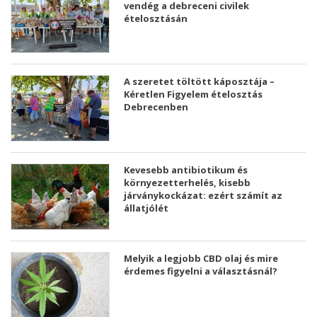
vendég a debreceni civilek
ételosztásán
A szeretet töltött káposztája –
Kéretlen Figyelem ételosztás
Debrecenben
Kevesebb antibiotikum és
környezetterhelés, kisebb
járványkockázat: ezért számít az
állatjólét
Melyik a legjobb CBD olaj és mire
érdemes figyelni a választásnál?