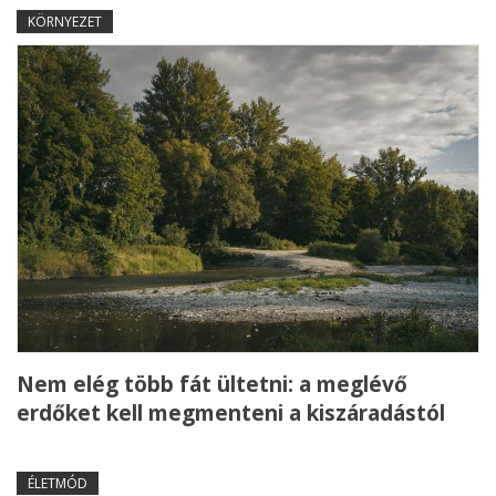
KÖRNYEZET
Nem elég több fát ültetni: a meglévő
erdőket kell megmenteni a kiszáradástól
ÉLETMÓD