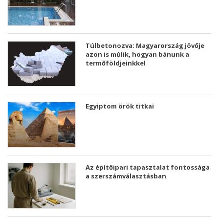
Túlbetonozva: Magyarország jövője
azon is múlik, hogyan bánunk a
termőföldjeinkkel
Egyiptom örök titkai
Az építőipari tapasztalat fontossága
a szerszámválasztásban