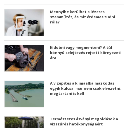
Mennyibe kerülhet a lézeres
szemműtét, és mit érdemes tudni
róla?
Kidobni vagy megmenteni? A túl
könnyű selejtezés rejtett környezeti
ára
A vízépítés a klímaalkalmazkodás
egyik kulcsa: már nem csak elvezetni,
megtartani is kell
Természetes ásványi megoldások a
vízszűrés hatékonyságáért