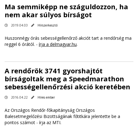
Ma semmiképp ne száguldozzon, ha
nem akar súlyos bírságot
2019.04.03
Hírszerkesztő
Huszonnégy órás sebességellenőrző akciót tart a rendőrség ma
reggel 6 órától. -
írja a delmagyar.hu
.
A rendőrök 3741 gyorshajtót
bírságoltak meg a Speedmarathon
sebességellenőrzési akció keretében
2016.04.22
Híres ember
Az Országos Rendőr-főkapitányság Országos
Balesetmegelőzési Bizottságának főtitkára jelentette be a
pontos számot - írja az MTI.