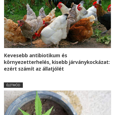
Kevesebb antibiotikum és
környezetterhelés, kisebb járványkockázat:
ezért számít az állatjólét
ÉLETMÓD