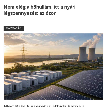
Nem elég a hőhullám, itt a nyári
légszennyezés: az ózon
GAZDASÁG
Még Paks kiesését is áthidalhatná a