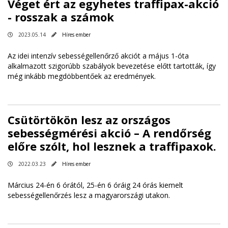
Véget ért az egyhetes traffipax-akció
- rosszak a számok
2023.05.14
Híres ember
Az idei intenzív sebességellenőrző akciót a május 1-óta
alkalmazott szigorúbb szabályok bevezetése előtt tartották, így
még inkább megdöbbentőek az eredmények.
Csütörtökön lesz az országos
sebességmérési akció – A rendőrség
előre szólt, hol lesznek a traffipaxok.
2022.03.23
Híres ember
Március 24-én 6 órától, 25-én 6 óráig 24 órás kiemelt
sebességellenőrzés lesz a magyarországi utakon.