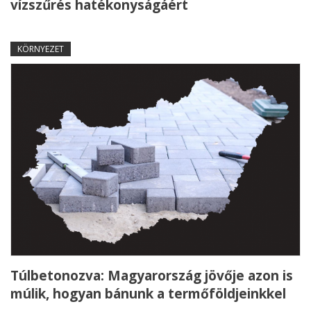
vízszűrés hatékonyságáért
KÖRNYEZET
Túlbetonozva: Magyarország jövője azon is
múlik, hogyan bánunk a termőföldjeinkkel