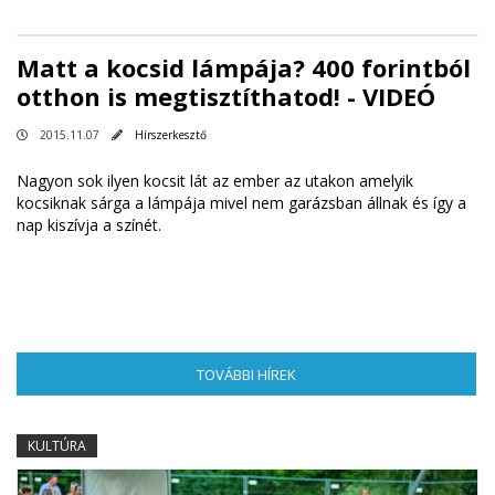
Matt a kocsid lámpája? 400 forintból
otthon is megtisztíthatod! - VIDEÓ
2015.11.07
Hírszerkesztő
Nagyon sok ilyen kocsit lát az ember az utakon amelyik
kocsiknak sárga a lámpája mivel nem garázsban állnak és így a
nap kiszívja a színét.
TOVÁBBI HÍREK
(AKTÍV FÜL)
KULTÚRA