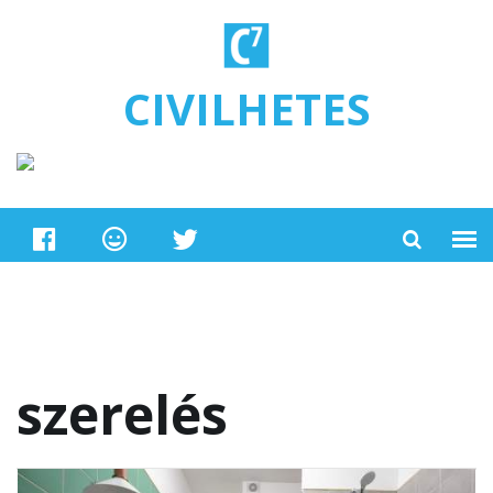
Ugrás a tartalomra
CIVILHETES
szerelés