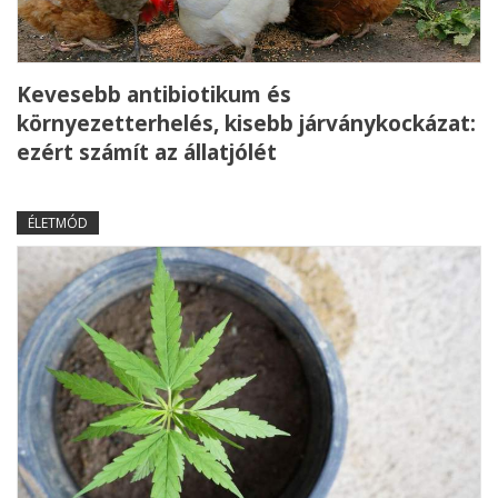
Kevesebb antibiotikum és
környezetterhelés, kisebb járványkockázat:
ezért számít az állatjólét
ÉLETMÓD