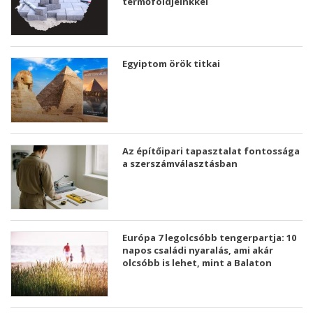
termőföldjeinkkel
Egyiptom örök titkai
Az építőipari tapasztalat fontossága
a szerszámválasztásban
Európa 7 legolcsóbb tengerpartja: 10
napos családi nyaralás, ami akár
olcsóbb is lehet, mint a Balaton