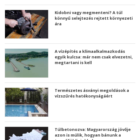
Kidobni vagy megmenteni? A túl
könnyű selejtezés rejtett környezeti
ára
A vízépítés a klímaalkalmazkodás
egyik kulcsa: már nem csak elvezetni,
megtartani is kell
Természetes ásványi megoldások a
vízszűrés hatékonyságáért
Túlbetonozva: Magyarország jövője
azon is múlik, hogyan bánunk a