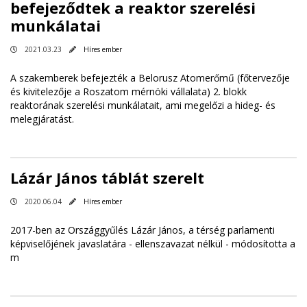
befejeződtek a reaktor szerelési
munkálatai
2021.03.23
Híres ember
A szakemberek befejezték a Belorusz Atomerőmű (főtervezője
és kivitelezője a Roszatom mérnöki vállalata) 2. blokk
reaktorának szerelési munkálatait, ami megelőzi a hideg- és
melegjáratást.
Lázár János táblát szerelt
2020.06.04
Híres ember
2017-ben az Országgyűlés Lázár János, a térség parlamenti
képviselőjének javaslatára - ellenszavazat nélkül - módosította a
m