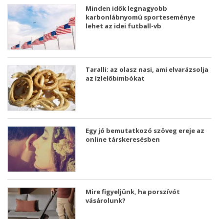
Minden idők legnagyobb
karbonlábnyomú sporteseménye
lehet az idei futball-vb
Taralli: az olasz nasi, ami elvarázsolja
az ízlelőbimbókat
Egy jó bemutatkozó szöveg ereje az
online társkeresésben
Mire figyeljünk, ha porszívót
vásárolunk?