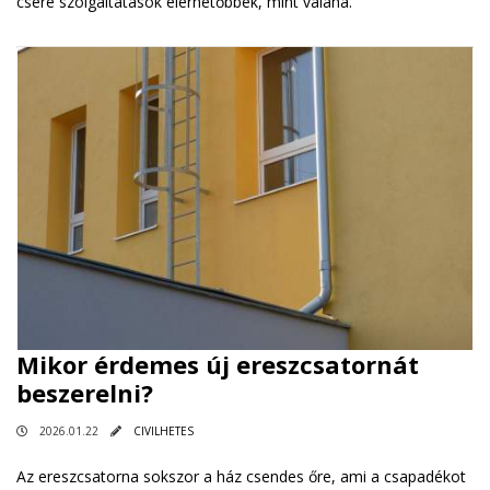
csere szolgáltatások elérhetőbbek, mint valaha.
Mikor érdemes új ereszcsatornát
beszerelni?
2026.01.22
CIVILHETES
Az ereszcsatorna sokszor a ház csendes őre, ami a csapadékot