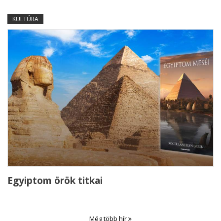
KULTÚRA
Egyiptom örök titkai
Még több hír