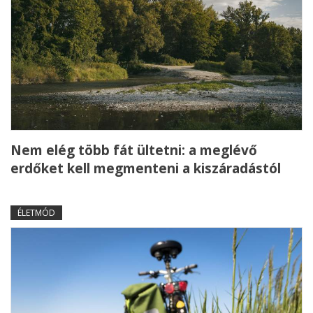
Nem elég több fát ültetni: a meglévő
erdőket kell megmenteni a kiszáradástól
ÉLETMÓD