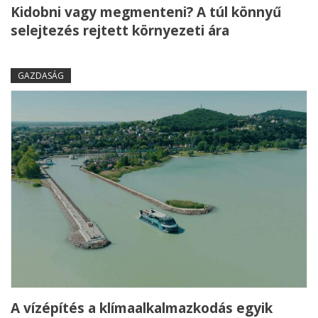
Kidobni vagy megmenteni? A túl könnyű
selejtezés rejtett környezeti ára
GAZDASÁG
A vízépítés a klímaalkalmazkodás egyik