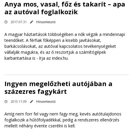
Anya mos, vasal, főz és takarít – apa
az autóval foglalkozik
2017.07.31
Hírszerkesztő
A magyar háztartások többségében a nők végzik a mindennapi
teendőket. A férfiak főképpen a kisebb javításokat,
barkácsolásokat, az autóval kapcsolatos tevékenységeket
vállalják magukra, és az ő reszortjuk a számítógépek
karbantartása is -
írja az index.hu
.
Ingyen megelőzheti autójában a
százezres fagykárt
2015.11.09
Hírszerkesztő
Amíg nem forr fel vagy nem fagy meg, kevés autótulajdonos
foglalkozik a hűtőfolyadékkal, pedig a rendszeres ellenőrzés
mellett néhány évente cserélni is kell.