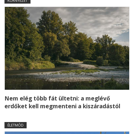
KÖRNYEZET
Nem elég több fát ültetni: a meglévő
erdőket kell megmenteni a kiszáradástól
ÉLETMÓD