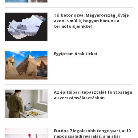
Túlbetonozva: Magyarország jövője
azon is múlik, hogyan bánunk a
termőföldjeinkkel
Egyiptom örök titkai
Az építőipari tapasztalat fontossága
a szerszámválasztásban
Európa 7 legolcsóbb tengerpartja: 10
napos családi nyaralás, ami akár