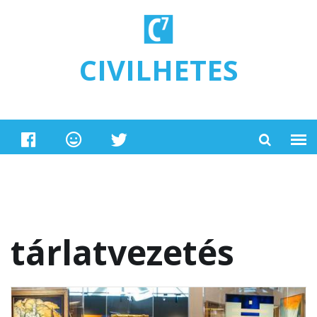
Ugrás a tartalomra
CIVILHETES
tárlatvezetés