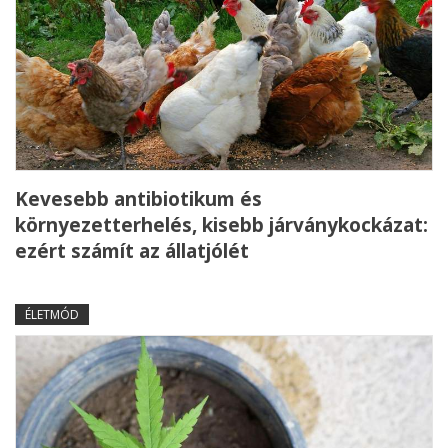
Kevesebb antibiotikum és
környezetterhelés, kisebb járványkockázat:
ezért számít az állatjólét
ÉLETMÓD