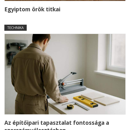
Egyiptom örök titkai
TECHNIKA
Az építőipari tapasztalat fontossága a