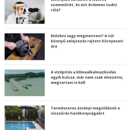
szemműtét, és mit érdemes tudni
róla?
Kidobni vagy megmenteni? A túl
könnyű selejtezés rejtett környezeti
ára
A vízépítés a klímaalkalmazkodás
egyik kulcsa: már nem csak elvezetni,
megtartani is kell
Természetes ásványi megoldások a
vízszűrés hatékonyságáért