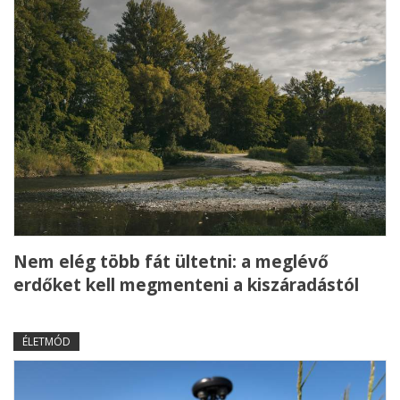
Nem elég több fát ültetni: a meglévő
erdőket kell megmenteni a kiszáradástól
ÉLETMÓD