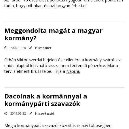
tudja, hogy mit akar, és azt hogyan érheti el.
Meggondolta magát a magyar
kormány?
2020.11.28
Híres ember
Orbán Viktor szerdai bejelentése ellenére a kormány számít az
uniós alapból lehívható vissza nem térítendő pénzekre. Már a
terv is elment Brüsszelbe. - írja a
Napi.hu
Dacolnak a kormánnyal a
kormánypárti szavazók
2019.05.22
Hírszerkesztő
Még a kormánypárt szavazói között is relatív többségben