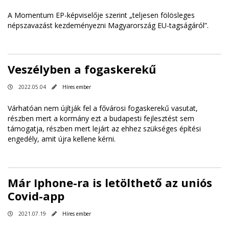
A Momentum EP-képviselője szerint „teljesen fölösleges
népszavazást kezdeményezni Magyarország EU-tagságáról”.
Veszélyben a fogaskerekű
2022.05.04
Híres ember
Várhatóan nem újítják fel a fővárosi fogaskerekű vasutat,
részben mert a kormány ezt a budapesti fejlesztést sem
támogatja, részben mert lejárt az ehhez szükséges építési
engedély, amit újra kellene kérni.
Már Iphone-ra is letölthető az uniós
Covid-app
2021.07.19
Híres ember