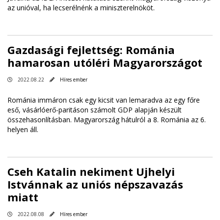
az unióval, ha lecserélnénk a miniszterelnököt.
Gazdasági fejlettség: Románia
hamarosan utóléri Magyarországot
2022.08.22
Híres ember
Románia immáron csak egy kicsit van lemaradva az egy főre
eső, vásárlóerő-paritáson számolt GDP alapján készült
összehasonlításban. Magyarország hátulról a 8. Románia az 6.
helyen áll.
Cseh Katalin nekiment Ujhelyi
Istvánnak az uniós népszavazás
miatt
2022.08.08
Híres ember