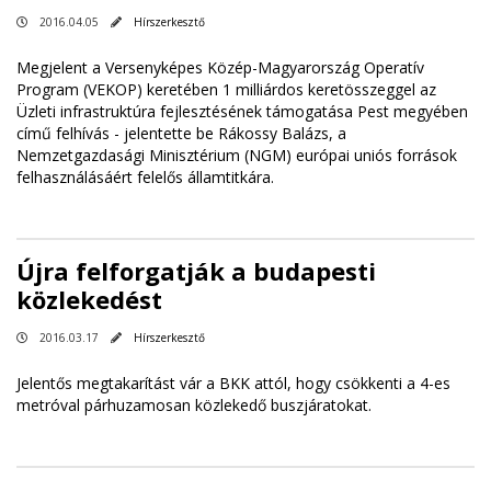
2016.04.05
Hírszerkesztő
Megjelent a Versenyképes Közép-Magyarország Operatív
Program (VEKOP) keretében 1 milliárdos keretösszeggel az
Üzleti infrastruktúra fejlesztésének támogatása Pest megyében
című felhívás - jelentette be Rákossy Balázs, a
Nemzetgazdasági Minisztérium (NGM) európai uniós források
felhasználásáért felelős államtitkára.
Újra felforgatják a budapesti
közlekedést
2016.03.17
Hírszerkesztő
Jelentős megtakarítást vár a BKK attól, hogy csökkenti a 4-es
metróval párhuzamosan közlekedő buszjáratokat.