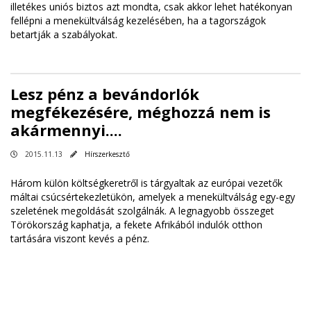
illetékes uniós biztos azt mondta, csak akkor lehet hatékonyan
fellépni a menekültválság kezelésében, ha a tagországok
betartják a szabályokat.
Lesz pénz a bevándorlók
megfékezésére, méghozzá nem is
akármennyi....
2015.11.13
Hírszerkesztő
Három külön költségkeretről is tárgyaltak az európai vezetők
máltai csúcsértekezletükön, amelyek a menekültválság egy-egy
szeletének megoldását szolgálnák. A legnagyobb összeget
Törökország kaphatja, a fekete Afrikából indulók otthon
tartására viszont kevés a pénz.