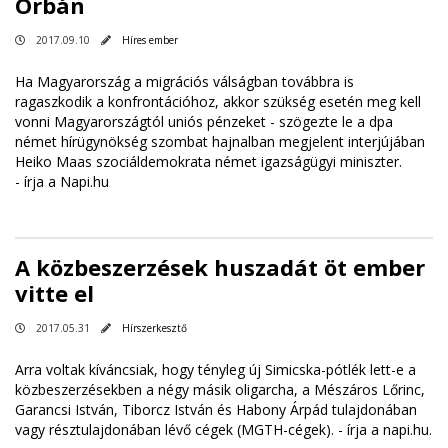
Orbán
2017.09.10
Híres ember
Ha Magyarország a migrációs válságban továbbra is
ragaszkodik a konfrontációhoz, akkor szükség esetén meg kell
vonni Magyarországtól uniós pénzeket - szögezte le a dpa
német hírügynökség szombat hajnalban megjelent interjújában
Heiko Maas szociáldemokrata német igazságügyi miniszter.
-
írja a Napi.hu
A közbeszerzések huszadát öt ember
vitte el
2017.05.31
Hírszerkesztő
Arra voltak kíváncsiak, hogy tényleg új Simicska-pótlék lett-e a
közbeszerzésekben a négy másik oligarcha, a Mészáros Lőrinc,
Garancsi István, Tiborcz István és Habony Árpád tulajdonában
vagy résztulajdonában lévő cégek (MGTH-cégek). -
írja a napi.hu
.