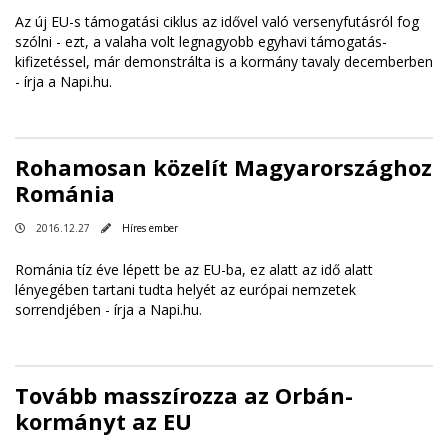
Az új EU-s támogatási ciklus az idővel való versenyfutásról fog
szólni - ezt, a valaha volt legnagyobb egyhavi támogatás-
kifizetéssel, már demonstrálta is a kormány tavaly decemberben
-
írja a Napi.hu
.
Rohamosan közelít Magyarországhoz
Románia
2016.12.27
Híres ember
Románia tíz éve lépett be az EU-ba, ez alatt az idő alatt
lényegében tartani tudta helyét az európai nemzetek
sorrendjében -
írja a Napi.hu
.
Tovább masszírozza az Orbán-
kormányt az EU