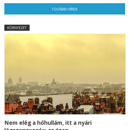
TOVÁBBI HÍREK
(AKTÍV FÜL)
KÖRNYEZET
Nem elég a hőhullám, itt a nyári