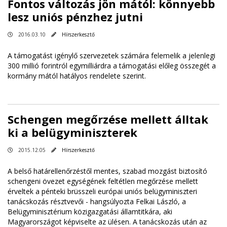
Fontos változás jön mától: könnyebb
lesz uniós pénzhez jutni
2016.03.10
Hírszerkesztő
A támogatást igénylő szervezetek számára felemelik a jelenlegi
300 millió forintról egymilliárdra a támogatási előleg összegét a
kormány mától hatályos rendelete szerint.
Schengen megőrzése mellett álltak
ki a belügyminiszterek
2015.12.05
Hírszerkesztő
A belső határellenőrzéstől mentes, szabad mozgást biztosító
schengeni övezet egységének feltétlen megőrzése mellett
érveltek a pénteki brüsszeli európai uniós belügyminiszteri
tanácskozás résztvevői - hangsúlyozta Felkai László, a
Belügyminisztérium közigazgatási államtitkára, aki
Magyarországot képviselte az ülésen. A tanácskozás után az