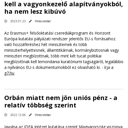
kell a vagyonkezelő alapítványokból,
ha nem lesz kibúvó
2023.01.23
Híres ember
Az Erasmus+ felsőoktatási cserediákprogram és Horizont
Európa kutatási pályázati rendszer jelentős EU-s forrásaihoz
való hozzáféréshez hét miniszternek és több
miniszterhelyettesnek, államtitkárnak, kormánybiztosnak vagy
miniszteri megbízottnak, több mint két tucat politikai
megbízottnak kell lemondania kuratóriumi tagságáról, legalábbis
a nyilvános EU-s dokumentumokból ez olvasható ki. - írja a
g7.hu
Orbán miatt nem jön uniós pénz - a
relatív többség szerint
2022.12.06
Híres ember
Javulna az IDEA Intézet kutatása szerint Magyarország viszonya