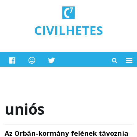
Ugrás a tartalomra
CIVILHETES
uniós
Az Orbán-kormány felének távoznia