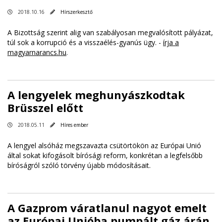
2018.10.16
Hírszerkesztő
A Bizottság szerint alig van szabályosan megvalósított pályázat,
túl sok a korrupció és a visszaélés-gyanús ügy. -
írja a
magyarnarancs.hu
.
A lengyelek meghunyászkodtak
Brüsszel előtt
2018.05.11
Híres ember
A lengyel alsóház megszavazta csütörtökön az Európai Unió
által sokat kifogásolt bírósági reform, konkrétan a legfelsőbb
bíróságról szóló törvény újabb módosításait.
A Gazprom váratlanul nagyot emelt
az Európai Unióba pumpált gáz árán