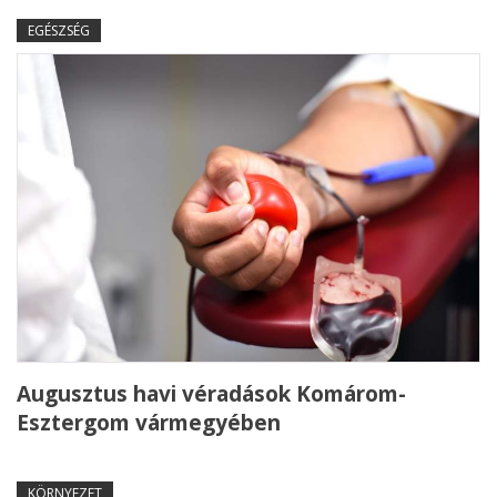
EGÉSZSÉG
Augusztus havi véradások Komárom-
Esztergom vármegyében
KÖRNYEZET