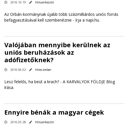
2016.10.19
Hírszerkesztő
Az Orbán-kormánynak újabb több százmilliárdos uniós forrás
befagyasztásával kell szembenéznie -
írja a napi.hu
.
Valójában mennyibe kerülnek az
uniós beruházások az
adófizetőknek?
2016.06.02
Híres ember
Lesz felelős, ha beüt a krach? -
A KARVALYOK FÖLDJE Blog
írása
.
Ennyire bénák a magyar cégek
2016.05.28
Hírszerkesztő