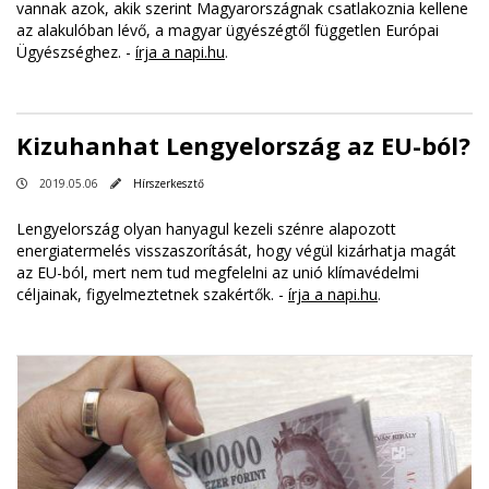
vannak azok, akik szerint Magyarországnak csatlakoznia kellene
az alakulóban lévő, a magyar ügyészégtől független Európai
Ügyészséghez. -
írja a napi.hu
.
Kizuhanhat Lengyelország az EU-ból?
2019.05.06
Hírszerkesztő
Lengyelország olyan hanyagul kezeli szénre alapozott
energiatermelés visszaszorítását, hogy végül kizárhatja magát
az EU-ból, mert nem tud megfelelni az unió klímavédelmi
céljainak, figyelmeztetnek szakértők. -
írja a napi.hu
.