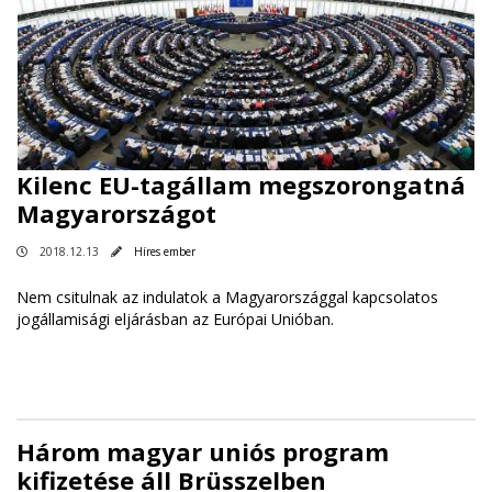
Kilenc EU-tagállam megszorongatná
Magyarországot
2018.12.13
Híres ember
Nem csitulnak az indulatok a Magyarországgal kapcsolatos
jogállamisági eljárásban az Európai Unióban.
Három magyar uniós program
kifizetése áll Brüsszelben