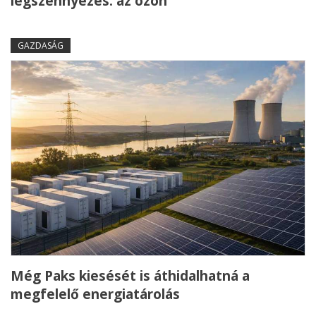
légszennyezés: az ózon
GAZDASÁG
Még Paks kiesését is áthidalhatná a
megfelelő energiatárolás