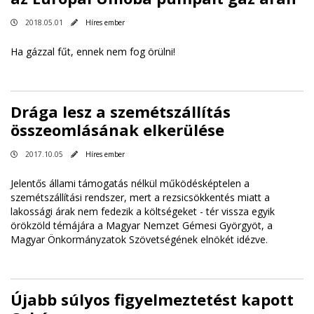
2018.05.01
Híres ember
Ha gázzal fűt, ennek nem fog örülni!
Drága lesz a szemétszállítás
összeomlásának elkerülése
2017.10.05
Híres ember
Jelentős állami támogatás nélkül működésképtelen a
szemétszállítási rendszer, mert a rezsicsökkentés miatt a
lakossági árak nem fedezik a költségeket - tér vissza egyik
örökzöld témájára a Magyar Nemzet Gémesi Györgyöt, a
Magyar Önkormányzatok Szövetségének elnökét
idézve
.
Újabb súlyos figyelmeztetést kapott