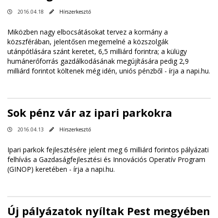
2016.04.18
Hírszerkesztő
Miközben nagy elbocsátásokat tervez a kormány a
közszférában, jelentősen megemelné a közszolgák
utánpótlására szánt keretet, 6,5 milliárd forintra; a külügy
humánerőforrás gazdálkodásának megújítására pedig 2,9
milliárd forintot költenek még idén, uniós pénzből - írja a
napi.hu
.
Sok pénz vár az ipari parkokra
2016.04.13
Hírszerkesztő
Ipari parkok fejlesztésére jelent meg 6 milliárd forintos pályázati
felhívás a Gazdaságfejlesztési és Innovációs Operatív Program
(GINOP) keretében - írja a
napi.hu
.
Új pályázatok nyíltak Pest megyében