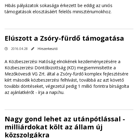
Hibás pályázatok sokasága érkezett be eddig az uniós
támogatások elosztásáért felelős minisztériumokhoz.
Elúszott a Zsóry-fürdő támogatása
2016.04.28
Hírszerkesztő
A Közbeszerzési Hatóság elnökének kezdeményezésére a
Közbeszerzési Döntőbizottság (KD) megsemmisítette a
Mezőkövesdi VG Zrt. által a Zsóry-fürdő komplex fejlesztésére
kiírt második közbeszerzési felhívást, továbbá az azt követő
további döntéseket, végezetül pedig 1 millió forintra bírságolta
az ajánlatkérőt - írja a
napi.hu
.
Nagy gond lehet az utánpótlással -
milliárdokat költ az állam új
közszolgákra