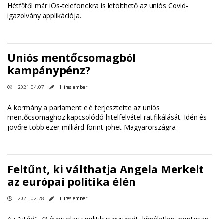
Hétfőtől már iOs-telefonokra is letölthető az uniós Covid-
igazolvány applikációja.
Uniós mentőcsomagból
kampánypénz?
2021.04.07
Híres ember
A kormány a parlament elé terjesztette az uniós
mentőcsomaghoz kapcsolódó hitelfelvétel ratifikálását. Idén és
jövőre több ezer milliárd forint jöhet Magyarországra.
Feltűnt, ki válthatja Angela Merkelt
az európai politika élén
2021.02.28
Híres ember
Az "utód" 73 éves olasz politikus nyugodt, kíméletlen, pontosan