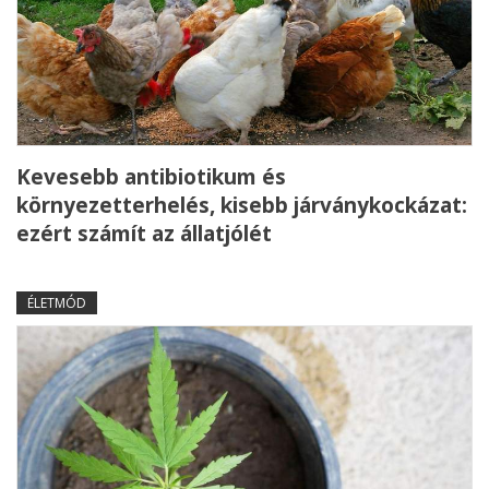
Kevesebb antibiotikum és
környezetterhelés, kisebb járványkockázat:
ezért számít az állatjólét
ÉLETMÓD