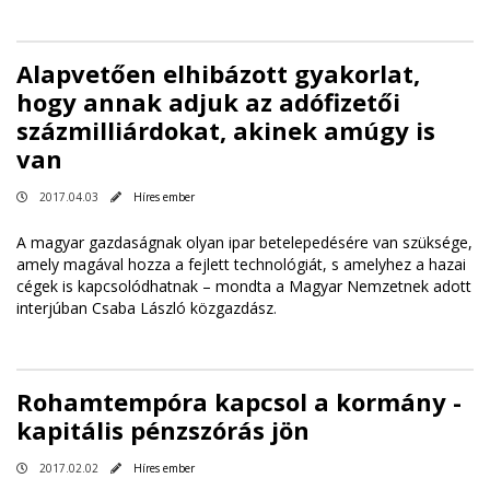
Alapvetően elhibázott gyakorlat,
hogy annak adjuk az adófizetői
százmilliárdokat, akinek amúgy is
van
2017.04.03
Híres ember
A magyar gazdaságnak olyan ipar betelepedésére van szüksége,
amely magával hozza a fejlett technológiát, s amelyhez a hazai
cégek is kapcsolódhatnak –
mondta a Magyar Nemzetnek adott
interjúban Csaba László közgazdász
.
Rohamtempóra kapcsol a kormány -
kapitális pénzszórás jön
2017.02.02
Híres ember