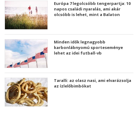
Európa 7 legolcsóbb tengerpartja: 10
napos családi nyaralás, ami akár
olcsóbb is lehet, mint a Balaton
Minden idők legnagyobb
karbonlábnyomú sporteseménye
lehet az idei futball-vb
Taralli: az olasz nasi, ami elvarázsolja
az ízlelőbimbókat