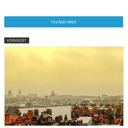
TOVÁBBI HÍREK
(AKTÍV FÜL)
KÖRNYEZET