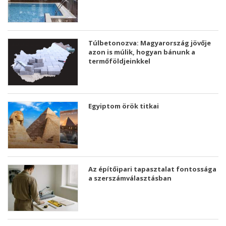
Túlbetonozva: Magyarország jövője
azon is múlik, hogyan bánunk a
termőföldjeinkkel
Egyiptom örök titkai
Az építőipari tapasztalat fontossága
a szerszámválasztásban