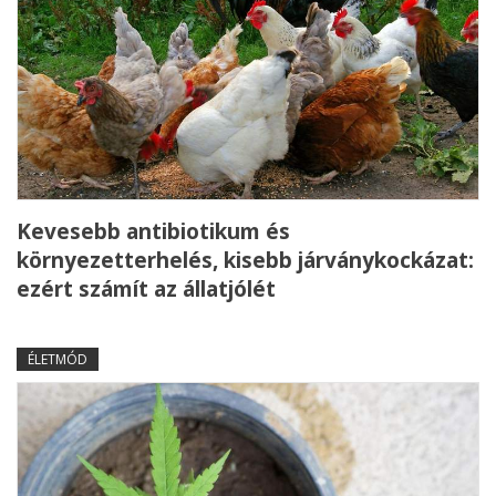
Kevesebb antibiotikum és
környezetterhelés, kisebb járványkockázat:
ezért számít az állatjólét
ÉLETMÓD