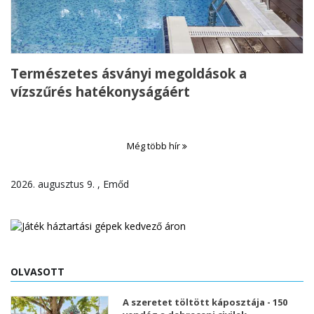
Természetes ásványi megoldások a
vízszűrés hatékonyságáért
Még több hír
2026. augusztus 9. , Emőd
OLVASOTT
A szeretet töltött káposztája - 150