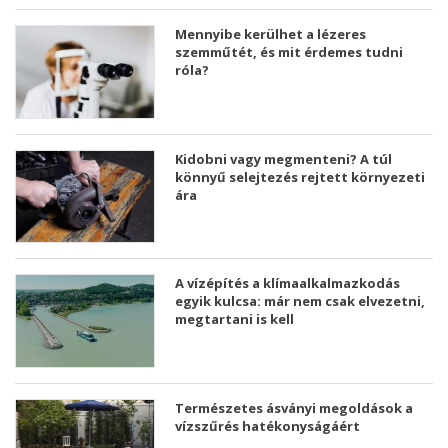
Mennyibe kerülhet a lézeres
szemműtét, és mit érdemes tudni
róla?
Kidobni vagy megmenteni? A túl
könnyű selejtezés rejtett környezeti
ára
A vízépítés a klímaalkalmazkodás
egyik kulcsa: már nem csak elvezetni,
megtartani is kell
Természetes ásványi megoldások a
vízszűrés hatékonyságáért