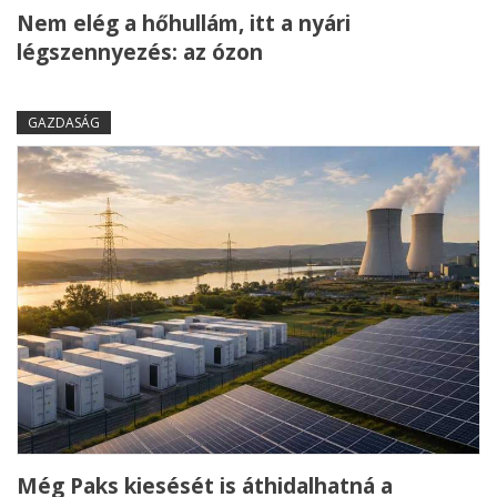
Nem elég a hőhullám, itt a nyári
légszennyezés: az ózon
GAZDASÁG
Még Paks kiesését is áthidalhatná a