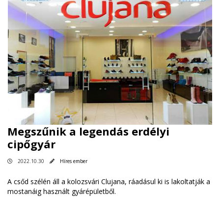
Megszűnik a legendás erdélyi
cipőgyár
2022.10.30
Híres ember
A csőd szélén áll a kolozsvári Clujana, ráadásul ki is lakoltatják a
mostanáig használt gyárépületből.