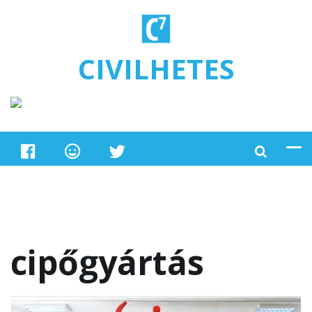
Ugrás a tartalomra
CIVILHETES
cipőgyártás