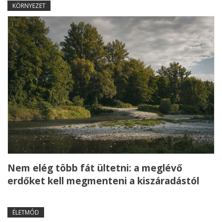
KÖRNYEZET
Nem elég több fát ültetni: a meglévő
erdőket kell megmenteni a kiszáradástól
ÉLETMÓD