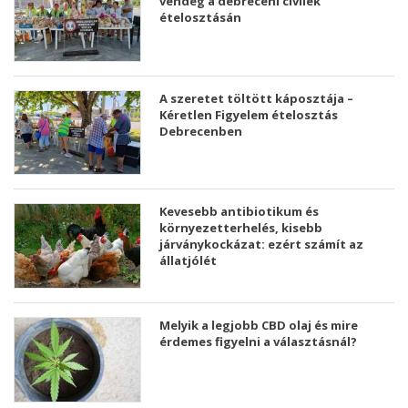
vendég a debreceni civilek
ételosztásán
A szeretet töltött káposztája –
Kéretlen Figyelem ételosztás
Debrecenben
Kevesebb antibiotikum és
környezetterhelés, kisebb
járványkockázat: ezért számít az
állatjólét
Melyik a legjobb CBD olaj és mire
érdemes figyelni a választásnál?