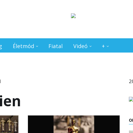
g
Életmód
Fiatal
Videó
+
2
ien
O