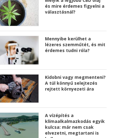
Melyik a legjobb CBD olaj
és mire érdemes figyelni a
választásnál?
Mennyibe kerülhet a
lézeres szemműtét, és mit
érdemes tudni róla?
Kidobni vagy megmenteni?
A túl könnyű selejtezés
rejtett környezeti ára
A vízépítés a
klímaalkalmazkodás egyik
kulcsa: már nem csak
elvezetni, megtartani is