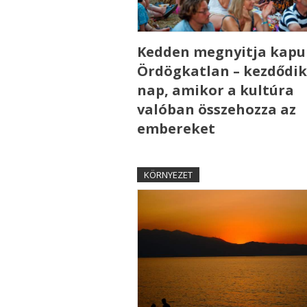
Kedden megnyitja kapui
Ördögkatlan – kezdődik
nap, amikor a kultúra
valóban összehozza az
embereket
KÖRNYEZET