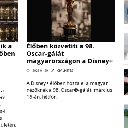
ik a
Élőben közvetíti a 98.
lőben
Oscar-gálát
magyarországon a Disney+
2026.01.29
CIVILHETES
A Disney+ élőben hozza el a magyar
nézőknek a 98. Oscar®-gálát, március
 a
16-án, hétfőn.
ére
.
s-i
s
lületén.