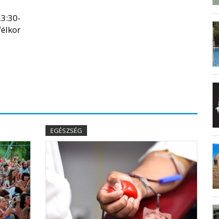
23:30-
félkor
EGÉSZSÉG