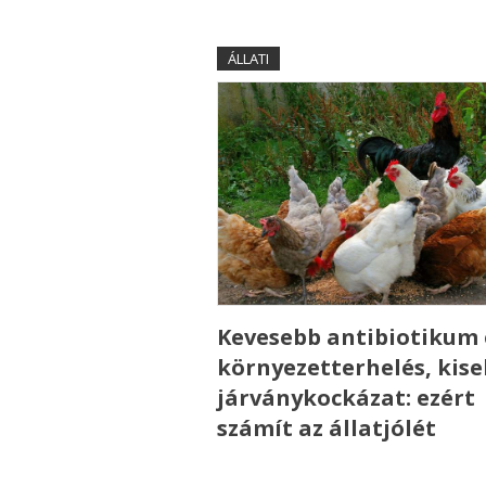
ÁLLATI
Kevesebb antibiotikum 
környezetterhelés, kis
járványkockázat: ezért
számít az állatjólét