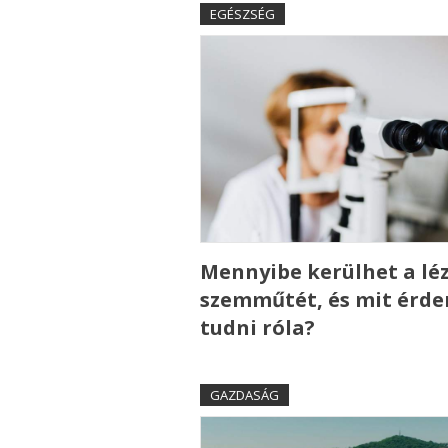
EGÉSZSÉG
Mennyibe kerülhet a lé
szemműtét, és mit érd
tudni róla?
GAZDASÁG