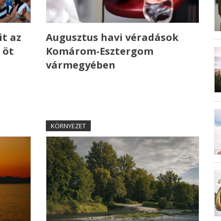
t az
Augusztus havi véradások
 öt
Komárom-Esztergom
vármegyében
KÖRNYEZET