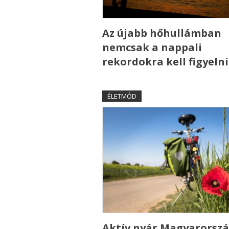
Az újabb hőhullámban
nemcsak a nappali
rekordokra kell figyelni
ÉLETMÓD
Aktív nyár Magyarorszá