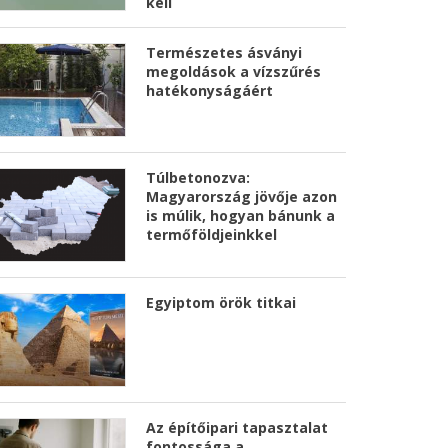
kell
Természetes ásványi
megoldások a vízszűrés
hatékonyságáért
Túlbetonozva:
Magyarország jövője azon
is múlik, hogyan bánunk a
termőföldjeinkkel
Egyiptom örök titkai
Az építőipari tapasztalat
fontossága a