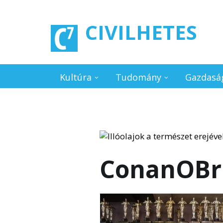
Ugrás a tartalomra
CIVILHETES
Kultúra
Tudomány
Gazdasá
ConanOBr