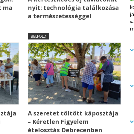
k ma
nyit: technológia találkozása
a természetességgel
BELFÖLD
sztája
A szeretet töltött káposztája
i
– Kéretlen Figyelem
ételosztás Debrecenben