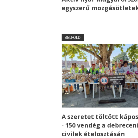
egyszerű mozgásötlete
BELFÖLD
A szeretet töltött kápo
- 150 vendég a debrecen
civilek ételosztásán