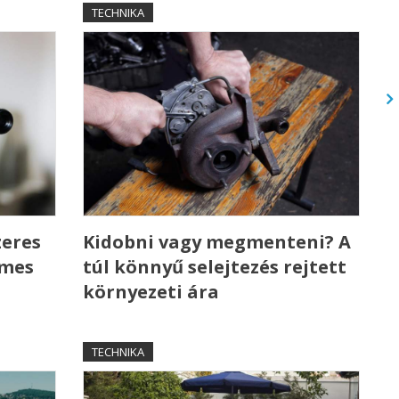
TECHNIKA
zeres
Kidobni vagy megmenteni? A
emes
túl könnyű selejtezés rejtett
környezeti ára
TECHNIKA