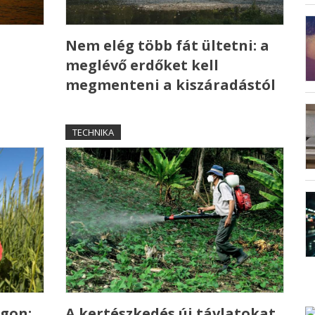
Nem elég több fát ültetni: a
meglévő erdőket kell
megmenteni a kiszáradástól
TECHNIKA
gon:
A kertészkedés új távlatokat