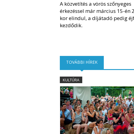
A közvetítés a vörös szőnyeges
érkezéssel már március 15-én 
kor elindul, a díjátadó pedig éj
kezdődik.
TOVÁBBI HÍREK
(AKTÍV FÜL)
KULTÚRA