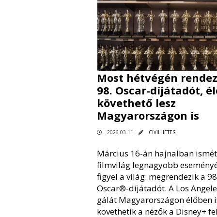
Most hétvégén rendez
98. Oscar-díjátadót, é
követhető lesz
Magyarországon is
2026.03.11
CIVILHETES
Március 16-án hajnalban ismét
filmvilág legnagyobb esemény
figyel a világ: megrendezik a 98
Oscar®-díjátadót. A Los Angele
gálát Magyarországon élőben i
követhetik a nézők a Disney+ fe