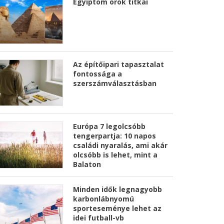
Egyiptom örök titkai
Az építőipari tapasztalat
fontossága a
szerszámválasztásban
Európa 7 legolcsóbb
tengerpartja: 10 napos
családi nyaralás, ami akár
olcsóbb is lehet, mint a
Balaton
Minden idők legnagyobb
karbonlábnyomú
sporteseménye lehet az
idei futball-vb