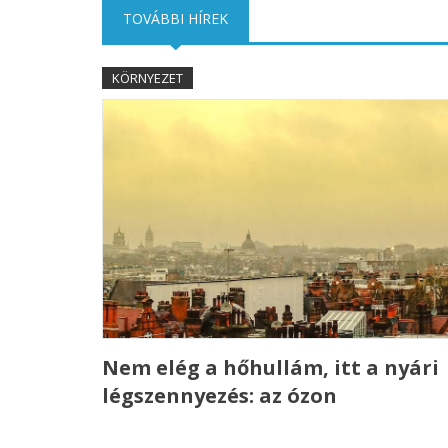
TOVÁBBI HÍREK
(AKTÍV FÜL)
KÖRNYEZET
Nem elég a hőhullám, itt a nyári
légszennyezés: az ózon