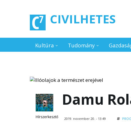
Ugrás a tartalomra
CIVILHETES
Kultúra
Tudomány
Gazdasá
Damu Rola
Hírszerkesztő
2019. november 20. - 13:49
PRO