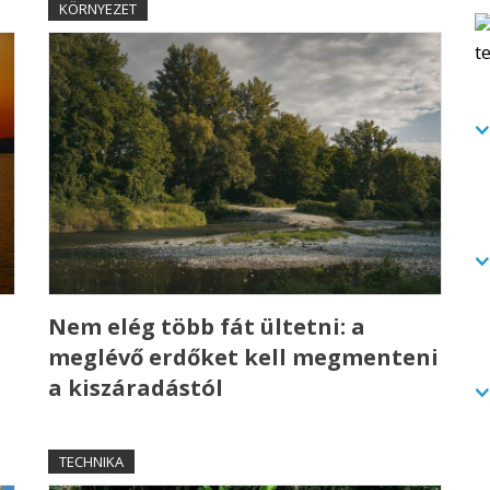
KÖRNYEZET
a
Nem elég több fát ültetni: a
meglévő erdőket kell megmenteni
a kiszáradástól
TECHNIKA