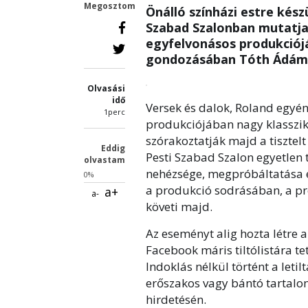
Megosztom
Önálló színházi estre kés
Szabad Szalonban mutatja 
egyfelvonásos produkciój
gondozásában Tóth Ádám r
Olvasási
idő
Versek és dalok, Roland egyén
1perc
produkciójában nagy klasszik
szórakoztatják majd a tisztel
Eddig
Pesti Szabad Szalon egyetle
olvastam
nehézsége, megpróbáltatása és
0%
a produkció sodrásában, a pr
a+
a-
követi majd.
Az eseményt alig hozta létre 
Facebook máris tiltólistára t
Indoklás nélkül történt a leti
erőszakos vagy bántó tartal
hirdetésén.