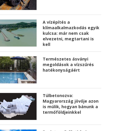
A vízépítés a
klímaalkalmazkodás egyik
kulcsa: már nem csak
elvezetni, megtartani is
kell
Természetes ásványi
megoldások a vízszűrés
hatékonyságáért
Túlbetonozva:
Magyarország jövője azon
is múlik, hogyan bánunk a
termőföldjeinkkel