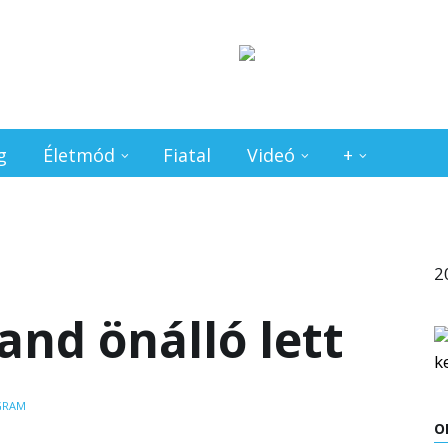
g
Életmód
Fiatal
Videó
+
2
nd önálló lett
GRAM
O