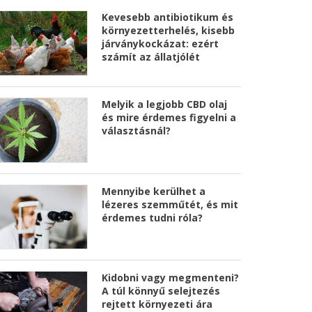
Kevesebb antibiotikum és
környezetterhelés, kisebb
járványkockázat: ezért
számít az állatjólét
Melyik a legjobb CBD olaj
és mire érdemes figyelni a
választásnál?
Mennyibe kerülhet a
lézeres szemműtét, és mit
érdemes tudni róla?
Kidobni vagy megmenteni?
A túl könnyű selejtezés
rejtett környezeti ára