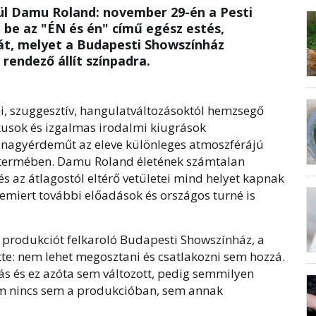
zül Damu Roland: november 29-én a Pesti
be az "ÉN és én" című egész estés,
át, melyet a Budapesti Showszínház
endező állít színpadra.
i, szuggesztív, hangulatváltozásoktól hemzsegő
usok és izgalmas irodalmi kiugrások
t nagyérdeműt az eleve különleges atmoszférájú
n termében. Damu Roland életének számtalan
 az átlagostól eltérő vetületei mind helyet kapnak
emiert további előadások és országos turné is
a produkciót felkaroló Budapesti Showszínház, a
ette: nem lehet megosztani és csatlakozni sem hozzá.
ltás és ez azóta sem változott, pedig semmilyen
om nincs sem a produkcióban, sem annak