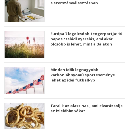
a szerszámválasztásban
Európa 7 legolcsóbb tengerpartja: 10
napos családi nyaralás, ami akár
olcsóbb is lehet, mint a Balaton
Minden idők legnagyobb
karbonlábnyomú sporteseménye
lehet az idei futball-vb
Taralli: az olasz nasi, ami elvarázsolja
az ízlelőbimbókat