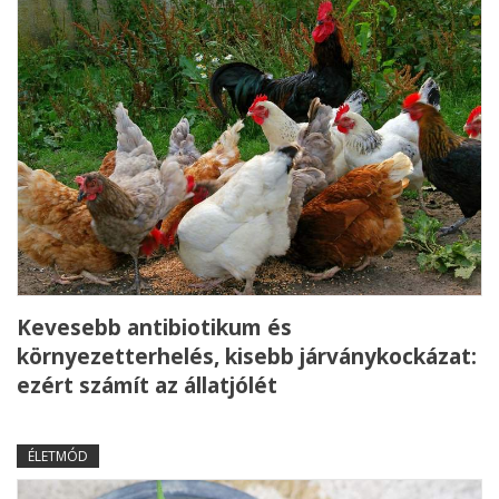
Kevesebb antibiotikum és
környezetterhelés, kisebb járványkockázat:
ezért számít az állatjólét
ÉLETMÓD