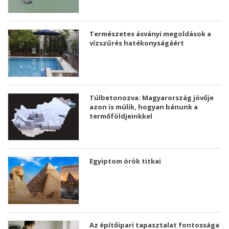
Természetes ásványi megoldások a
vízszűrés hatékonyságáért
Túlbetonozva: Magyarország jövője
azon is múlik, hogyan bánunk a
termőföldjeinkkel
Egyiptom örök titkai
Az építőipari tapasztalat fontossága