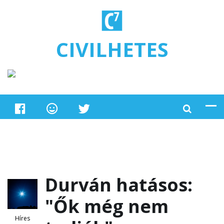
Ugrás a tartalomra
CIVILHETES
Durván hatásos:
"Ők még nem
Híres