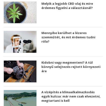
Melyik a legjobb CBD olaj és mire
érdemes figyelni a választásnál?
Mennyibe kerülhet a lézeres
szemműtét, és mit érdemes tudni
róla?
Kidobni vagy megmenteni? A túl
könnyű selejtezés rejtett környezeti
ára
A vízépítés a klímaalkalmazkodás
egyik kulcsa: már nem csak elvezetni,
megtartani is kell