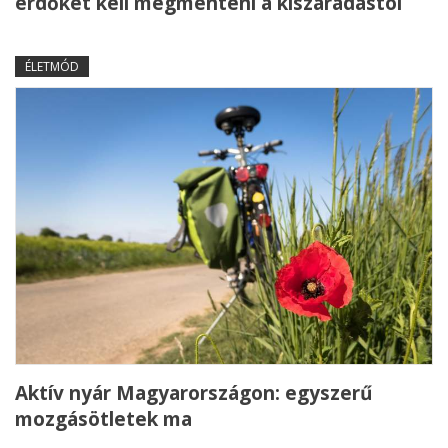
erdőket kell megmenteni a kiszáradástól
ÉLETMÓD
Aktív nyár Magyarországon: egyszerű
mozgásötletek ma