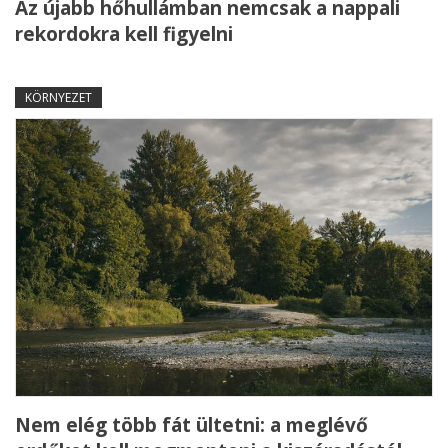
Az újabb hőhullámban nemcsak a nappali
rekordokra kell figyelni
KÖRNYEZET
Nem elég több fát ültetni: a meglévő