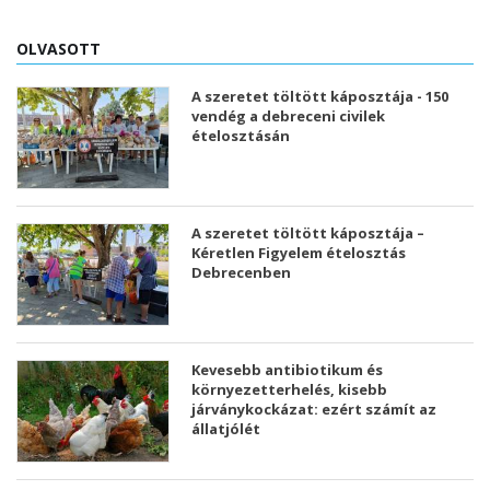
OLVASOTT
A szeretet töltött káposztája - 150
vendég a debreceni civilek
ételosztásán
A szeretet töltött káposztája –
Kéretlen Figyelem ételosztás
Debrecenben
Kevesebb antibiotikum és
környezetterhelés, kisebb
járványkockázat: ezért számít az
állatjólét