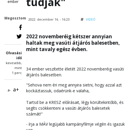
tudják"
ember
Megosztom
2022. december 16. - 16:23
VIDEÓ
2022 novemberéig kétszer annyian
haltak meg vasúti átjárós balesetben,
mint tavaly egész évben.
Olvasási
idő
kevesebb,
mint
34 ember veszítette életét 2022 novemberéig vasúti
1 perc
átjárós balesetben.
"Sehova nem éri meg annyira sietni, hogy azzal azt
a+
a-
kockáztassuk, odaérünk-e valaha,
Tartsd be a KRESZ előírásait, légy körültekintőbb, és
segíts csökkenteni a vasúti átjárós balesetek
számát!"
- írja a MÁV legújabb kampányfilmje végén és igazuk
van.