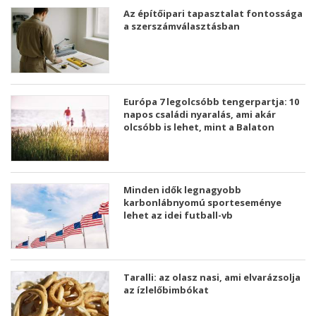
Az építőipari tapasztalat fontossága
a szerszámválasztásban
Európa 7 legolcsóbb tengerpartja: 10
napos családi nyaralás, ami akár
olcsóbb is lehet, mint a Balaton
Minden idők legnagyobb
karbonlábnyomú sporteseménye
lehet az idei futball-vb
Taralli: az olasz nasi, ami elvarázsolja
az ízlelőbimbókat