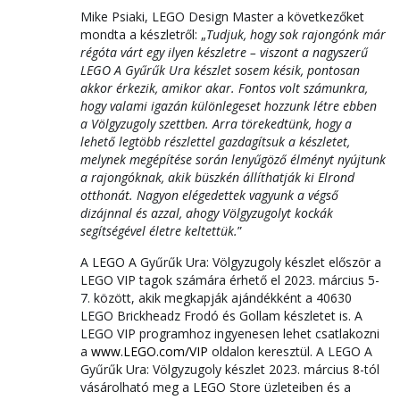
Mike Psiaki, LEGO Design Master a következőket
mondta a készletről: „
Tudjuk, hogy sok rajongónk már
régóta várt egy ilyen készletre – viszont a nagyszerű
LEGO A Gyűrűk Ura készlet sosem késik, pontosan
akkor érkezik, amikor akar. Fontos volt számunkra,
hogy valami igazán különlegeset hozzunk létre ebben
a Völgyzugoly szettben. Arra törekedtünk, hogy a
lehető legtöbb részlettel gazdagítsuk a készletet,
melynek megépítése során lenyűgöző élményt nyújtunk
a rajongóknak, akik büszkén állíthatják ki Elrond
otthonát. Nagyon elégedettek vagyunk a végső
dizájnnal és azzal, ahogy Völgyzugolyt kockák
segítségével életre keltettük.
”
A LEGO A Gyűrűk Ura: Völgyzugoly készlet először a
LEGO VIP tagok számára érhető el 2023. március 5-
7. között, akik megkapják ajándékként a 40630
LEGO Brickheadz Frodó és Gollam készletet is. A
LEGO VIP programhoz ingyenesen lehet csatlakozni
a
www.LEGO.com/VIP
oldalon keresztül. A LEGO A
Gyűrűk Ura: Völgyzugoly készlet 2023. március 8-tól
vásárolható meg a LEGO Store üzleteiben és a