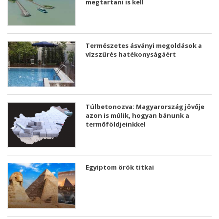
megtartani is kell
Természetes ásványi megoldások a
vízszűrés hatékonyságáért
Túlbetonozva: Magyarország jövője
azon is múlik, hogyan bánunk a
termőföldjeinkkel
Egyiptom örök titkai