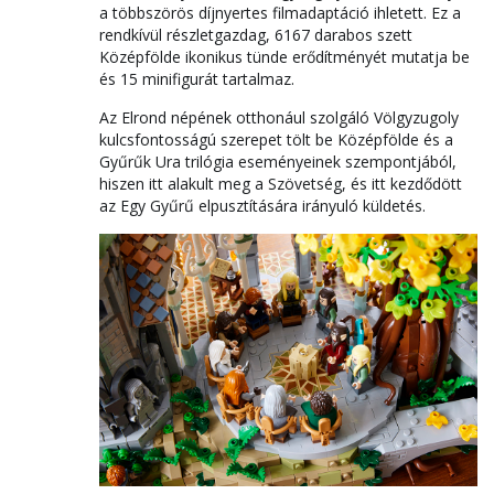
a többszörös díjnyertes filmadaptáció ihletett. Ez a
rendkívül részletgazdag, 6167 darabos szett
Középfölde ikonikus tünde erődítményét mutatja be
és 15 minifigurát tartalmaz.
Az Elrond népének otthonául szolgáló Völgyzugoly
kulcsfontosságú szerepet tölt be Középfölde és a
Gyűrűk Ura trilógia eseményeinek szempontjából,
hiszen itt alakult meg a Szövetség, és itt kezdődött
az Egy Gyűrű elpusztítására irányuló küldetés.