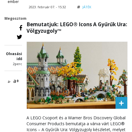
ember
2023. február 07. - 15:32
JÁTÉK
Megosztom
Bemutatjuk: LEGO® Icons A Gyűrűk Ura:
Völgyzugoly™
Olvasási
idő
2perc
a+
a-
A LEGO Csoport és a Warner Bros Discovery Global
Consumer Products bemutatja a várva várt LEGO®
Icons – A Gyűrűk Ura: Völgyzugoly készletet, melyet