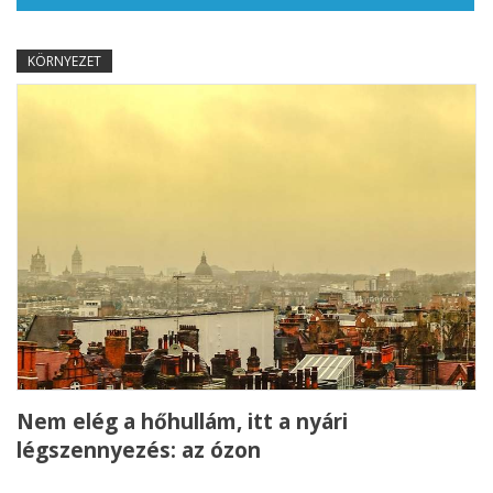
KÖRNYEZET
Nem elég a hőhullám, itt a nyári
légszennyezés: az ózon