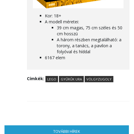
Kor: 18+
A modell méretei:
39 cm magas, 75 cm széles és 50
cm hosszú
A három részben megtalálható: a
torony, a tanács, a pavilon a
folyóval és híddal
6167 elem
Címkék:
LEGO
GYŰRŰK URA
VÖLGYZUGOLY
TOVÁBBI HÍREK
(AKTÍV FÜL)