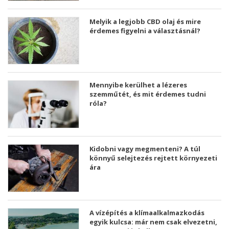
Melyik a legjobb CBD olaj és mire
érdemes figyelni a választásnál?
Mennyibe kerülhet a lézeres
szemműtét, és mit érdemes tudni
róla?
Kidobni vagy megmenteni? A túl
könnyű selejtezés rejtett környezeti
ára
A vízépítés a klímaalkalmazkodás
egyik kulcsa: már nem csak elvezetni,