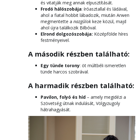
és vitatják meg annak elpusztítását.
Frodó hálószobája
: íróasztallal és ládával,
ahol a fiatal hobbit lábadozik, miután Arwen
megmentette a
nazgûlok
keze közül, majd
ahol újra találkozik Bilbóval.
Elrond dolgozószobája:
Középfölde híres
festményeivel.
A második részben található:
Egy tünde torony
: öt múltbéli ismeretlen
tünde harcos szobrával.
A harmadik részben található:
Pavilon, folyó és híd
– amely megidézi a
Szövetség útnak indulását, Völgyzugoly
hátrahagyását.