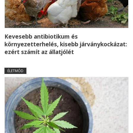
Kevesebb antibiotikum és
környezetterhelés, kisebb járványkockázat:
ezért számít az állatjólét
ÉLETMÓD