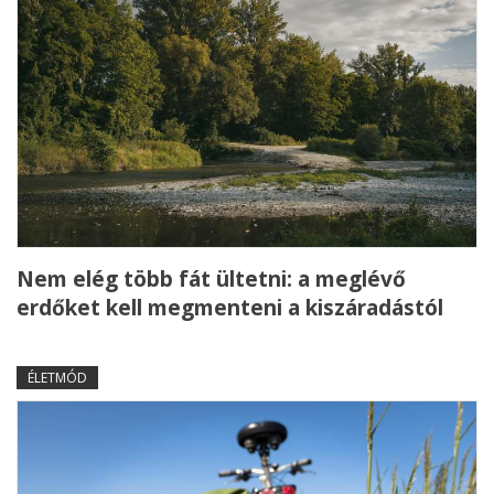
Nem elég több fát ültetni: a meglévő
erdőket kell megmenteni a kiszáradástól
ÉLETMÓD