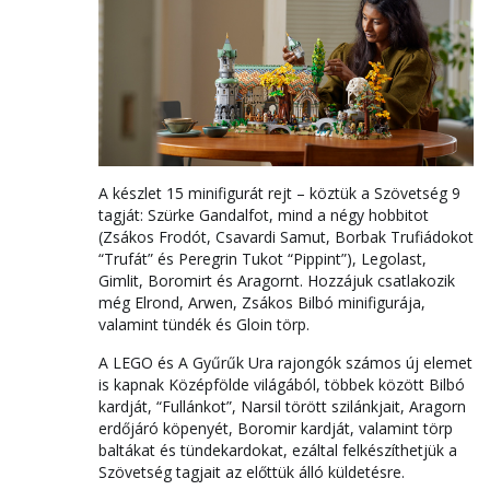
A készlet 15 minifigurát rejt – köztük a Szövetség 9
tagját: Szürke Gandalfot, mind a négy hobbitot
(Zsákos Frodót, Csavardi Samut, Borbak Trufiádokot
“Trufát” és Peregrin Tukot “Pippint”), Legolast,
Gimlit, Boromirt és Aragornt. Hozzájuk csatlakozik
még Elrond, Arwen, Zsákos Bilbó minifigurája,
valamint tündék és Gloin törp.
A LEGO és A Gyűrűk Ura rajongók számos új elemet
is kapnak Középfölde világából, többek között Bilbó
kardját, “Fullánkot”, Narsil törött szilánkjait, Aragorn
erdőjáró köpenyét, Boromir kardját, valamint törp
baltákat és tündekardokat, ezáltal felkészíthetjük a
Szövetség tagjait az előttük álló küldetésre.