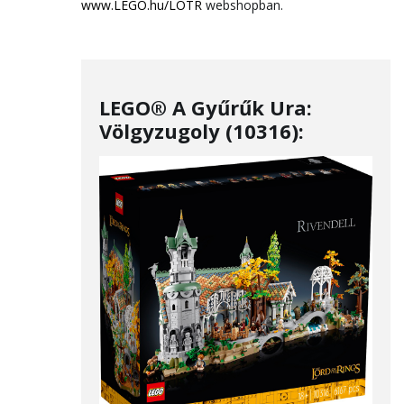
www.LEGO.hu/LOTR
webshopban.
LEGO® A Gyűrűk Ura:
Völgyzugoly (10316):