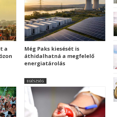
t a
Még Paks kiesését is
 ózon
áthidalhatná a megfelelő
energiatárolás
EGÉSZSÉG