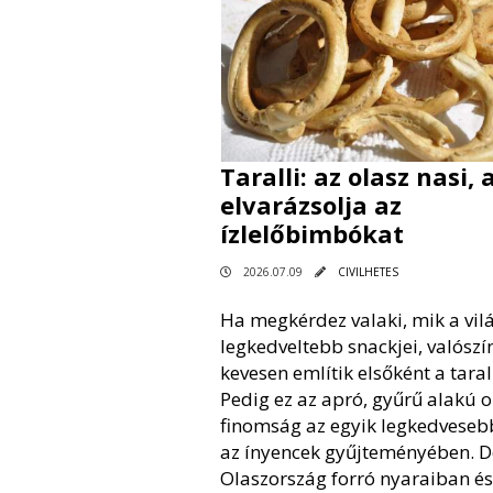
Taralli: az olasz nasi,
elvarázsolja az
ízlelőbimbókat
2026.07.09
CIVILHETES
Ha megkérdez valaki, mik a vil
legkedveltebb snackjei, valószí
kevesen említik elsőként a tarall
Pedig ez az apró, gyűrű alakú o
finomság az egyik legkedveseb
az ínyencek gyűjteményében. D
Olaszország forró nyaraiban és