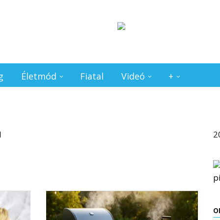
g
Életmód
Fiatal
Videó
+
2
O