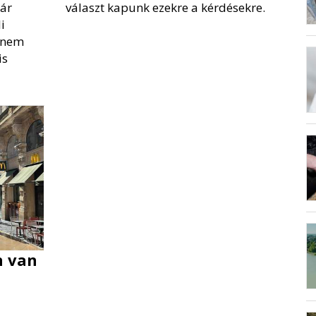
ár
választ kapunk ezekre a kérdésekre.
i
anem
is
n van