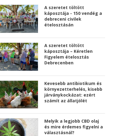
A szeretet töltött
káposztája - 150 vendég a
debreceni civilek
ételosztásán
A szeretet töltött
káposztája – Kéretlen
Figyelem ételosztás
Debrecenben
Kevesebb antibiotikum és
környezetterhelés, kisebb
járványkockázat: ezért
számít az állatjólét
Melyik a legjobb CBD olaj
és mire érdemes figyelni a
választásnál?