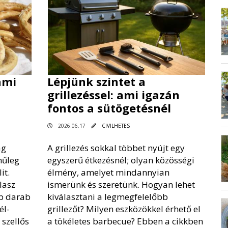
 ami
Lépjünk szintet a
grillezéssel: ami igazán
fontos a sütögetésnél
2026.06.17
CIVILHETES
ág
A grillezés sokkal többet nyújt egy
nűleg
egyszerű étkezésnél; olyan közösségi
it.
élmény, amelyet mindannyian
lasz
ismerünk és szeretünk. Hogyan lehet
b darab
kiválasztani a legmegfelelőbb
él-
grillezőt? Milyen eszközökkel érhető el
 szellős
a tökéletes barbecue? Ebben a cikkben