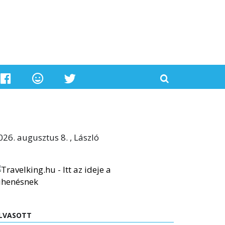
026. augusztus 8. , László
LVASOTT