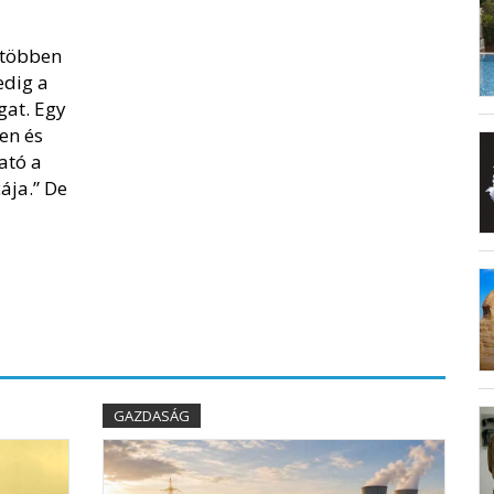
gtöbben
edig a
gat. Egy
en és
ható a
ája.” De
GAZDASÁG