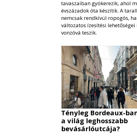
tavaszaiban gyökerezik, ahol m
évszázadok óta készítik. A tarall
nemcsak rendkívül ropogós, h
változatos ízesítési lehetőségei 
vonzóvá teszik.
Tényleg Bordeaux-ba
a világ leghosszabb
bevásárlóutcája?