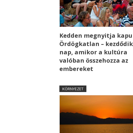
Kedden megnyitja kapui
Ördögkatlan – kezdődik
nap, amikor a kultúra
valóban összehozza az
embereket
KÖRNYEZET