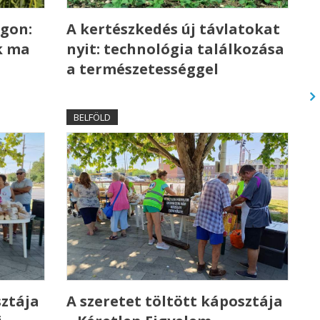
gon:
A kertészkedés új távlatokat
k ma
nyit: technológia találkozása
a természetességgel
BELFÖLD
sztája
A szeretet töltött káposztája