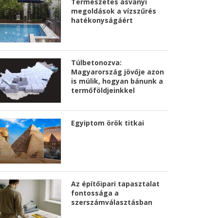
Természetes ásványi
megoldások a vízszűrés
hatékonyságáért
Túlbetonozva:
Magyarország jövője azon
is múlik, hogyan bánunk a
termőföldjeinkkel
Egyiptom örök titkai
Az építőipari tapasztalat
fontossága a
szerszámválasztásban