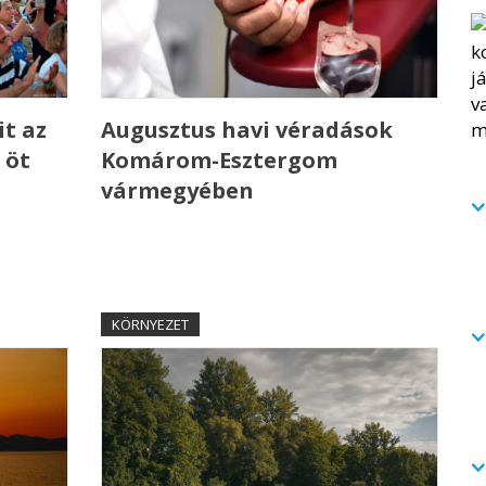
t az
Augusztus havi véradások
 öt
Komárom-Esztergom
vármegyében
KÖRNYEZET