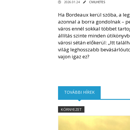
2026.01.24
CIVILHETES
Ha Bordeaux kerül szóba, a le
azonnal a borra gondolnak – p
város ennél sokkal többet tarto
állítás szinte minden útikönyvb
városi sétán előkerül: „Itt talál
világ leghosszabb bevásárlóutc
vajon igaz ez?
TOVÁBBI HÍREK
(AKTÍV FÜL)
KÖRNYEZET