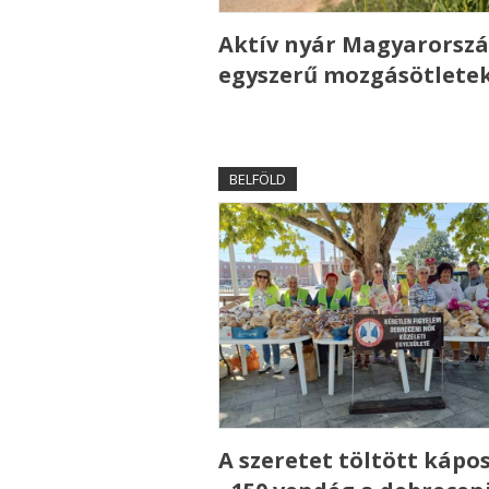
Aktív nyár Magyarorszá
egyszerű mozgásötlete
BELFÖLD
A szeretet töltött kápo