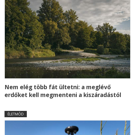
Nem elég több fát ültetni: a meglévő
erdőket kell megmenteni a kiszáradástól
ÉLETMÓD