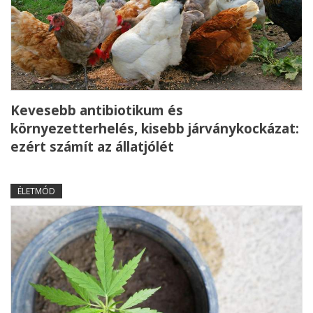
Kevesebb antibiotikum és
környezetterhelés, kisebb járványkockázat:
ezért számít az állatjólét
ÉLETMÓD