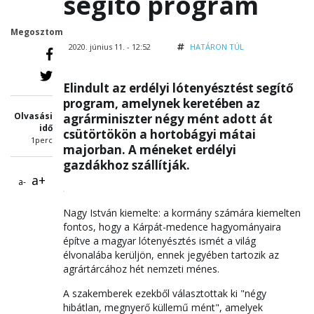
segítő program
Megosztom
2020. június 11. - 12:52
HATÁRON TÚL
Elindult az erdélyi lótenyésztést segítő
program, amelynek keretében az
Olvasási
agrárminiszter négy mént adott át
idő
csütörtökön a hortobágyi mátai
1perc
majorban. A méneket erdélyi
gazdákhoz szállítják.
a+
a-
Nagy István kiemelte: a kormány számára kiemelten
fontos, hogy a Kárpát-medence hagyományaira
építve a magyar lótenyésztés ismét a világ
élvonalába kerüljön, ennek jegyében tartozik az
agrártárcához hét nemzeti ménes.
A szakemberek ezekből választottak ki "négy
hibátlan, megnyerő küllemű mént", amelyek