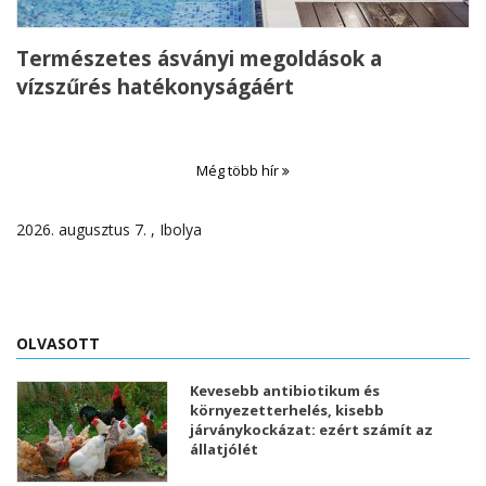
Természetes ásványi megoldások a
vízszűrés hatékonyságáért
Még több hír
2026. augusztus 7. , Ibolya
OLVASOTT
Kevesebb antibiotikum és
környezetterhelés, kisebb
járványkockázat: ezért számít az
állatjólét