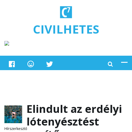
Ugrás a tartalomra
CIVILHETES
Elindult az erdélyi
lótenyésztést
Hírszerkesztő