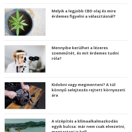
Melyik a legjobb CBD olaj és mire
érdemes figyelni a választásnál?
Mennyibe kerülhet a lézeres
szemműtét, és mit érdemes tudni
róla?
Kidobni vagy megmenteni? A túl
könnyű selejtezés rejtett környezeti
ára
A vízépítés a klímaalkalmazkodás
egyik kulcsa: már nem csak elvezetni,
megtartani is kell