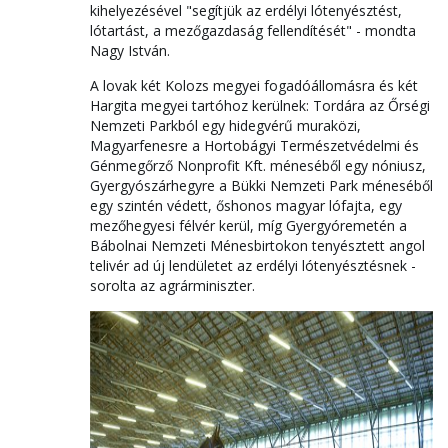
kihelyezésével "segítjük az erdélyi lótenyésztést,
lótartást, a mezőgazdaság fellendítését" - mondta
Nagy István.
A lovak két Kolozs megyei fogadóállomásra és két
Hargita megyei tartóhoz kerülnek: Tordára az Őrségi
Nemzeti Parkból egy hidegvérű muraközi,
Magyarfenesre a Hortobágyi Természetvédelmi és
Génmegőrző Nonprofit Kft. méneséből egy nóniusz,
Gyergyószárhegyre a Bükki Nemzeti Park méneséből
egy szintén védett, őshonos magyar lófajta, egy
mezőhegyesi félvér kerül, míg Gyergyóremetén a
Bábolnai Nemzeti Ménesbirtokon tenyésztett angol
telivér ad új lendületet az erdélyi lótenyésztésnek -
sorolta az agrárminiszter.