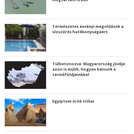
Természetes ásványi megoldások a
vízszűrés hatékonyságáért
Túlbetonozva: Magyarország jövője
azon is múlik, hogyan bánunk a
termőföldjeinkkel
Egyiptom örök titkai