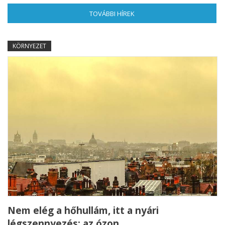
TOVÁBBI HÍREK
(AKTÍV FÜL)
KÖRNYEZET
Nem elég a hőhullám, itt a nyári
légszennyezés: az ózon