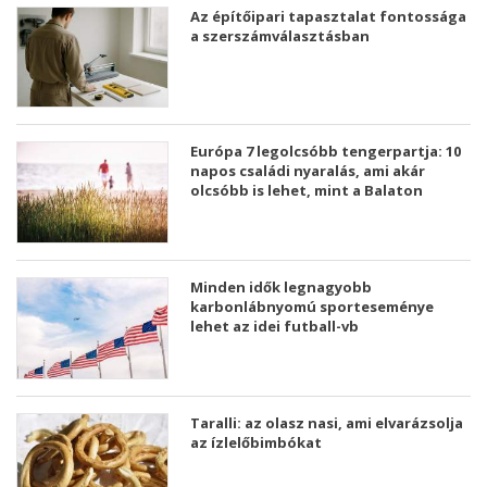
Az építőipari tapasztalat fontossága
a szerszámválasztásban
Európa 7 legolcsóbb tengerpartja: 10
napos családi nyaralás, ami akár
olcsóbb is lehet, mint a Balaton
Minden idők legnagyobb
karbonlábnyomú sporteseménye
lehet az idei futball-vb
Taralli: az olasz nasi, ami elvarázsolja
az ízlelőbimbókat