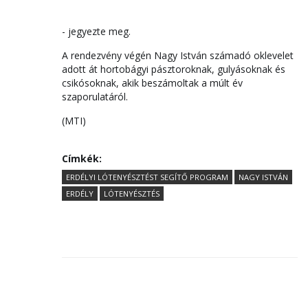
- jegyezte meg.
A rendezvény végén Nagy István számadó oklevelet
adott át hortobágyi pásztoroknak, gulyásoknak és
csikósoknak, akik beszámoltak a múlt év
szaporulatáról.
(MTI)
Címkék:
ERDÉLYI LÓTENYÉSZTÉST SEGÍTŐ PROGRAM
NAGY ISTVÁN
ERDÉLY
LÓTENYÉSZTÉS