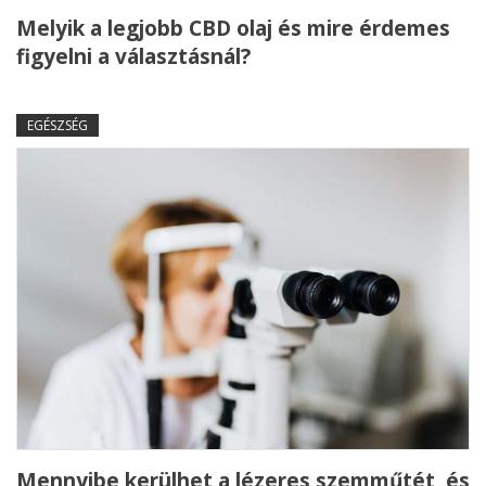
Melyik a legjobb CBD olaj és mire érdemes
figyelni a választásnál?
EGÉSZSÉG
Mennyibe kerülhet a lézeres szemműtét, és