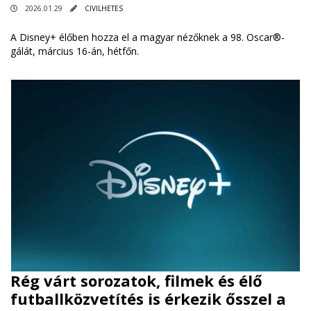
2026.01.29
CIVILHETES
A Disney+ élőben hozza el a magyar nézőknek a 98. Oscar®-
gálát, március 16-án, hétfőn.
Rég várt sorozatok, filmek és élő
futballközvetítés is érkezik ősszel a