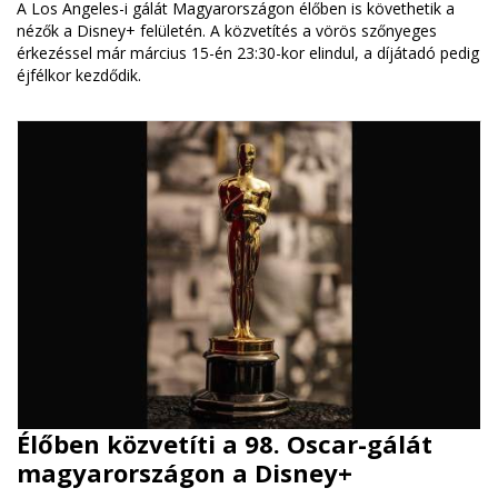
A Los Angeles-i gálát Magyarországon élőben is követhetik a
nézők a Disney+ felületén. A közvetítés a vörös szőnyeges
érkezéssel már március 15-én 23:30-kor elindul, a díjátadó pedig
éjfélkor kezdődik.
Élőben közvetíti a 98. Oscar-gálát
magyarországon a Disney+