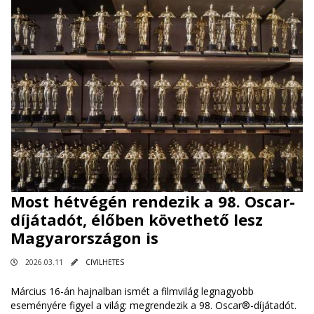
Most hétvégén rendezik a 98. Oscar-
díjátadót, élőben követhető lesz
Magyarországon is
2026.03.11
CIVILHETES
Március 16-án hajnalban ismét a filmvilág legnagyobb
eseményére figyel a világ: megrendezik a 98. Oscar®-díjátadót.