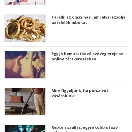
Taralli: az olasz nasi, ami elvarázsolja
az ízlelőbimbókat
Egy jó bemutatkozó szöveg ereje az
online társkeresésben
Mire figyeljünk, ha porszívót
vásárolunk?
Reptéri szállás: egyre több utazó