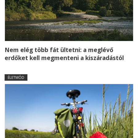
Nem elég több fát ültetni: a meglévő
erdőket kell megmenteni a kiszáradástól
ÉLETMÓD