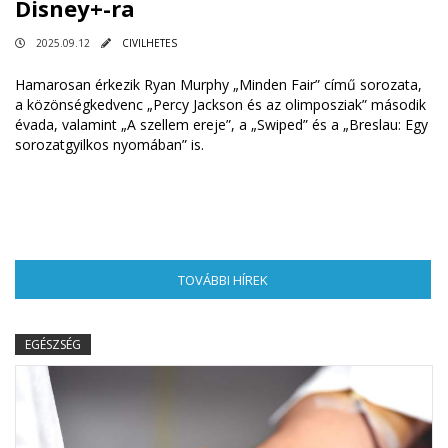
Disney+-ra
2025.09.12
CIVILHETES
Hamarosan érkezik Ryan Murphy „Minden Fair” című sorozata,
a közönségkedvenc „Percy Jackson és az olimposziak” második
évada, valamint „A szellem ereje”, a „Swiped” és a „Breslau: Egy
sorozatgyilkos nyomában” is.
TOVÁBBI HÍREK
(AKTÍV FÜL)
EGÉSZSÉG