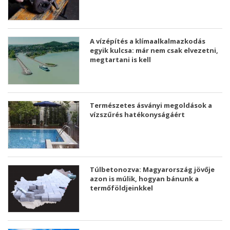
A vízépítés a klímaalkalmazkodás
egyik kulcsa: már nem csak elvezetni,
megtartani is kell
Természetes ásványi megoldások a
vízszűrés hatékonyságáért
Túlbetonozva: Magyarország jövője
azon is múlik, hogyan bánunk a
termőföldjeinkkel