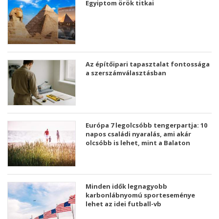
Egyiptom örök titkai
Az építőipari tapasztalat fontossága
a szerszámválasztásban
Európa 7 legolcsóbb tengerpartja: 10
napos családi nyaralás, ami akár
olcsóbb is lehet, mint a Balaton
Minden idők legnagyobb
karbonlábnyomú sporteseménye
lehet az idei futball-vb