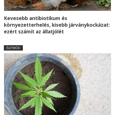
Kevesebb antibiotikum és
környezetterhelés, kisebb járványkockázat:
ezért számít az állatjólét
ÉLETMÓD