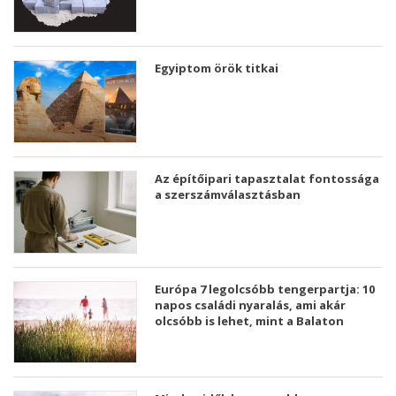
Egyiptom örök titkai
Az építőipari tapasztalat fontossága
a szerszámválasztásban
Európa 7 legolcsóbb tengerpartja: 10
napos családi nyaralás, ami akár
olcsóbb is lehet, mint a Balaton