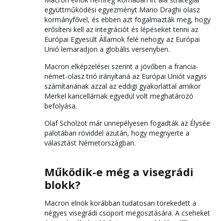
együttműködési egyezményt Mario Draghi olasz
kormányfővel, és ebben azt fogalmazták meg, hogy
erősíteni kell az integrációt és lépéseket tenni az
Európai Egyesült Államok felé nehogy az Európai
Unió lemaradjon a globális versenyben.
Macron elképzelései szerint a jövőben a francia-
német-olasz trió irányítaná az Európai Uniót vagyis
számítanának azzal az eddigi gyakorlattal amikor
Merkel kancellárnak egyedül volt meghatározó
befolyása.
Olaf Scholzot már ünnepélyesen fogadták az Élysée
palotában röviddel azután, hogy megnyerte a
választást Németországban.
Működik-e még a visegrádi
blokk?
Macron elnök korábban tudatosan törekedett a
négyes visegrádi csoport megosztására. A cseheket