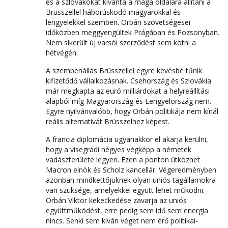
és a szlovákokat kívánta a maga oldalára állítani a
Brüsszellel háborúskodó magyarokkal és
lengyelekkel szemben. Orbán szövetségesei
időközben meggyengültek Prágában és Pozsonyban.
Nem sikerült új varsói szerződést sem kötni a
hétvégén.
A szembenállás Brüsszellel egyre kevésbé tűnik
kifizetődő vállalkozásnak. Csehország és Szlovákia
már megkapta az euró milliárdokat a helyreállítási
alapból míg Magyarország és Lengyelország nem.
Egyre nyilvánvalóbb, hogy Orbán politikája nem kínál
reális alternatívát Brüsszelhez képest.
A francia diplomácia ugyanakkor el akarja kerülni,
hogy a visegrádi négyes végképp a németek
vadászterülete legyen. Ezen a ponton ütközhet
Macron elnök és Scholz kancellár. Végeredményben
azonban mindkettőjüknek olyan uniós tagállamokra
van szüksége, amelyekkel együtt lehet működni.
Orbán Viktor kekeckedése zavarja az uniós
együttműködést, erre pedig sem idő sem energia
nincs. Senki sem kíván véget nem érő politikai-