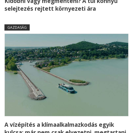
Kidobni vagy megmenteni? A túl könnyű
selejtezés rejtett környezeti ára
GAZDASÁG
A vízépítés a klímaalkalmazkodás egyik
kulcsa: már nem csak elvezetni, megtartani