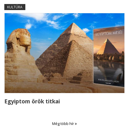
KULTÚRA
Egyiptom örök titkai
Még több hír