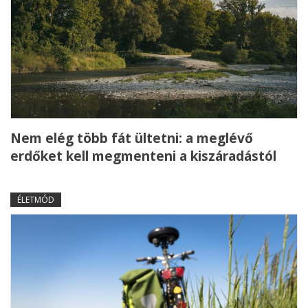
Nem elég több fát ültetni: a meglévő
erdőket kell megmenteni a kiszáradástól
ÉLETMÓD