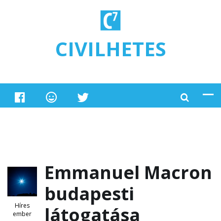
Ugrás a tartalomra
CIVILHETES
Emmanuel Macron
budapesti
Híres
látogatása
ember