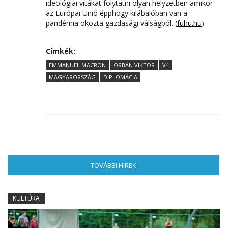
ideológiai vitákat folytatni olyan helyzetben amikor
az Európai Unió épphogy kilábalóban van a
pandémia okozta gazdasági válságból. (
fuhu.hu
)
Címkék:
EMMANUEL MACRON
ORBÁN VIKTOR
V4
MAGYARORSZÁG
DIPLOMÁCIA
TOVÁBBI HÍREK
(AKTÍV FÜL)
KULTÚRA