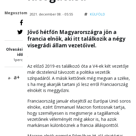
Megosztom
2021. december 08. - 05:55
KÜLFÖLD
Jövő hétfőn Magyarországra jön a
francia elnök, aki itt találkozik a négy
visegrádi állam vezetőivel.
Olvasási
idő
1perc
Az előző 2019-es találkozó óta a V4-ek két vezetője
már dicstelenül távozott a politika vezetők
a+
a-
színpadáról. A másik kettőnek még megvan a széke,
s ha meg akarják tartani jó lesz erről Franciaország
elnökét is meggyőzni.
Franciaország január elsejétől az Európai Unió soros
elnöke, ezért Emmanuel Macron fontosnak tartja,
hogy személyesen is megismerje a tagállamok
vezetőinek véleményét még akkor is, ha azok
markánsan különböznek a francia állásponttól.
Macron elnök nemrég Rómában írt alá stratégiai