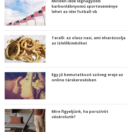
Minden idők legnagyobb
karbonlábnyomú sporteseménye
lehet az idei futball-vb
Taralli: az olasz nasi, ami elvarázsolja
az ízlelőbimbókat
Egy jó bemutatkozó szöveg ereje az
online társkeresésben
Mire figyeljünk, ha porszívót
vásárolunk?