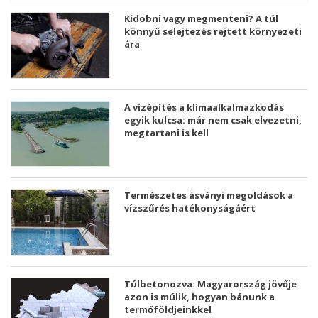
Kidobni vagy megmenteni? A túl
könnyű selejtezés rejtett környezeti
ára
A vízépítés a klímaalkalmazkodás
egyik kulcsa: már nem csak elvezetni,
megtartani is kell
Természetes ásványi megoldások a
vízszűrés hatékonyságáért
Túlbetonozva: Magyarország jövője
azon is múlik, hogyan bánunk a
termőföldjeinkkel