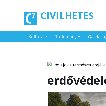
Ugrás a tartalomra
CIVILHETES
Kultúra
Tudomány
Gazdasá
erdővéde