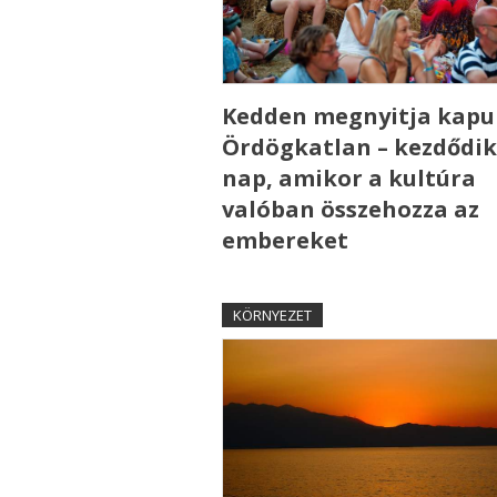
Kedden megnyitja kapui
Ördögkatlan – kezdődik
nap, amikor a kultúra
valóban összehozza az
embereket
KÖRNYEZET