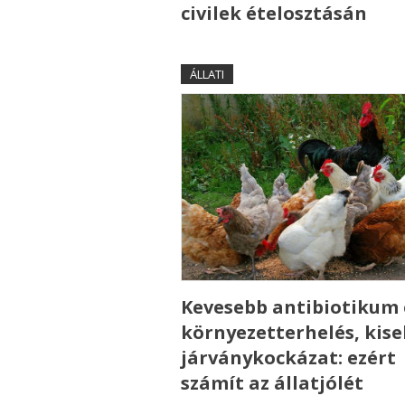
civilek ételosztásán
ÁLLATI
Kevesebb antibiotikum 
környezetterhelés, kis
járványkockázat: ezért
számít az állatjólét