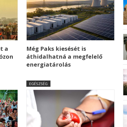
t a
Még Paks kiesését is
 ózon
áthidalhatná a megfelelő
energiatárolás
EGÉSZSÉG