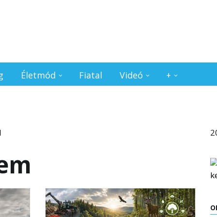
g
Életmód
Fiatal
Videó
+
2
lem
O