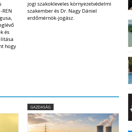
s
jogi szakokleveles környezetvédelmi
N-REN
szakember és Dr. Nagy Dániel
gusa,
erdőmérnök-jogász.
eglévő
k és
lítása
nt hogy
GAZDASÁG