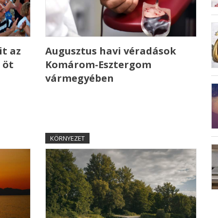
t az
Augusztus havi véradások
 öt
Komárom-Esztergom
vármegyében
KÖRNYEZET