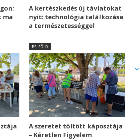
gon:
A kertészkedés új távlatokat
k ma
nyit: technológia találkozása
a természetességgel
BELFÖLD
sztája
A szeretet töltött káposztája
i
– Kéretlen Figyelem