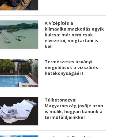
A vízépítés a
klímaalkalmazkodás egyik
kulcsa: már nem csak
elvezetni, megtartani is
kell
Természetes ásványi
megoldások a vízszűrés
hatékonyságáért
Túlbetonozva:
Magyarország jövője azon
is múlik, hogyan bánunk a
termőföldjeinkkel