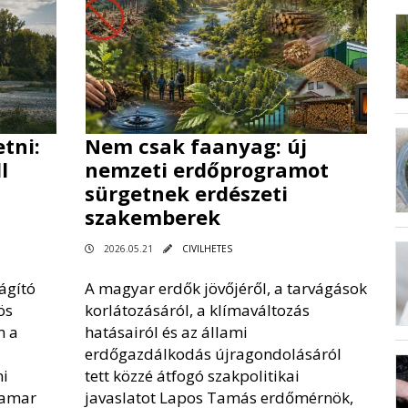
tni:
Nem csak faanyag: új
l
nemzeti erdőprogramot
sürgetnek erdészeti
szakemberek
2026.05.21
CIVILHETES
ágító
A magyar erdők jövőjéről, a tarvágások
ös
korlátozásáról, a klímaváltozás
m a
hatásairól és az állami
erdőgazdálkodás újragondolásáról
ni
tett közzé átfogó szakpolitikai
hamar
javaslatot Lapos Tamás erdőmérnök,