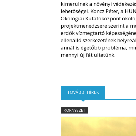
kimerülnek a növényi védekezé
lehetőségei. Koncz Péter, a HU
Ökológiai Kutatóközpont ökoló
projektmenedzsere szerint a m
erdők vízmegtartó képességéne
ellenálló szerkezetének helyreál
annál is égetőbb probléma, mi
mennyi új fát ültetünk.
TOVÁBBI HÍREK
(AKTÍV FÜL)
KÖRNYEZET