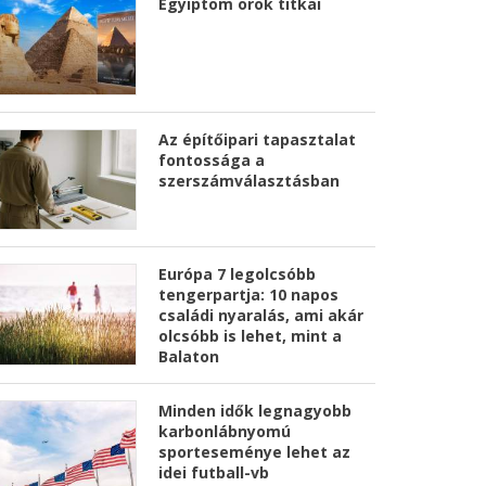
Egyiptom örök titkai
Az építőipari tapasztalat
fontossága a
szerszámválasztásban
Európa 7 legolcsóbb
tengerpartja: 10 napos
családi nyaralás, ami akár
olcsóbb is lehet, mint a
Balaton
Minden idők legnagyobb
karbonlábnyomú
sporteseménye lehet az
idei futball-vb