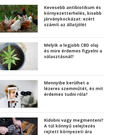
Kevesebb antibiotikum és
környezetterhelés, kisebb
járványkockázat: ezért
számít az állatjólét
Melyik a legjobb CBD olaj
és mire érdemes figyelni a
választásnál?
Mennyibe kerülhet a
lézeres szemműtét, és mit
érdemes tudni róla?
Kidobni vagy megmenteni?
A túl könnyű selejtezés
rejtett környezeti ára