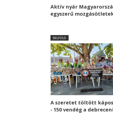
Aktív nyár Magyarorszá
egyszerű mozgásötlete
BELFÖLD
A szeretet töltött kápo
- 150 vendég a debrecen