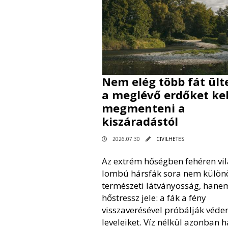
Nem elég több fát ülte
a meglévő erdőket kel
megmenteni a
kiszáradástól
2026.07.30
CIVILHETES
Az extrém hőségben fehéren vil
lombú hársfák sora nem külön
természeti látványosság, hane
hőstressz jele: a fák a fény
visszaverésével próbálják véde
leveleiket. Víz nélkül azonban 