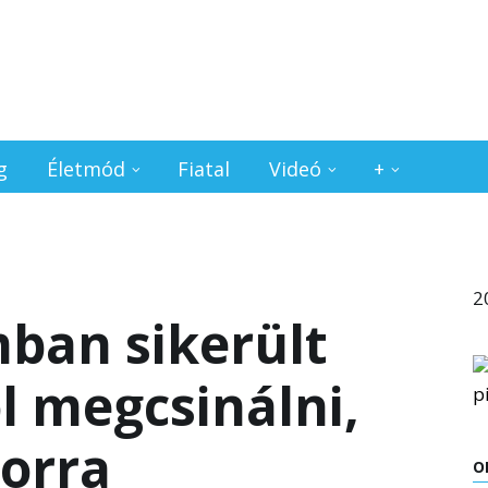
g
Életmód
Fiatal
Videó
+
2
ban sikerült
l megcsinálni,
orra
O