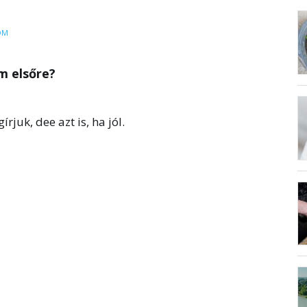
OM
m elsőre?
rjuk, dee azt is, ha jól.