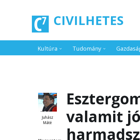
Ugrás a tartalomra
CIVILHETES
Kultúra
Tudomány
Gazdasá
Esztergom
valamit jó
Juhász
Máté
harmadsz