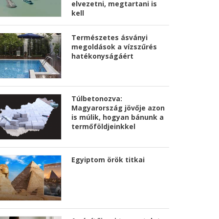
elvezetni, megtartani is
kell
Természetes ásványi
megoldások a vízszűrés
hatékonyságáért
Túlbetonozva:
Magyarország jövője azon
is múlik, hogyan bánunk a
termőföldjeinkkel
Egyiptom örök titkai