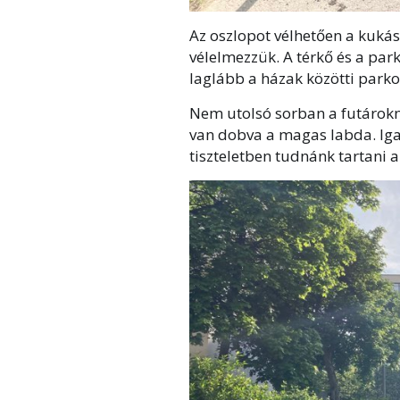
Az oszlopot vélhetően a kukása
vélelmezzük. A térkő és a par
laglább a házak közötti parko
Nem utolsó sorban a futárokn
van dobva a magas labda. Iga
tiszteletben tudnánk tartani a