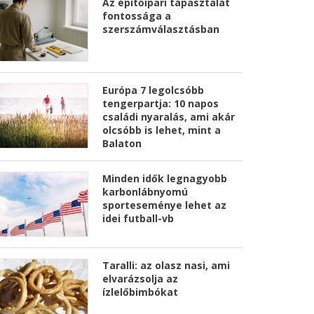
Az építőipari tapasztalat
fontossága a
szerszámválasztásban
Európa 7 legolcsóbb
tengerpartja: 10 napos
családi nyaralás, ami akár
olcsóbb is lehet, mint a
Balaton
Minden idők legnagyobb
karbonlábnyomú
sporteseménye lehet az
idei futball-vb
Taralli: az olasz nasi, ami
elvarázsolja az
ízlelőbimbókat