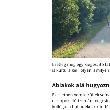
Esetleg még egy kiegészítő táb
is kultúra kell, olyan, amilyen
Ablakok alá hugyozn
Ez esetben nem kerültek voln
oszlopok előtt simán megcsin
kollégái a hulladékot ürítetté