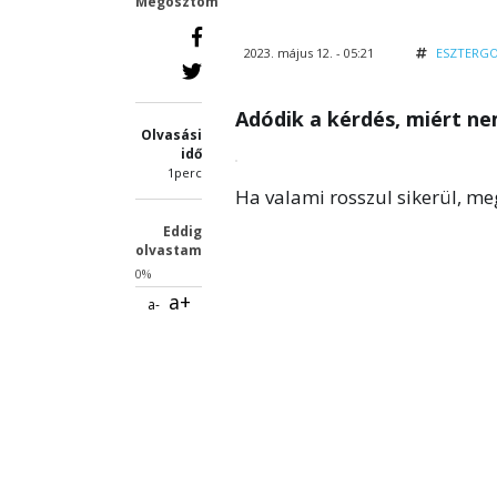
Megosztom
2023. május 12. - 05:21
ESZTERG
Adódik a kérdés, miért ne
Olvasási
idő
1perc
Ha valami rosszul sikerül, megí
Eddig
olvastam
0%
a+
a-