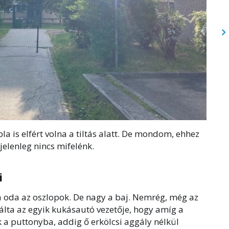
la is elfért volna a tiltás alatt. De mondom, ehhez
 jelenleg nincs mifelénk.
i
a oda az oszlopok. De nagy a baj. Nemrég, még az
álta az egyik kukásautó vezetője, hogy amíg a
k a puttonyba, addig ő erkölcsi aggály nélkül