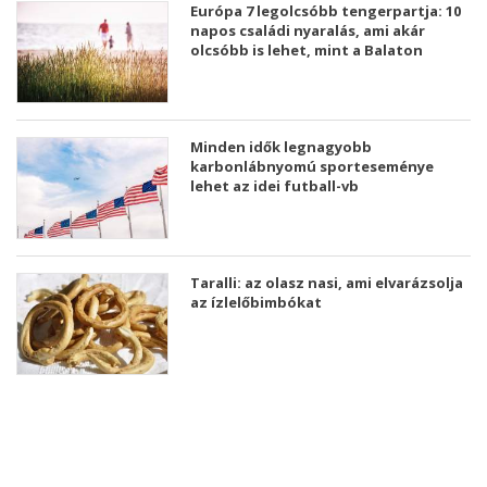
Európa 7 legolcsóbb tengerpartja: 10
napos családi nyaralás, ami akár
olcsóbb is lehet, mint a Balaton
Minden idők legnagyobb
karbonlábnyomú sporteseménye
lehet az idei futball-vb
Taralli: az olasz nasi, ami elvarázsolja
az ízlelőbimbókat