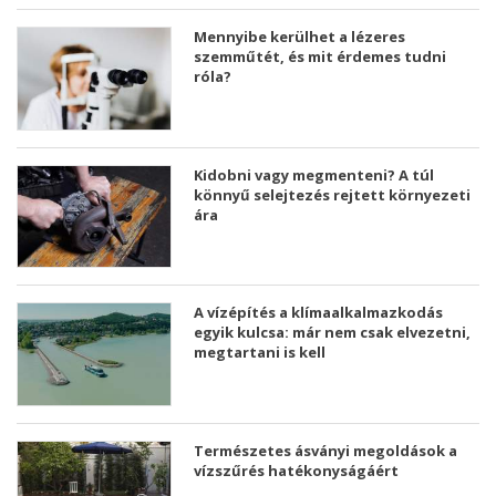
Mennyibe kerülhet a lézeres
szemműtét, és mit érdemes tudni
róla?
Kidobni vagy megmenteni? A túl
könnyű selejtezés rejtett környezeti
ára
A vízépítés a klímaalkalmazkodás
egyik kulcsa: már nem csak elvezetni,
megtartani is kell
Természetes ásványi megoldások a
vízszűrés hatékonyságáért