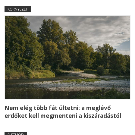
KÖRNYEZET
Nem elég több fát ültetni: a meglévő
erdőket kell megmenteni a kiszáradástól
ÉLETMÓD