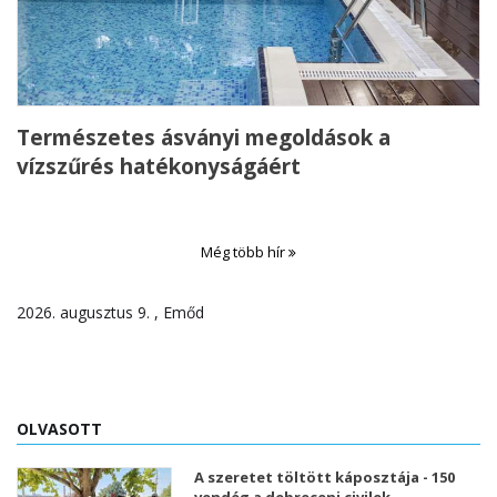
Természetes ásványi megoldások a
vízszűrés hatékonyságáért
Még több hír
2026. augusztus 9. , Emőd
OLVASOTT
A szeretet töltött káposztája - 150
vendég a debreceni civilek