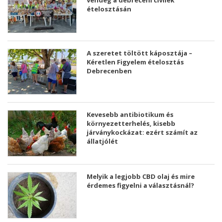
ételosztásán
A szeretet töltött káposztája –
Kéretlen Figyelem ételosztás
Debrecenben
Kevesebb antibiotikum és
környezetterhelés, kisebb
járványkockázat: ezért számít az
állatjólét
Melyik a legjobb CBD olaj és mire
érdemes figyelni a választásnál?