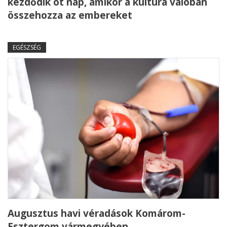
kezdődik öt nap, amikor a kultúra valóban
összehozza az embereket
EGÉSZSÉG
Augusztus havi véradások Komárom-
Esztergom vármegyében