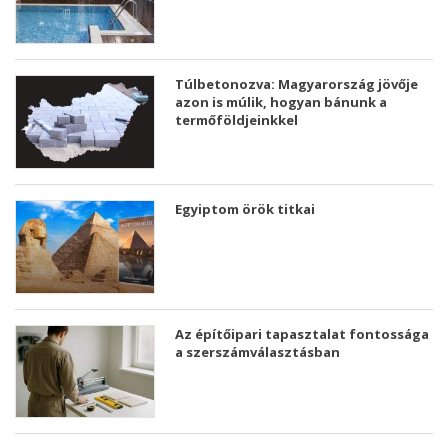
Túlbetonozva: Magyarország jövője
azon is múlik, hogyan bánunk a
termőföldjeinkkel
Egyiptom örök titkai
Az építőipari tapasztalat fontossága
a szerszámválasztásban