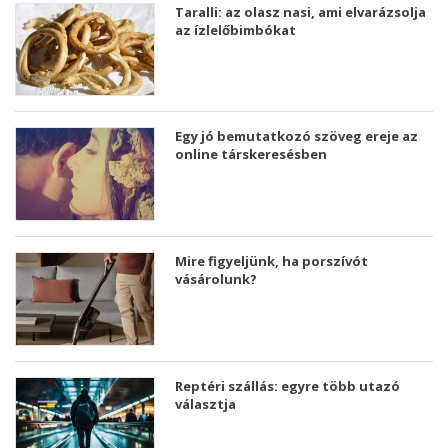
Taralli: az olasz nasi, ami elvarázsolja
az ízlelőbimbókat
Egy jó bemutatkozó szöveg ereje az
online társkeresésben
Mire figyeljünk, ha porszívót
vásárolunk?
Reptéri szállás: egyre több utazó
választja