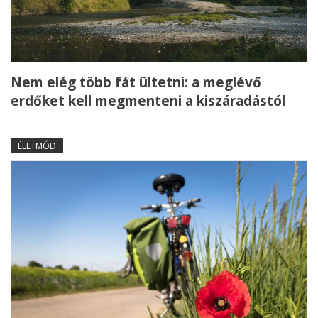
Nem elég több fát ültetni: a meglévő
erdőket kell megmenteni a kiszáradástól
ÉLETMÓD