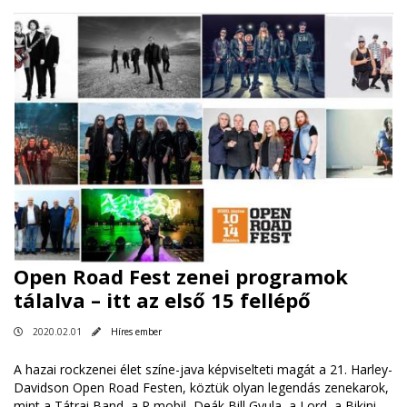
Open Road Fest zenei programok
tálalva – itt az első 15 fellépő
2020.02.01
Híres ember
A hazai rockzenei élet színe-java képviselteti magát a 21. Harley-
Davidson Open Road Festen, köztük olyan legendás zenekarok,
mint a Tátrai Band, a P mobil, Deák Bill Gyula, a Lord, a Bikini,