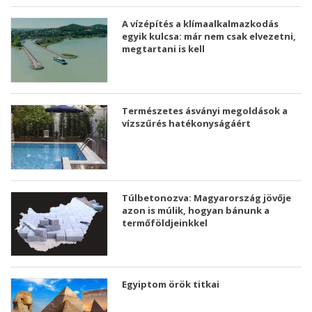
A vízépítés a klímaalkalmazkodás
egyik kulcsa: már nem csak elvezetni,
megtartani is kell
Természetes ásványi megoldások a
vízszűrés hatékonyságáért
Túlbetonozva: Magyarország jövője
azon is múlik, hogyan bánunk a
termőföldjeinkkel
Egyiptom örök titkai