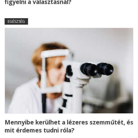
figyelni a választásnál?
EGÉSZSÉG
Mennyibe kerülhet a lézeres szemműtét, és
mit érdemes tudni róla?