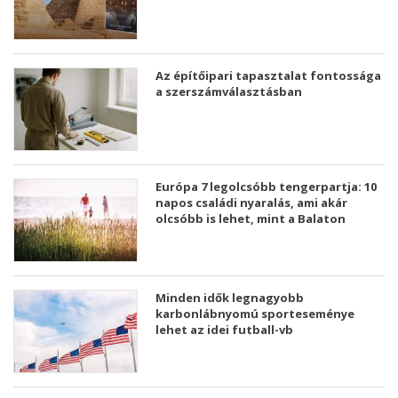
Az építőipari tapasztalat fontossága
a szerszámválasztásban
Európa 7 legolcsóbb tengerpartja: 10
napos családi nyaralás, ami akár
olcsóbb is lehet, mint a Balaton
Minden idők legnagyobb
karbonlábnyomú sporteseménye
lehet az idei futball-vb