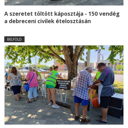
A szeretet töltött káposztája - 150 vendég
a debreceni civilek ételosztásán
BELFÖLD