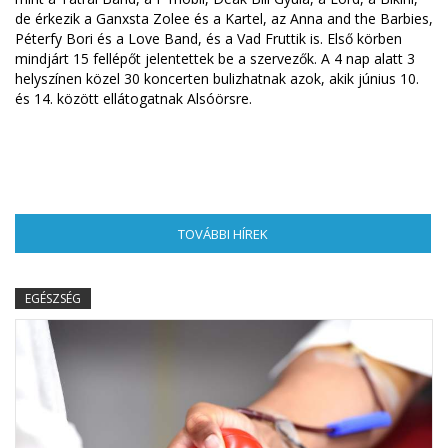
de érkezik a Ganxsta Zolee és a Kartel, az Anna and the Barbies,
Péterfy Bori és a Love Band, és a Vad Fruttik is. Első körben
mindjárt 15 fellépőt jelentettek be a szervezők. A 4 nap alatt 3
helyszínen közel 30 koncerten bulizhatnak azok, akik június 10.
és 14. között ellátogatnak Alsóörsre.
TOVÁBBI HÍREK
(AKTÍV FÜL)
EGÉSZSÉG