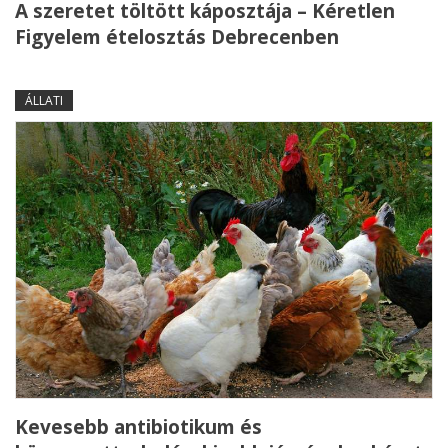
A szeretet töltött káposztája – Kéretlen
Figyelem ételosztás Debrecenben
ÁLLATI
Kevesebb antibiotikum és