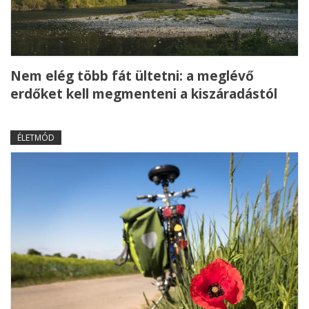
Nem elég több fát ültetni: a meglévő
erdőket kell megmenteni a kiszáradástól
ÉLETMÓD