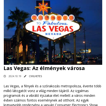
Las Vegas: Az élmények városa
2024.10.19
CIVILHETES
Las Vegas, a fények és a szórakozás metropolisza, évente több
millió látogatót vonz a világ minden tájáról. Az izgalmas
programok és a vibráló éjszakai élet mellett a város minden
évben számos fontos eseménynek ad otthont. Az egyik
legnagyobb rendezvény a januári Consumer Electronics Show