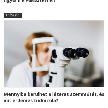
figyelni a választásnál?
EGÉSZSÉG
Mennyibe kerülhet a lézeres szemműtét, és
mit érdemes tudni róla?