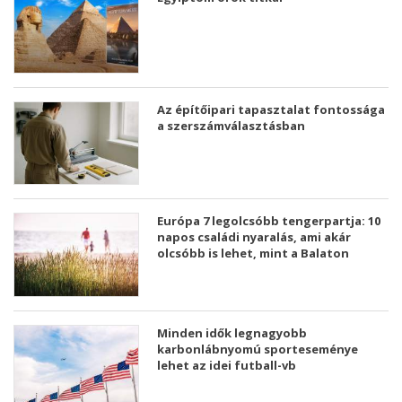
Az építőipari tapasztalat fontossága
a szerszámválasztásban
Európa 7 legolcsóbb tengerpartja: 10
napos családi nyaralás, ami akár
olcsóbb is lehet, mint a Balaton
Minden idők legnagyobb
karbonlábnyomú sporteseménye
lehet az idei futball-vb