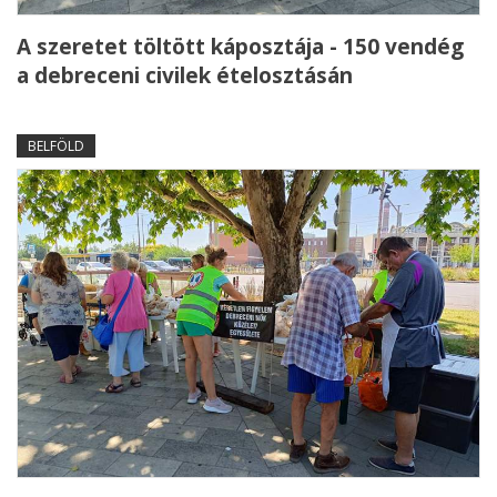
A szeretet töltött káposztája - 150 vendég
a debreceni civilek ételosztásán
BELFÖLD