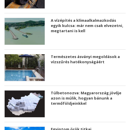
A vízépítés a klímaalkalmazkodás
egyik kulcsa: már nem csak elvezetni,
megtartani is kell
Természetes ásványi megoldások a
vízszűrés hatékonyságáért
Túlbetonozva: Magyarország jövője
azon is múlik, hogyan bánunk a
termőföldjeinkkel
Egyiptom örök titkai