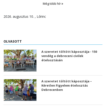
Még több hír
2026. augusztus 10. , Lőrinc
OLVASOTT
A szeretet töltött káposztája - 150
vendég a debreceni civilek
ételosztásán
A szeretet töltött káposztája –
Kéretlen Figyelem ételosztás
Debrecenben