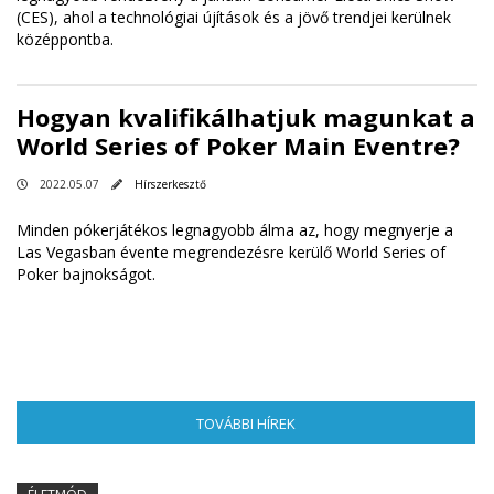
(CES), ahol a technológiai újítások és a jövő trendjei kerülnek
középpontba.
Hogyan kvalifikálhatjuk magunkat a
World Series of Poker Main Eventre?
2022.05.07
Hírszerkesztő
Minden pókerjátékos legnagyobb álma az, hogy megnyerje a
Las Vegasban évente megrendezésre kerülő World Series of
Poker bajnokságot.
TOVÁBBI HÍREK
(AKTÍV FÜL)