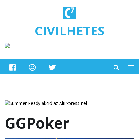
Ugrás a tartalomra
CIVILHETES
GGPoker