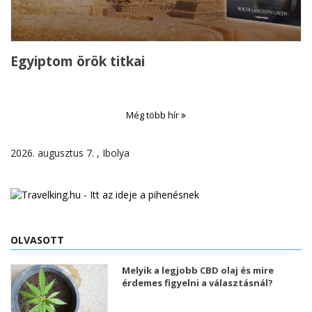
Egyiptom örök titkai
Még több hír
2026. augusztus 7. , Ibolya
OLVASOTT
Melyik a legjobb CBD olaj és mire
érdemes figyelni a választásnál?