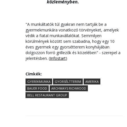
közleményben.
"A munkáltatók túl gyakran nem tartják be a
gyermekmunkára vonatkozó törvényeket, amelyek
védik a fiatal munkavállalókat. Semmilyen
körülmények között sem szabadna, hogy egy 10
éves gyermek egy gyorsétterem konyhájában
dolgozzon forró grillezők és közelében" - szerepel a
jelentésben. (
Infostart
)
Címkék:
GYEREKMUNKA
GYORSÉLTTEREM
AMERIKA
BAUER FOOD
ARCHWAYS RICHWOOD
BELL RESTAURANT GROUP