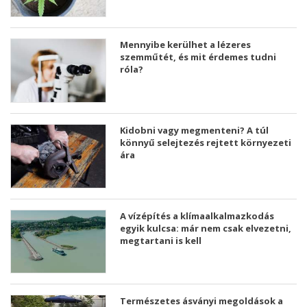
Mennyibe kerülhet a lézeres
szemműtét, és mit érdemes tudni
róla?
Kidobni vagy megmenteni? A túl
könnyű selejtezés rejtett környezeti
ára
A vízépítés a klímaalkalmazkodás
egyik kulcsa: már nem csak elvezetni,
megtartani is kell
Természetes ásványi megoldások a