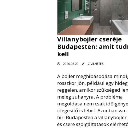
Villanybojler cseréje
Budapesten: amit tu
kell
2026.06.29
CIVILHETES
A bojler meghibásodása mindi
rosszkor jön, például egy hideg 
reggelen, amikor szükséged le
meleg zuhanyra. A probléma
megoldása nem csak időigénye
idegesítő is lehet. Azonban van 
hír: Budapesten a villanybojler 
és csere szolgáltatások elérhet