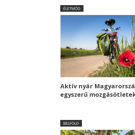
ÉLETMÓD
Aktív nyár Magyarorszá
egyszerű mozgásötlete
BELFÖLD