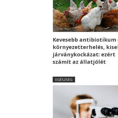
Kevesebb antibiotikum 
környezetterhelés, kis
járványkockázat: ezért
számít az állatjólét
EGÉSZSÉG