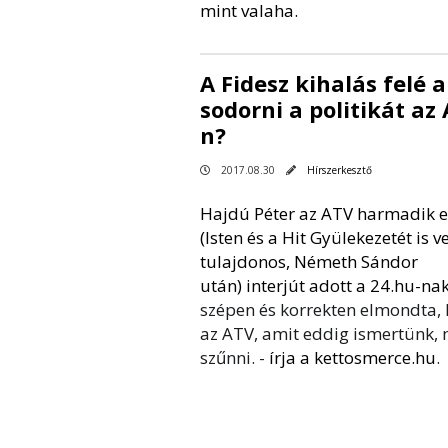
mint valaha.
A Fidesz kihalás felé 
sodorni a politikát az
n?
2017.08.30
Hírszerkesztő
Hajdú Péter az ATV harmadik 
(Isten és a Hit Gyülekezetét is v
tulajdonos, Németh Sándor
után)
interjút adott a 24.hu-na
szépen és korrekten elmondta, 
az ATV, amit eddig ismertünk,
szűnni. -
írja a kettosmerce.hu
.