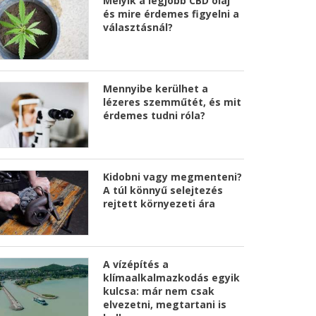
Melyik a legjobb CBD olaj
és mire érdemes figyelni a
választásnál?
Mennyibe kerülhet a
lézeres szemműtét, és mit
érdemes tudni róla?
Kidobni vagy megmenteni?
A túl könnyű selejtezés
rejtett környezeti ára
A vízépítés a
klímaalkalmazkodás egyik
kulcsa: már nem csak
elvezetni, megtartani is