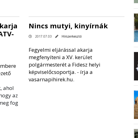
akarja
Nincs mutyi, kinyírnák
 ATV-
2017.07.03
Hírszerkesztő
Fegyelmi eljárással akarja
megfenyíteni a XV. kerület
polgármesterét a Fidesz helyi
embere
képviselőcsoportja. -
írja a
ezető
vasarnapihirek.hu
.
k
, ahol
hogy az
 meg fog