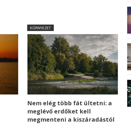
KÖRNYEZET
Nem elég több fát ültetni: a
meglévő erdőket kell
megmenteni a kiszáradástól