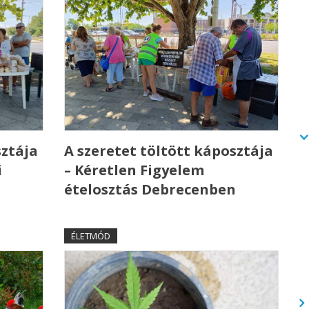
sztája
A szeretet töltött káposztája
i
– Kéretlen Figyelem
ételosztás Debrecenben
ÉLETMÓD