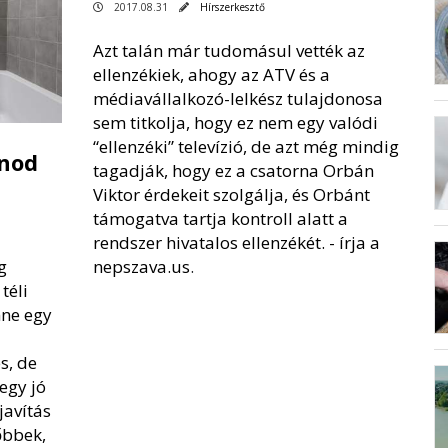
2017.08.31
Hírszerkesztő
Azt talán már tudomásul vették az
ellenzékiek, ahogy az ATV és a
médiavállalkozó-lelkész tulajdonosa
sem titkolja, hogy ez nem egy valódi
“ellenzéki” televízió, de azt még mindig
dnod
tagadják, hogy ez a csatorna Orbán
Viktor érdekeit szolgálja, és Orbánt
támogatva tartja kontroll alatt a
rendszer hivatalos ellenzékét. -
írja a
g
nepszava.us
.
téli
nne egy
s, de
egy jó
javítás
őbbek,