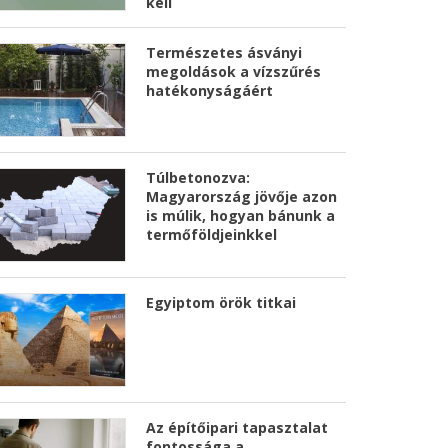
kell
Természetes ásványi
megoldások a vízszűrés
hatékonyságáért
Túlbetonozva:
Magyarország jövője azon
is múlik, hogyan bánunk a
termőföldjeinkkel
Egyiptom örök titkai
Az építőipari tapasztalat
fontossága a