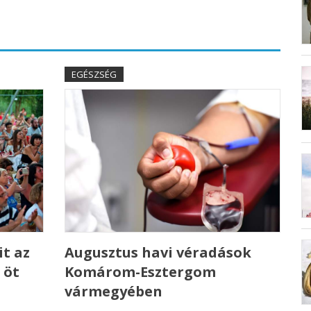
EGÉSZSÉG
t az
Augusztus havi véradások
 öt
Komárom-Esztergom
vármegyében