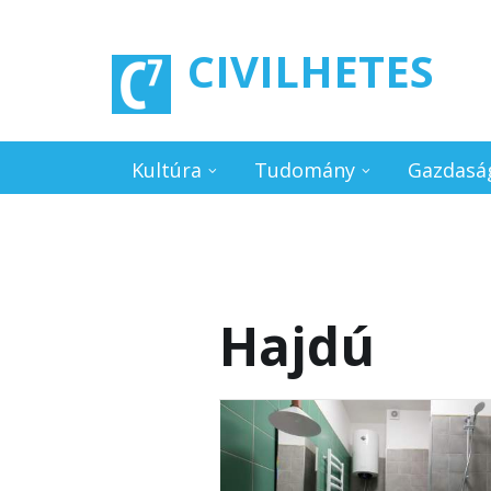
Ugrás a tartalomra
CIVILHETES
Kultúra
Tudomány
Gazdasá
Hajdú