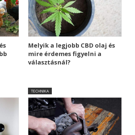
és
Melyik a legjobb CBD olaj és
ebb
mire érdemes figyelni a
választásnál?
TECHNIKA