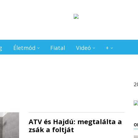
g
Életmód
Fiatal
Videó
+
2
ATV és Hajdú: megtalálta a
O
zsák a foltját