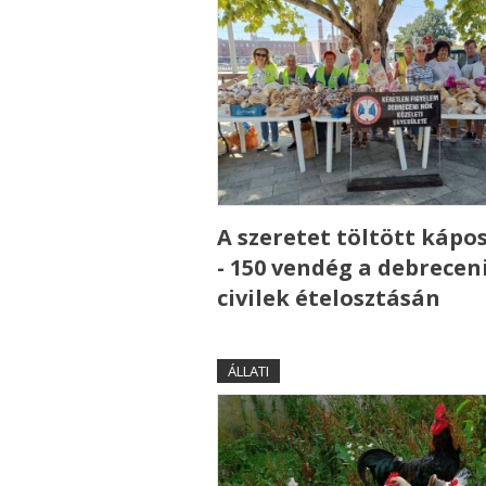
A szeretet töltött kápo
- 150 vendég a debrecen
civilek ételosztásán
ÁLLATI