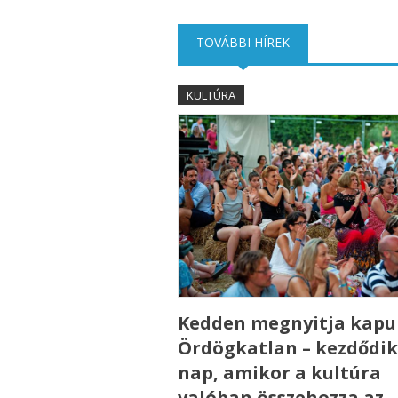
TOVÁBBI HÍREK
(AKTÍV FÜL)
KULTÚRA
Kedden megnyitja kapui
Ördögkatlan – kezdődik
nap, amikor a kultúra
valóban összehozza az