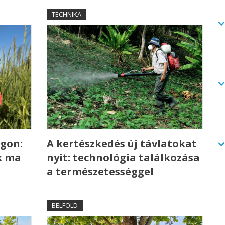
TECHNIKA
gon:
A kertészkedés új távlatokat
k ma
nyit: technológia találkozása
a természetességgel
BELFÖLD