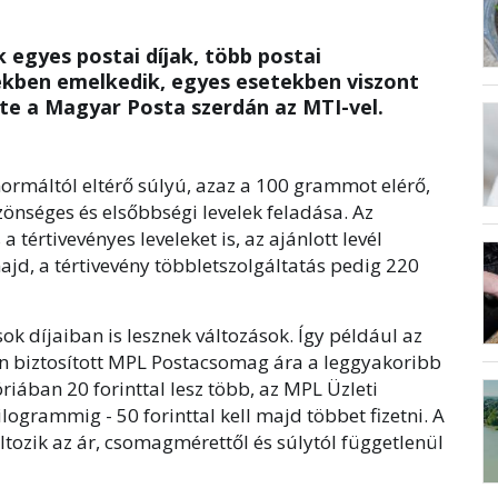
 egyes postai díjak, több postai
ékben emelkedik, egyes esetekben viszont
ölte a Magyar Posta szerdán az MTI-vel.
ormáltól eltérő súlyú, azaz a 100 grammot elérő,
önséges és elsőbbségi levelek feladása. Az
 a tértivevényes leveleket is, az ajánlott levél
ajd, a tértivevény többletszolgáltatás pedig 220
ok díjaiban is lesznek változások. Így például az
n biztosított MPL Postacsomag ára a leggyakoribb
riában 20 forinttal lesz több, az MPL Üzleti
logrammig - 50 forinttal kell majd többet fizetni. A
zik az ár, csomagmérettől és súlytól függetlenül
.