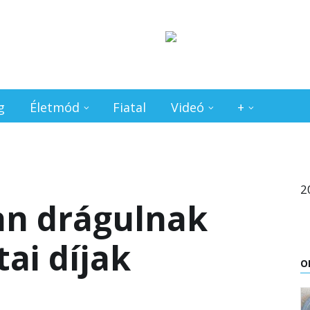
g
Életmód
Fiatal
Videó
+
2
n drágulnak
tai díjak
O