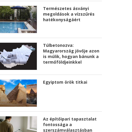
Természetes ásványi
megoldások a vízszűrés
hatékonyságáért
Túlbetonozva:
Magyarország jövője azon
is múlik, hogyan bánunk a
termőföldjeinkkel
Egyiptom örök titkai
Az építőipari tapasztalat
fontossága a
szerszámválasztásban