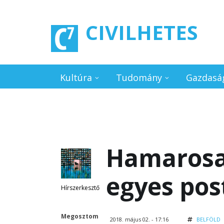
Ugrás a tartalomra
CIVILHETES
Kultúra
Tudomány
Gazdasá
Hamarosa
egyes pos
Hírszerkesztő
Megosztom
2018. május 02. - 17:16
BELFÖLD