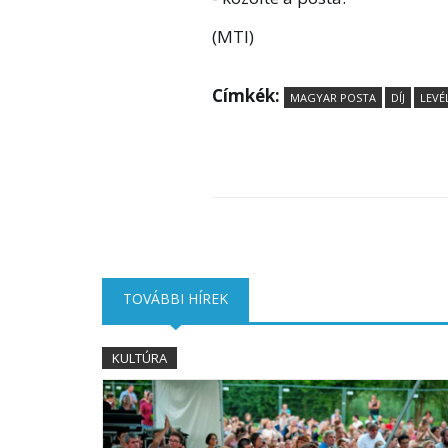
(MTI)
Címkék:
MAGYAR POSTA
DÍJ
LEVÉ
TOVÁBBI HÍREK
(AKTÍV FÜL)
KULTÚRA