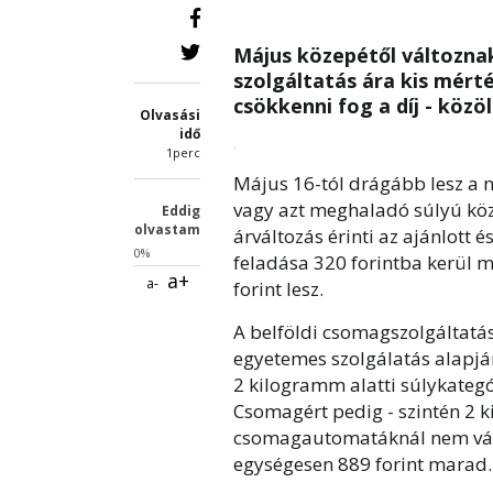
Május közepétől változnak
szolgáltatás ára kis mért
csökkenni fog a díj - köz
Olvasási
idő
1perc
Május 16-tól drágább lesz a n
vagy azt meghaladó súlyú köz
Eddig
olvastam
árváltozás érinti az ajánlott és
0%
feladása 320 forintba kerül m
a+
a-
forint lesz.
A belföldi csomagszolgáltatás
egyetemes szolgálatás alapjá
2 kilogramm alatti súlykategó
Csomagért pedig - szintén 2 ki
csomagautomatáknál nem válto
egységesen 889 forint marad