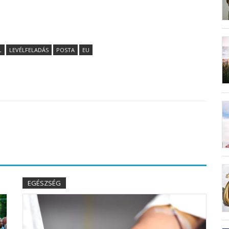
L
LEVÉLFELADÁS
POSTA
EU
EGÉSZSÉG