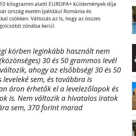
, 10 kilogramm alatti EUROPA+ küldemények díja
pár ország esetén (például Románia és
kal csökken. Változás az is, hogy az összes
egolcsóbb zónába kerül.
ági körben leginkább használt nem
 (közönséges) 30 és 50 grammos levél
változik, ahogy az elsőbbségi 30 és 50
leveleké sem, és továbbra is
an áron érhetők el a levelezőlapok és
k is. Nem változik a hivatalos iratok
 ára sem, 370 forint marad