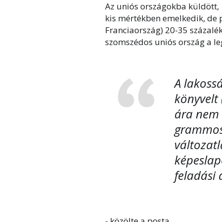
Az uniós országokba küldött
kis mértékben emelkedik, de 
Franciaország) 20-35 százalék
szomszédos uniós ország a l
A lakoss
könyvelt
ára nem 
grammos 
változatl
képeslapo
feladási
- közölte a posta.