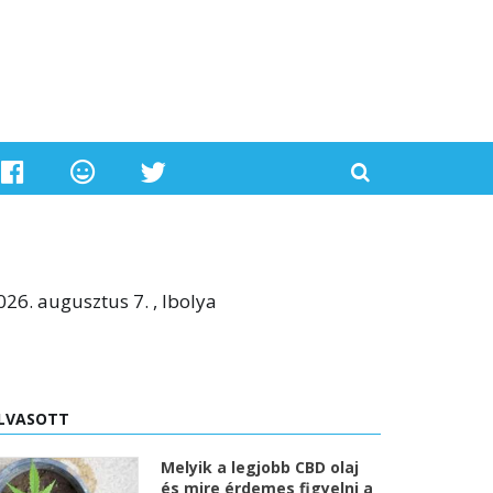
026. augusztus 7. , Ibolya
LVASOTT
Melyik a legjobb CBD olaj
és mire érdemes figyelni a