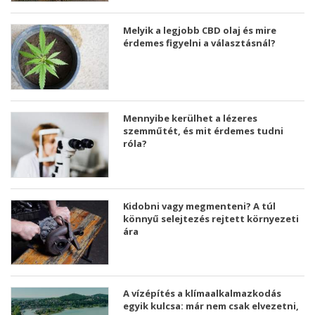
Melyik a legjobb CBD olaj és mire
érdemes figyelni a választásnál?
Mennyibe kerülhet a lézeres
szemműtét, és mit érdemes tudni
róla?
Kidobni vagy megmenteni? A túl
könnyű selejtezés rejtett környezeti
ára
A vízépítés a klímaalkalmazkodás
egyik kulcsa: már nem csak elvezetni,