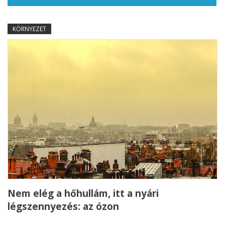
KÖRNYEZET
Nem elég a hőhullám, itt a nyári
légszennyezés: az ózon