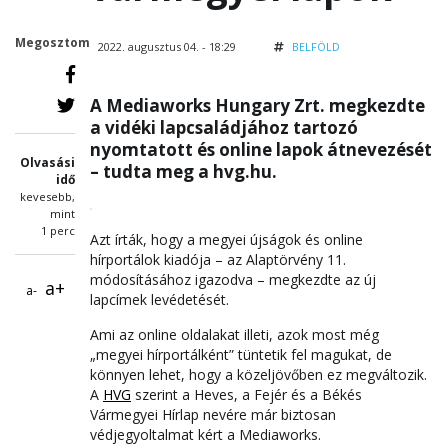
Megosztom
2022. augusztus 04. - 18:29
BELFÖLD
A Mediaworks Hungary Zrt. megkezdte
a vidéki lapcsaládjához tartozó
nyomtatott és online lapok átnevezését
Olvasási
– tudta meg a hvg.hu.
idő
kevesebb,
mint
1 perc
Azt írták, hogy a megyei újságok és online
hírportálok kiadója – az Alaptörvény 11.
módosításához igazodva – megkezdte az új
a+
a-
lapcímek levédetését.
Ami az online oldalakat illeti, azok most még
„megyei hírportálként” tüntetik fel magukat, de
könnyen lehet, hogy a közeljövőben ez megváltozik.
A
HVG
szerint a Heves, a Fejér és a Békés
Vármegyei Hírlap nevére már biztosan
védjegyoltalmat kért a Mediaworks.