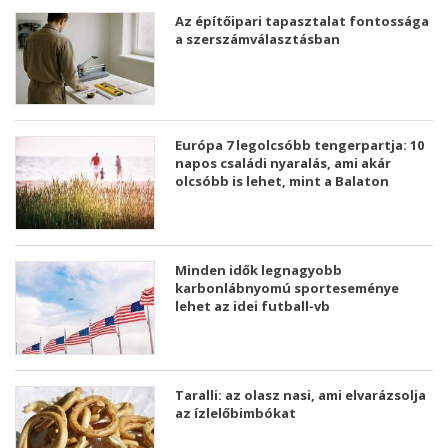
Az építőipari tapasztalat fontossága
a szerszámválasztásban
Európa 7 legolcsóbb tengerpartja: 10
napos családi nyaralás, ami akár
olcsóbb is lehet, mint a Balaton
Minden idők legnagyobb
karbonlábnyomú sporteseménye
lehet az idei futball-vb
Taralli: az olasz nasi, ami elvarázsolja
az ízlelőbimbókat