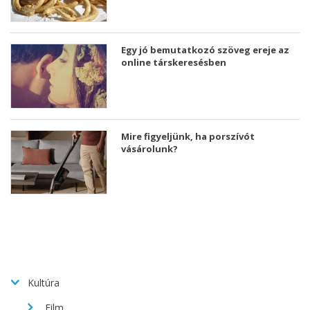
Egy jó bemutatkozó szöveg ereje az
online társkeresésben
Mire figyeljünk, ha porszívót
vásárolunk?
Kultúra
Film