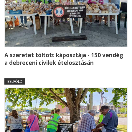
A szeretet töltött káposztája - 150 vendég
a debreceni civilek ételosztásán
BELFÖLD