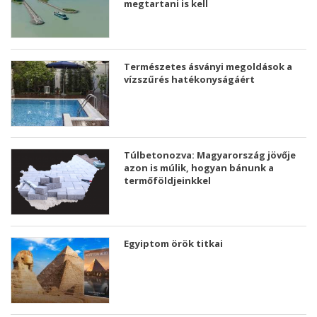
megtartani is kell
Természetes ásványi megoldások a
vízszűrés hatékonyságáért
Túlbetonozva: Magyarország jövője
azon is múlik, hogyan bánunk a
termőföldjeinkkel
Egyiptom örök titkai