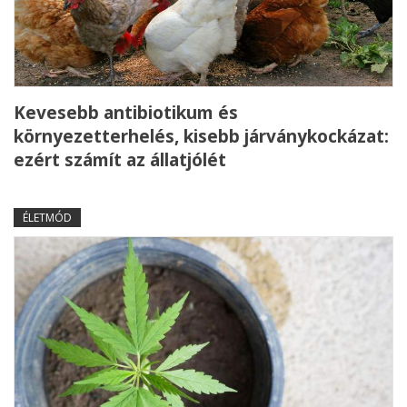
Kevesebb antibiotikum és
környezetterhelés, kisebb járványkockázat:
ezért számít az állatjólét
ÉLETMÓD