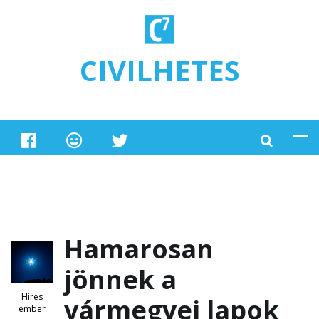
Ugrás a tartalomra
CIVILHETES
Hamarosan
jönnek a
Híres
vármegyei lapok
ember