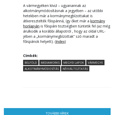
A vármegyéken kívül – ugyanannak az
alkotmánymódosításnak a jegyében – az utóbbi
hetekben már a kormánymegbízottakat is
átkeresztelték főispánná, így őket már a
kormány
honlapján
is főispáni tisztségben tüntetik fel (az még
árulkodik a korábbi állapotról , hogy az oldal URL-
jében a „kormánymegbízottak” szó maradt a
főispánok helyett). (
Index
)
Címkék:
BELFÖLD
MEDIAWORKS
MEGYEI LAPOK
VÁRMEGYE
ALKOTMÁNYMÓDOSÍTÁS
NÉVVÁLTOZTATÁS
TOVÁBBI HÍREK
(AKTÍV FÜL)