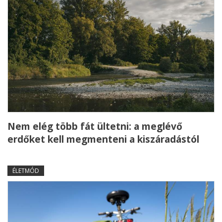
Nem elég több fát ültetni: a meglévő
erdőket kell megmenteni a kiszáradástól
ÉLETMÓD