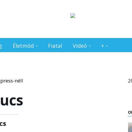
g
Életmód
Fiatal
Videó
+
2
ucs
O
cs