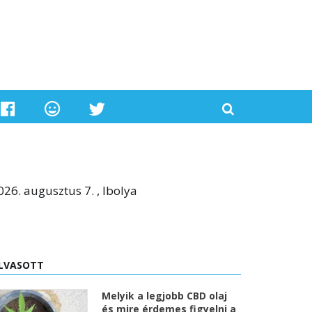
026. augusztus 7. , Ibolya
LVASOTT
Melyik a legjobb CBD olaj
és mire érdemes figyelni a