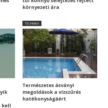
emes
túl könnyű selejtezés rejtett
környezeti ára
TECHNIKA
Természetes ásványi
yik
megoldások a vízszűrés
hatékonyságáért
 kell