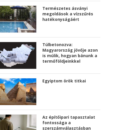
Természetes ásványi
megoldások a vízszűrés
hatékonyságáért
Túlbetonozva:
Magyarország jövője azon
is múlik, hogyan bánunk a
termőföldjeinkkel
Egyiptom örök titkai
Az építőipari tapasztalat
fontossága a
szerszámválasztásban