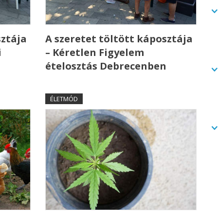
sztája
A szeretet töltött káposztája
i
– Kéretlen Figyelem
ételosztás Debrecenben
ÉLETMÓD