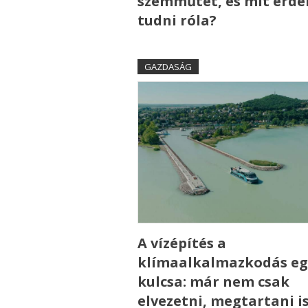
szemműtét, és mit érd
tudni róla?
GAZDASÁG
A vízépítés a
klímaalkalmazkodás eg
kulcsa: már nem csak
elvezetni, megtartani is