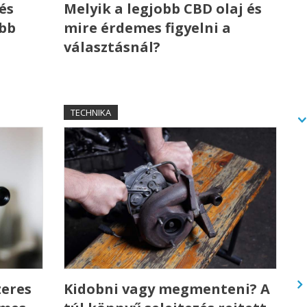
és
Melyik a legjobb CBD olaj és
ebb
mire érdemes figyelni a
választásnál?
TECHNIKA
zeres
Kidobni vagy megmenteni? A