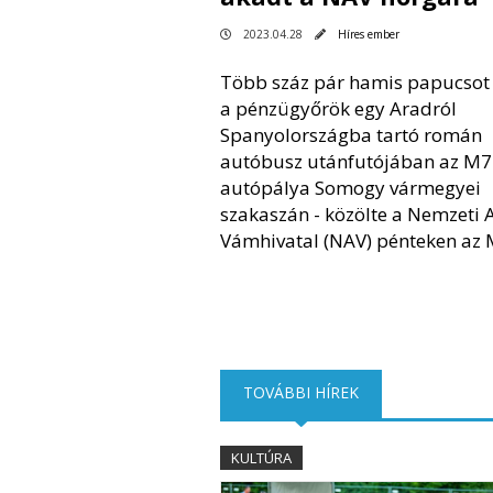
2023.04.28
Híres ember
Több száz pár hamis papucsot 
a pénzügyőrök egy Aradról
Spanyolországba tartó román
autóbusz utánfutójában az M7
autópálya Somogy vármegyei
szakaszán - közölte a Nemzeti 
Vámhivatal (NAV) pénteken az M
TOVÁBBI HÍREK
(AKTÍV FÜL)
KULTÚRA