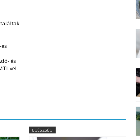
találtak
-es
Adó- és
TI-vel.
EGÉSZSÉG