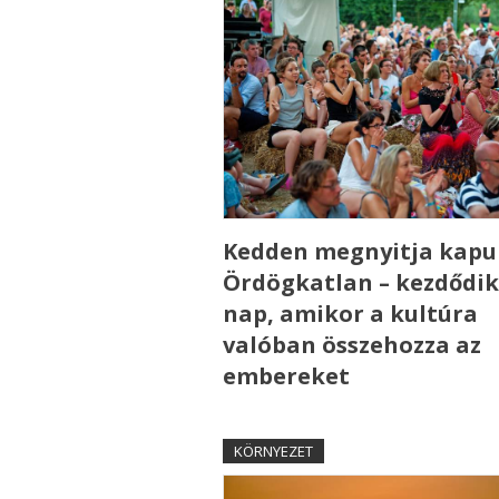
Kedden megnyitja kapui
Ördögkatlan – kezdődik
nap, amikor a kultúra
valóban összehozza az
embereket
KÖRNYEZET