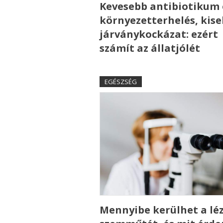
Kevesebb antibiotikum 
környezetterhelés, kis
járványkockázat: ezért
számít az állatjólét
EGÉSZSÉG
Mennyibe kerülhet a lé