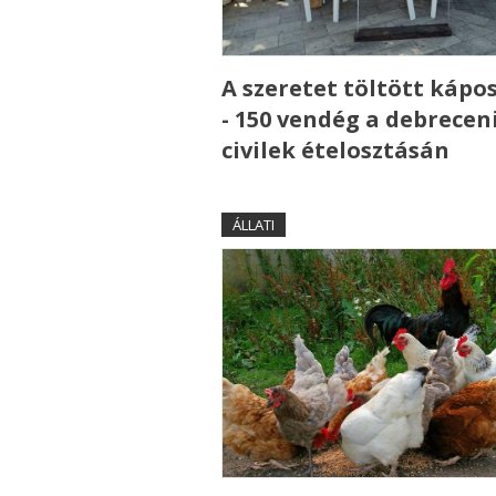
A szeretet töltött kápo
- 150 vendég a debrecen
civilek ételosztásán
ÁLLATI