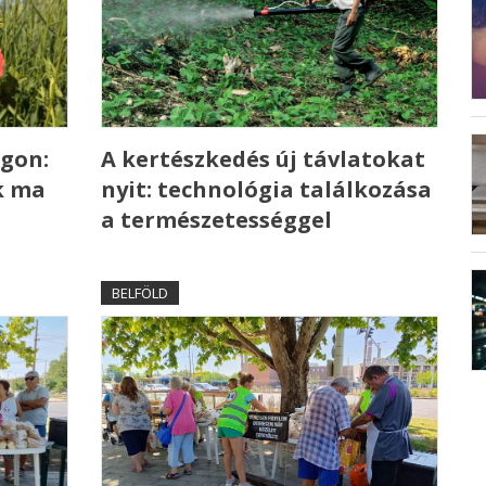
gon:
A kertészkedés új távlatokat
k ma
nyit: technológia találkozása
a természetességgel
BELFÖLD