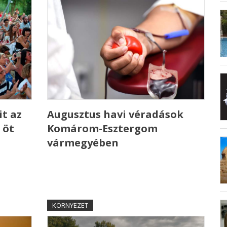
t az
Augusztus havi véradások
 öt
Komárom-Esztergom
vármegyében
KÖRNYEZET