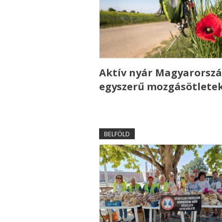
Aktív nyár Magyarorszá
egyszerű mozgásötlete
BELFÖLD