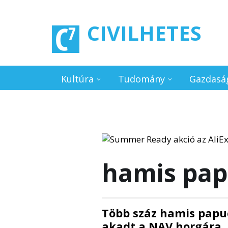
Ugrás a tartalomra
CIVILHETES
Kultúra
Tudomány
Gazdasá
hamis pap
Több száz hamis papu
akadt a NAV horgára