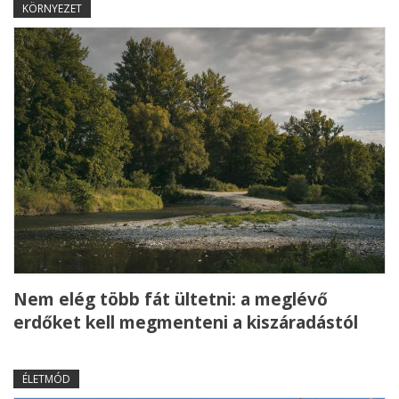
KÖRNYEZET
Nem elég több fát ültetni: a meglévő
erdőket kell megmenteni a kiszáradástól
ÉLETMÓD