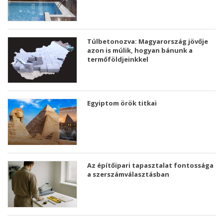
Túlbetonozva: Magyarország jövője
azon is múlik, hogyan bánunk a
termőföldjeinkkel
Egyiptom örök titkai
Az építőipari tapasztalat fontossága
a szerszámválasztásban