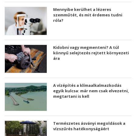
Mennyibe kerülhet a lézeres
szemműtét, és mit érdemes tudni
róla?
Kidobni vagy megmenteni? A túl
könnyű selejtezés rejtett környezeti
ára
A vízépítés a klímaalkalmazkodás
egyik kulcsa: már nem csak elvezetni,
megtartani is kell
Természetes ásványi megoldások a
vízszűrés hatékonyságáért