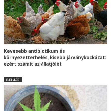
Kevesebb antibiotikum és
környezetterhelés, kisebb járványkockázat:
ezért számít az állatjólét
ÉLETMÓD