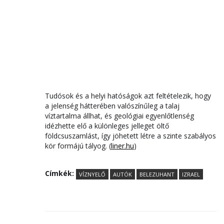
Tudósok és a helyi hatóságok azt feltételezik, hogy
a jelenség hátterében valószínűleg a talaj
víztartalma állhat, és geológiai egyenlőtlenség
idézhette elő a különleges jelleget öltő
földcsuszamlást, így jöhetett létre a szinte szabályos
kör formájú tályog. (
liner.hu
)
Címkék:
VÍZNYELŐ
AUTÓK
BELEZUHANT
IZRAEL