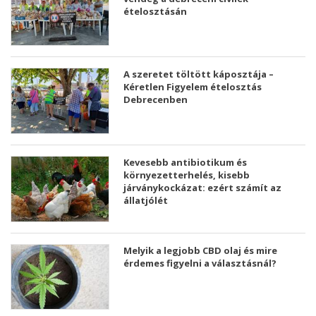
ételosztásán
A szeretet töltött káposztája –
Kéretlen Figyelem ételosztás
Debrecenben
Kevesebb antibiotikum és
környezetterhelés, kisebb
járványkockázat: ezért számít az
állatjólét
Melyik a legjobb CBD olaj és mire
érdemes figyelni a választásnál?