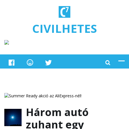
Ugrás a tartalomra
CIVILHETES
Három autó
zuhant egy