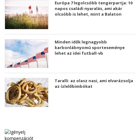
Európa 7 legolcsóbb tengerpartja: 10
napos családi nyaralás, ami akár
olcsóbb is lehet, mint a Balaton
Minden idők legnagyobb
karbonlábnyomú sporteseménye
lehet az idei futball-vb
Taralli: az olasz nasi, ami elvarázsolja
az ízlelőbimbókat