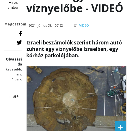
Híres
víznyelőbe - VIDEÓ
ember
Megosztom
2021. június 08. - 07:52
VIDEÓ
Izraeli beszámolók szerint három autó
zuhant egy víznyelőbe Izraelben, egy
kórház parkolójában.
Olvasási
idő
kevesebb,
mint
1 perc
a+
a-