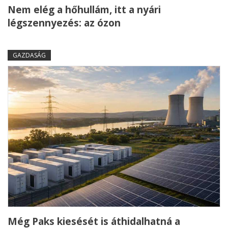
Nem elég a hőhullám, itt a nyári
légszennyezés: az ózon
GAZDASÁG
Még Paks kiesését is áthidalhatná a