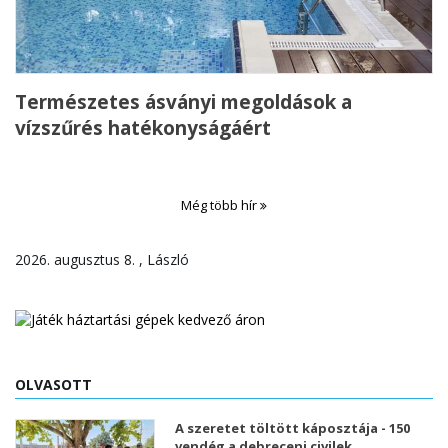
Természetes ásványi megoldások a
vízszűrés hatékonyságáért
Még több hír
2026. augusztus 8. , László
OLVASOTT
A szeretet töltött káposztája - 150
vendég a debreceni civilek