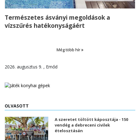
Természetes ásványi megoldások a
vízszűrés hatékonyságáért
Még több hír
2026. augusztus 9. , Emőd
OLVASOTT
A szeretet töltött káposztája - 150
vendég a debreceni civilek
ételosztásán