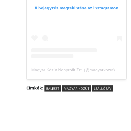
A bejegyzés megtekintése az Instagramon
Magyar Közút Nonprofit Zrt. (@magyarkozut) által megosztott bejegyzés
Címkék:
BALESET
MAGYAR KÖZÚT
LEÁLLÓSÁV