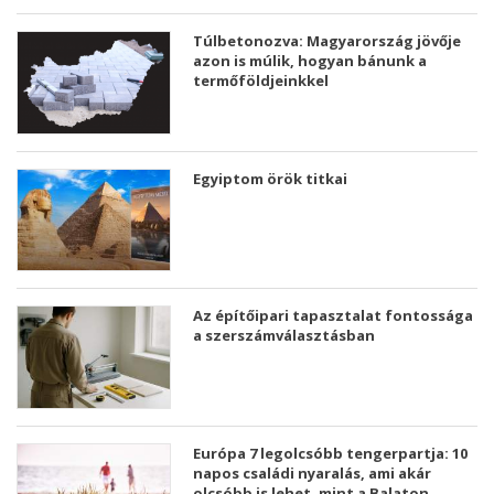
Túlbetonozva: Magyarország jövője
azon is múlik, hogyan bánunk a
termőföldjeinkkel
Egyiptom örök titkai
Az építőipari tapasztalat fontossága
a szerszámválasztásban
Európa 7 legolcsóbb tengerpartja: 10
napos családi nyaralás, ami akár
olcsóbb is lehet, mint a Balaton