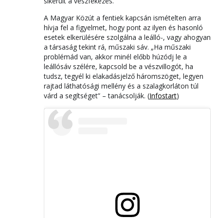
sikerült a vészfékezés.
A Magyar Közút a fentiek kapcsán ismételten arra
hívja fel a figyelmet, hogy pont az ilyen és hasonló
esetek elkerülésére szolgálna a leálló-, vagy ahogyan
a társaság tekint rá, műszaki sáv. „Ha műszaki
problémád van, akkor minél előbb húzódj le a
leállósáv szélére, kapcsold be a vészvillogót, ha
tudsz, tegyél ki elakadásjelző háromszöget, legyen
rajtad láthatósági mellény és a szalagkorláton túl
várd a segítséget” – tanácsolják. (
Infostart
)