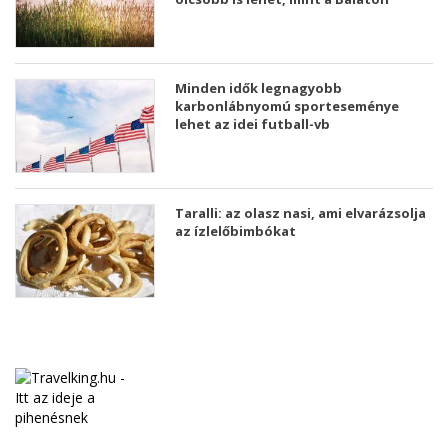
Minden idők legnagyobb
karbonlábnyomú sporteseménye
lehet az idei futball-vb
Taralli: az olasz nasi, ami elvarázsolja
az ízlelőbimbókat