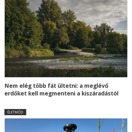
Nem elég több fát ültetni: a meglévő
erdőket kell megmenteni a kiszáradástól
ÉLETMÓD