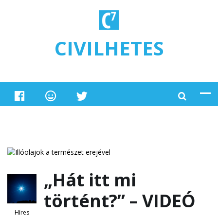
Ugrás a tartalomra
CIVILHETES
„Hát itt mi
történt?” – VIDEÓ
Híres