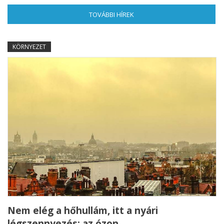
TOVÁBBI HÍREK
(AKTÍV FÜL)
KÖRNYEZET
Nem elég a hőhullám, itt a nyári
légszennyezés: az ózon