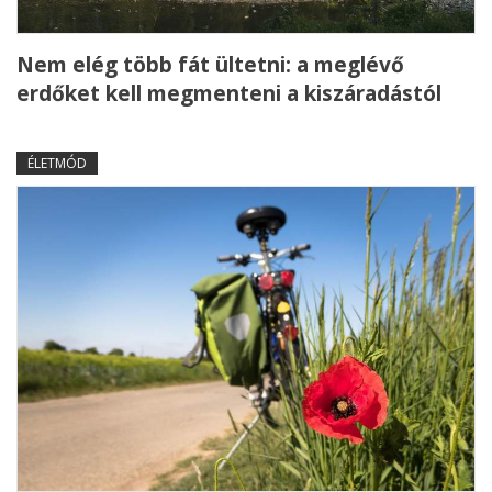
Nem elég több fát ültetni: a meglévő
erdőket kell megmenteni a kiszáradástól
ÉLETMÓD