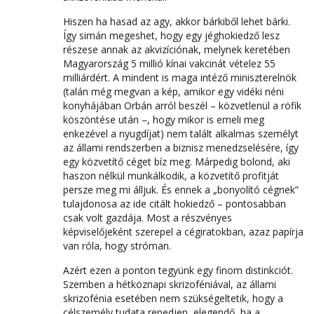
Hiszen ha hasad az agy, akkor bárkiből lehet bárki.
Így simán megeshet, hogy egy jéghokiedző lesz
részese annak az akvizíciónak, melynek keretében
Magyarország 5 millió kínai vakcinát vételez 55
milliárdért. A mindent is maga intéző miniszterelnök
(talán még megvan a kép, amikor egy vidéki néni
konyhájában Orbán arról beszél – közvetlenül a röfik
köszöntése után –, hogy mikor is emeli meg
enkezével a nyugdíjat) nem talált alkalmas személyt
az állami rendszerben a biznisz menedzselésére, így
egy közvetítő céget bíz meg. Márpedig bolond, aki
haszon nélkül munkálkodik, a közvetítő profitját
persze meg mi álljuk. És ennek a „bonyolító cégnek”
tulajdonosa az ide citált hokiedző – pontosabban
csak volt gazdája. Most a részvényes
képviselőjeként szerepel a cégiratokban, azaz papírja
van róla, hogy stróman.
Azért ezen a ponton tegyünk egy finom distinkciót.
Szemben a hétköznapi skrizoféniával, az állami
skrizofénia esetében nem szükségeltetik, hogy a
célszemély tudata repedjen, elegendő, ha a