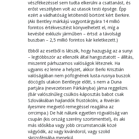
vészfékezéssel sem tudta elkerülni a csattanást, és
erőst veszélyben volt az utasok testi épsége. Épp
ezért a vádhatóság letöltendő börtönt kért Berkire.
(Aki Bentley márkájú vagyontárgyára 14 millió
forintos értékvesztést könyvelhetett el, míg a
kevésbé exkluzív járműben – értsd: a távolsági
buszban – 2,5 millió forintos kár keletkezett.)
Ebből az esetből is látszik, hogy hazugság az a sunyi
– legtöbbször az ellenzék által hangoztatott – állítás,
miszerint párhuzamos valóságok léteznek. Ha
ugyanis ez lenne a helyzet, akkor Berki Krisztián
valóságában nem pöfögnének lusta-rusnya buszok
döcögős utakon Bentleyje előtt, s nem a Duna
partjára (nevezetesen Párkányba) járna reggelizni.
(Bár valószínűleg csülkös-káposztás babot csak
Szlovákiában hajlandók früstökölni, a Riviérán
ilyesmire megvető remegéssel rea­gálna az
orrcimpa.) De hát nálunk egyetlen rögvalóság van
csupán (kis ország szerény szortimenttel), és aki
más idősíkba vagy jobb circumstanciák közé
vágyódik, az vagy kivándorol, vagy szolid
skrizoféniába menekül.