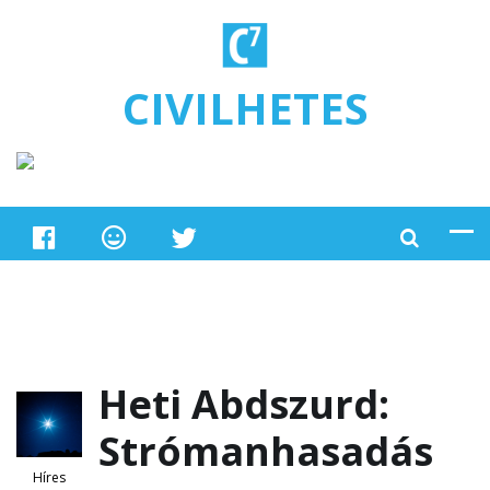
Ugrás a tartalomra
CIVILHETES
Heti Abdszurd:
Strómanhasadás
Híres