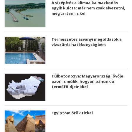
A vízépítés a klímaalkalmazkodás
egyik kulcsa: már nem csak elvezetni,
megtartani is kell
Természetes ásványi megoldások a
vízszűrés hatékonyságáért
Túlbetonozva: Magyarország jövője
azon is múlik, hogyan bánunk a
termőföldjeinkkel
Egyiptom örök titkai