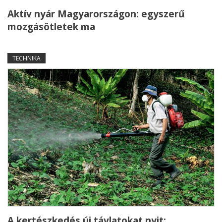
Aktív nyár Magyarországon: egyszerű
mozgásötletek ma
TECHNIKA
A kertészkedés új távlatokat nyit: