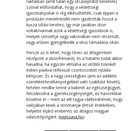
raktárban (amit talán egy utcaseprőtől bérelnek).
Szóval előfordulhat, hogy a védettségi
igazolványokat is rég elkészítették, csak éppen a
postázási menetrendet nem igazították hozzá a
kusza oltási tervhez, így már javában úton
voltak/vannak azok a védettségi igazolások is,
melyek címzettje vagy vakcinában nem részesült,
vagy erősen gyengélkedik a vírus támadása okán.
Persze az is lehet, hogy téves az átlagemberi
nézőpont a skizofréniáról, és a hatalmi tudat akkor
hasadna, ha egyszer elmúlna az utóbbi tizenkét
évben pavlovi reflexszé csontosodott nyúlási
kényszer. És a nagy ürességben (ami az addiktív
szerekkel/tevékenységekkel való szakítást követi),
hirtelen rendbe tenné a kabinet az egészségügyet,
felszámolná a gyerekszegénységet, és hasonlókat
követne el – mert az elit tagjai ráébrednének, hogy
valójában kinek a strómanjai (értsd: érdekében,
helyette eljáró emberei): az átlagos magyar
választópolgáré. (
nepszava.hu
)