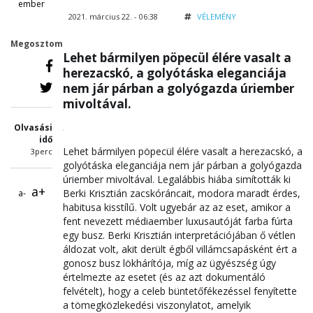
ember
2021. március 22. - 06:38
VÉLEMÉNY
Megosztom
Lehet bármilyen pöpecül élére vasalt a
herezacskó, a golyótáska eleganciája
nem jár párban a golyógazda úriember
mivoltával.
Olvasási
idő
Lehet bármilyen pöpecül élére vasalt a herezacskó, a
3perc
golyótáska eleganciája nem jár párban a golyógazda
úriember mivoltával. Legalábbis hiába simították ki
a+
Berki Krisz­tián zacskóráncait, modora maradt érdes,
a-
habitusa kisstílű. Volt ugyebár az az eset, amikor a
fent nevezett médiaember luxus­autóját farba fúrta
egy busz. Berki Krisz­tián­ interpre­tációjában ő vétlen
áldozat volt, akit derült égből villámcsapásként ért a
gonosz busz lökhárítója, míg az ügyészség úgy
értelmezte az esetet (és az azt dokumentáló
felvételt), hogy a celeb büntetőfékezéssel fenyítette
a tömegközlekedési viszonylatot, amelyik