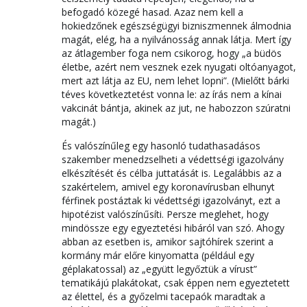
befogadó közegé hasad. Azaz nem kell a
hokiedzőnek egészségügyi bizniszmennek álmodnia
magát, elég, ha a nyilvánosság annak látja. Mert így
az átlagember foga nem csikorog, hogy „a büdös
életbe, azért nem vesznek ezek nyugati oltóanyagot,
mert azt látja az EU, nem lehet lopni”. (Mielőtt bárki
téves következtetést vonna le: az írás nem a kínai
vakcinát bántja, akinek az jut, ne habozzon szúratni
magát.)
És valószínűleg egy hasonló tudathasadásos
szakember menedzselheti a védettségi igazolvány
elkészítését és célba juttatását is. Legalábbis az a
szakértelem, amivel egy koronavírusban elhunyt
férfinek postáztak ki védettségi igazolványt, ezt a
hipotézist valószínűsíti. Persze meglehet, hogy
mindössze egy egyeztetési hibáról van szó. Ahogy
abban az esetben is, amikor sajtóhírek szerint a
kormány már előre kinyomatta (például egy
géplakatossal) az „együtt legyőztük a vírust”
tematikájú plakátokat, csak éppen nem egyeztetett
az élettel, és a győzelmi tacepaók maradtak a