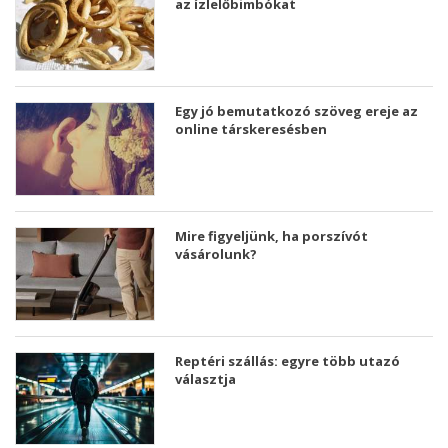
az ízlelőbimbókat
Egy jó bemutatkozó szöveg ereje az
online társkeresésben
Mire figyeljünk, ha porszívót
vásárolunk?
Reptéri szállás: egyre több utazó
választja