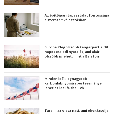
Az építőipari tapasztalat fontossága
a szerszámválasztásban
Európa 7 legolcsóbb tengerpartja: 10
napos családi nyaralás, ami akár
olcsóbb is lehet, mint a Balaton
Minden idők legnagyobb
karbonlábnyomú sporteseménye
lehet az idei futball-vb
Taralli: az olasz nasi, ami elvarázsolja