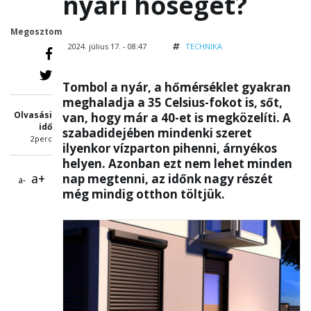
nyári hőséget?
Megosztom
2024. július 17. - 08:47
TECHNIKA
Tombol a nyár, a hőmérséklet gyakran
meghaladja a 35 Celsius-fokot is, sőt,
Olvasási
van, hogy már a 40-et is megközelíti. A
idő
szabadidejében mindenki szeret
2perc
ilyenkor vízparton pihenni, árnyékos
helyen. Azonban ezt nem lehet minden
a+
nap megtenni, az időnk nagy részét
a-
még mindig otthon töltjük.