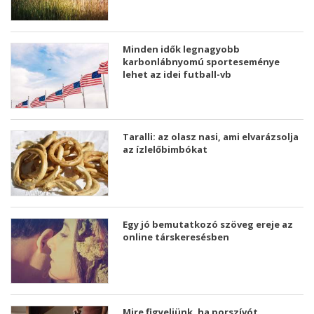
Minden idők legnagyobb
karbonlábnyomú sporteseménye
lehet az idei futball-vb
Taralli: az olasz nasi, ami elvarázsolja
az ízlelőbimbókat
Egy jó bemutatkozó szöveg ereje az
online társkeresésben
Mire figyeljünk, ha porszívót