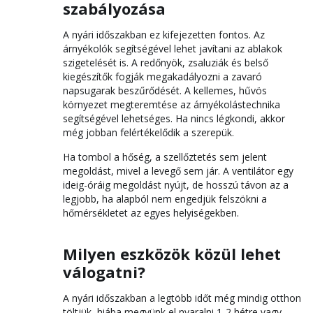
szabályozása
A nyári időszakban ez kifejezetten fontos. Az
árnyékolók segítségével lehet javítani az ablakok
szigetelését is. A redőnyök, zsaluziák és belső
kiegészítők fogják megakadályozni a zavaró
napsugarak beszűrődését. A kellemes, hűvös
környezet megteremtése az árnyékolástechnika
segítségével lehetséges. Ha nincs légkondi, akkor
még jobban felértékelődik a szerepük.
Ha tombol a hőség, a szellőztetés sem jelent
megoldást, mivel a levegő sem jár. A ventilátor egy
ideig-óráig megoldást nyújt, de hosszú távon az a
legjobb, ha alapból nem engedjük felszökni a
hőmérsékletet az egyes helyiségekben.
Milyen eszközök közül lehet
válogatni?
A nyári időszakban a legtöbb időt még mindig otthon
töltjük, hiába megyünk el nyaralni 1-2 hétre vagy