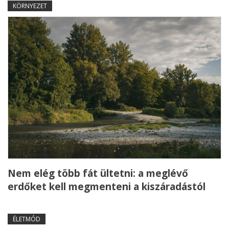
KÖRNYEZET
Nem elég több fát ültetni: a meglévő
erdőket kell megmenteni a kiszáradástól
ÉLETMÓD