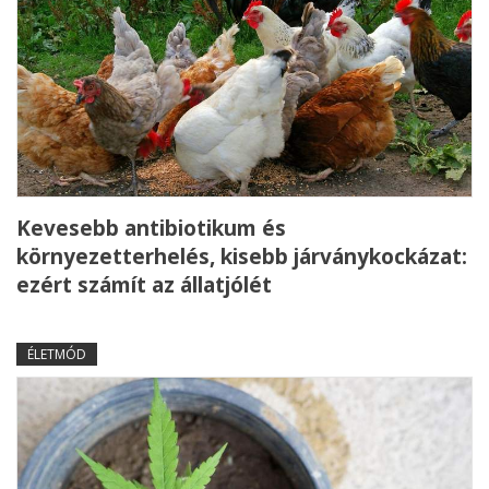
Kevesebb antibiotikum és
környezetterhelés, kisebb járványkockázat:
ezért számít az állatjólét
ÉLETMÓD