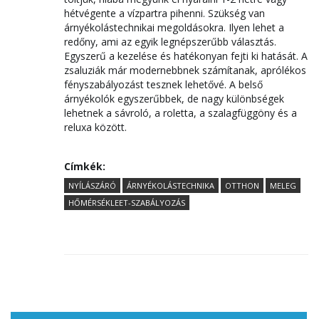
hétvégente a vízpartra pihenni. Szükség van
árnyékolástechnikai megoldásokra. Ilyen lehet a
redőny, ami az egyik legnépszerűbb választás.
Egyszerű a kezelése és hatékonyan fejti ki hatását. A
zsaluziák már modernebbnek számítanak, aprólékos
fényszabályozást tesznek lehetővé. A belső
árnyékolók egyszerűbbek, de nagy különbségek
lehetnek a sávroló, a roletta, a szalagfüggöny és a
reluxa között.
Címkék:
NYÍLÁSZÁRÓ
ÁRNYÉKOLÁSTECHNIKA
OTTHON
MELEG
HŐMÉRSÉKLEET-SZABÁLYOZÁS