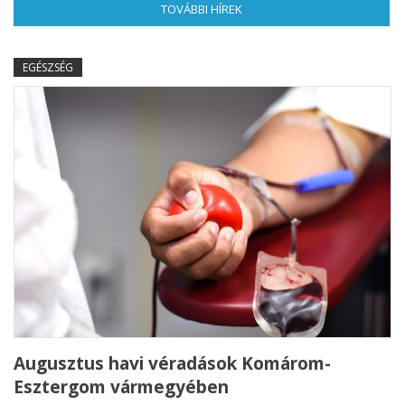
TOVÁBBI HÍREK
(AKTÍV FÜL)
EGÉSZSÉG
Augusztus havi véradások Komárom-
Esztergom vármegyében