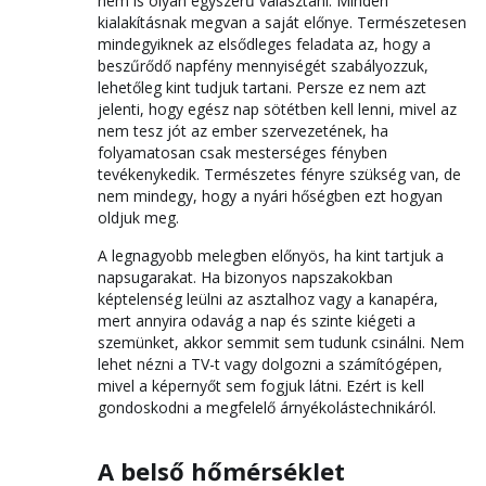
nem is olyan egyszerű választani. Minden
kialakításnak megvan a saját előnye. Természetesen
mindegyiknek az elsődleges feladata az, hogy a
beszűrődő napfény mennyiségét szabályozzuk,
lehetőleg kint tudjuk tartani. Persze ez nem azt
jelenti, hogy egész nap sötétben kell lenni, mivel az
nem tesz jót az ember szervezetének, ha
folyamatosan csak mesterséges fényben
tevékenykedik. Természetes fényre szükség van, de
nem mindegy, hogy a nyári hőségben ezt hogyan
oldjuk meg.
A legnagyobb melegben előnyös, ha kint tartjuk a
napsugarakat. Ha bizonyos napszakokban
képtelenség leülni az asztalhoz vagy a kanapéra,
mert annyira odavág a nap és szinte kiégeti a
szemünket, akkor semmit sem tudunk csinálni. Nem
lehet nézni a TV-t vagy dolgozni a számítógépen,
mivel a képernyőt sem fogjuk látni. Ezért is kell
gondoskodni a megfelelő árnyékolástechnikáról.
A belső hőmérséklet