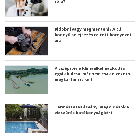
róla?
Kidobni vagy megmenteni? A túl
könnyű selejtezés rejtett környezeti
ára
A vízépítés a klímaalkalmazkodás
egyik kulcsa: már nem csak elvezetni,
megtartani is kell
Természetes ásványi megoldások a
vízszűrés hatékonyságáért