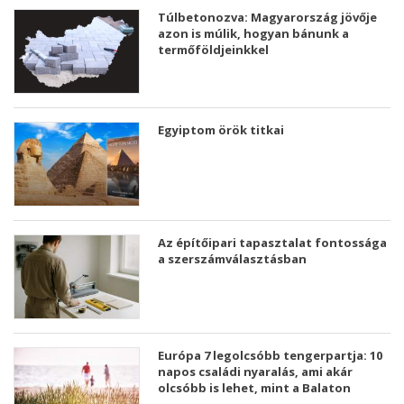
Túlbetonozva: Magyarország jövője
azon is múlik, hogyan bánunk a
termőföldjeinkkel
Egyiptom örök titkai
Az építőipari tapasztalat fontossága
a szerszámválasztásban
Európa 7 legolcsóbb tengerpartja: 10
napos családi nyaralás, ami akár
olcsóbb is lehet, mint a Balaton