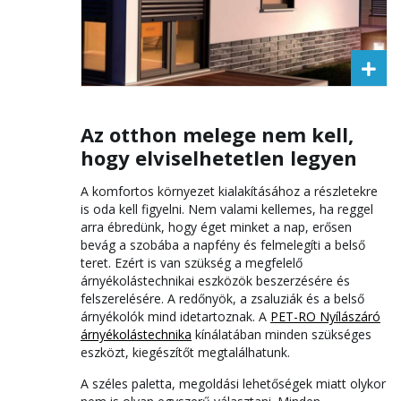
Az otthon melege nem kell,
hogy elviselhetetlen legyen
A komfortos környezet kialakításához a részletekre
is oda kell figyelni. Nem valami kellemes, ha reggel
arra ébredünk, hogy éget minket a nap, erősen
bevág a szobába a napfény és felmelegíti a belső
teret. Ezért is van szükség a megfelelő
árnyékolástechnikai eszközök beszerzésére és
felszerelésére. A redőnyök, a zsaluziák és a belső
árnyékolók mind idetartoznak. A
PET-RO Nyílászáró
árnyékolástechnika
kínálatában minden szükséges
eszközt, kiegészítőt megtalálhatunk.
A széles paletta, megoldási lehetőségek miatt olykor