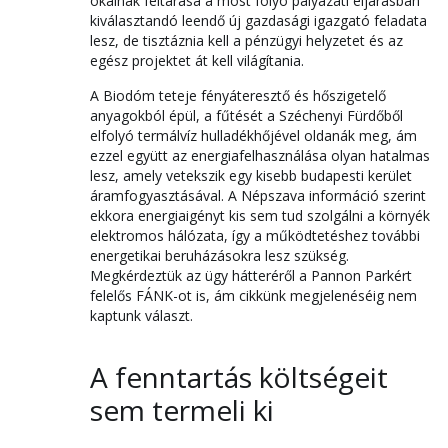
okainak feltárása a most folyó pályázati eljárásban
kiválasztandó leendő új gazdasági igazgató feladata
lesz, de tisztáznia kell a pénzügyi helyzetet és az
egész projektet át kell világítania.
A Biodóm teteje fényáteresztő és hőszigetelő
anyagokból épül, a fűtését a Széchenyi Fürdőből
elfolyó termálvíz hulladékhőjével oldanák meg, ám
ezzel együtt az energiafelhasználása olyan hatalmas
lesz, amely vetekszik egy kisebb budapesti kerület
áramfogyasztásával. A Népszava információ szerint
ekkora energiaigényt kis sem tud szolgálni a környék
elektromos hálózata, így a működtetéshez további
energetikai beruházásokra lesz szükség.
Megkérdeztük az ügy hátteréről a Pannon Parkért
felelős FÁNK-ot is, ám cikkünk megjelenéséig nem
kaptunk választ.
A fenntartás költségeit
sem termeli ki