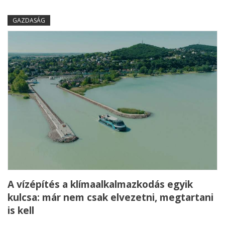
GAZDASÁG
A vízépítés a klímaalkalmazkodás egyik
kulcsa: már nem csak elvezetni, megtartani
is kell