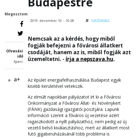
Budapestre
Megosztom
2019. december 10. - 10:28
GAZDASÁG
Nemcsak az a kérdés, hogy miből
fogják befejezni a fővárosi állatkert
Olvasási
csodáját, hanem az is, miből fogják azt
idő
üzemeltetni. -
írja a nepszava.hu
.
3perc
a+
Az épület energiafelhasználása Budapest egyik
a-
kisebb kerületével vetekszik.
Az elmúlt napokban pályázatot írt ki a Fővárosi
Önkormányzat a Fővárosi Állat- és Növénykert
(FÁNK) gazdasági igazgatói posztjára. Lapunk
információ szerint a főváros új vezetése azért
ragaszkodott a nyílt pályázathoz, nem pedig az új
vezető belső kiválasztáshoz, mert az állatkert most
futó gigaberuházásánál több probléma is