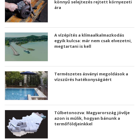
könnyű selejtezés rejtett környezeti
ára
A vízépítés a klímaalkalmazkodás
egyik kulcsa: már nem csak elvezetni,
megtartani is kell
Természetes ásványi megoldások a
vízszűrés hatékonyságáért
Túlbetonozva: Magyarország jövője
azon is múlik, hogyan bánunk a
termőföldjeinkkel