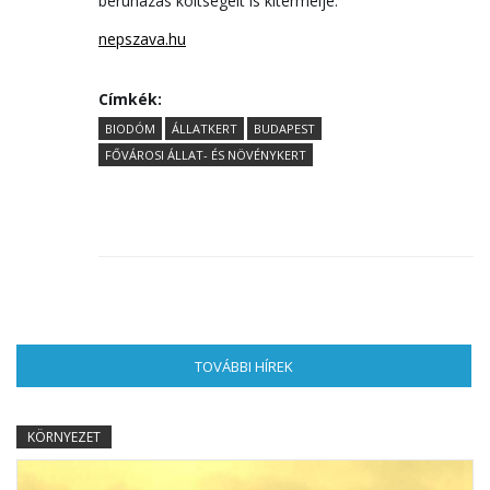
beruházás költségeit is kitermelje.
nepszava.hu
Címkék:
BIODÓM
ÁLLATKERT
BUDAPEST
FŐVÁROSI ÁLLAT- ÉS NÖVÉNYKERT
TOVÁBBI HÍREK
(AKTÍV FÜL)
KÖRNYEZET