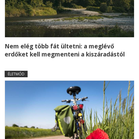
Nem elég több fát ültetni: a meglévő
erdőket kell megmenteni a kiszáradástól
ÉLETMÓD