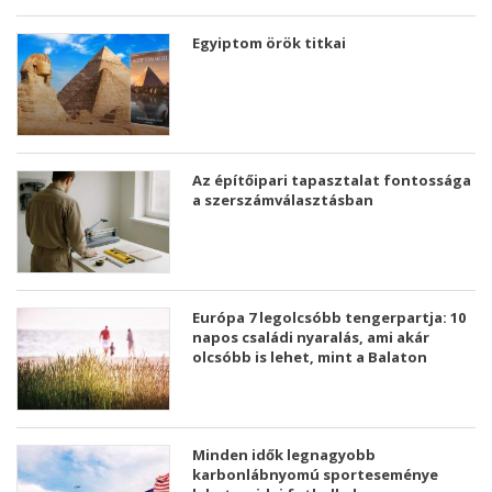
Egyiptom örök titkai
Az építőipari tapasztalat fontossága
a szerszámválasztásban
Európa 7 legolcsóbb tengerpartja: 10
napos családi nyaralás, ami akár
olcsóbb is lehet, mint a Balaton
Minden idők legnagyobb
karbonlábnyomú sporteseménye