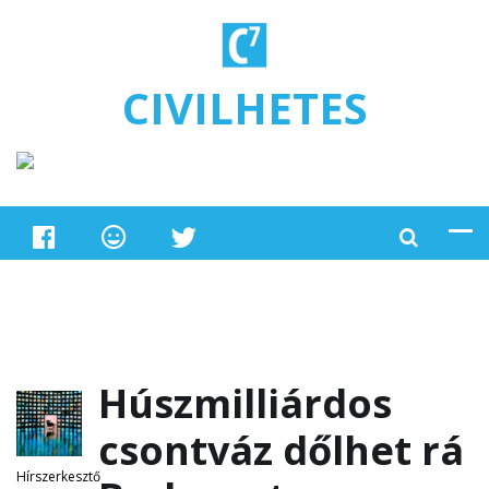
Ugrás a tartalomra
CIVILHETES
Húszmilliárdos
csontváz dőlhet rá
Hírszerkesztő