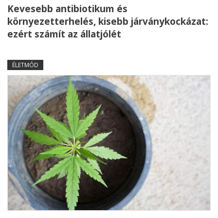
Kevesebb antibiotikum és
környezetterhelés, kisebb járványkockázat:
ezért számít az állatjólét
ÉLETMÓD