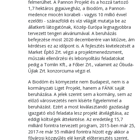
felmerülhet. A Pannon Projekt és a hozzá tartozó
1,7 hektáros gigaüvegház, a Biodóm, a Pannon-
medence miocén korabeli - vagyis 10 millió évvel
ezelőtti - szárazföldi és vízi világát mutatja be az
állatkerti látogatónak, Közép-Európa legnagyobbra
tervezett tengeri akváriumával. A beruházás
befejezése most 2020 decemberére van kitűzve, ám
kérdéses ez az időpont is. A fejlesztés kivitelezését a
Market Építő Zrt. végzi a projektmenedzsment,
műszaki ellenőrzési és lebonyolítási feladatokat
pedig a Tomlin Kft., a Főber Zrt., valamint az Óbuda-
Újlak Zrt. konzorciuma végzi el.
A Biodóm és környezete nem Budapest, nem is a
kormányzati Liget Projekt, hanem a FÁNK saját
beruházása. A jelek szerint sem a kormány, sem az
előző városvezetés nem kísérte figyelemmel a
beruházást. Ezért a most kiválasztandó gazdasági
igazgató első feladata lesz projekt átvilágítása, az
eddigi költségek áttekintése. Az eredetileg 15,7
milliárd forintra tervezett program, 2015-ben már 25,
2017-re már 55 milliárd forintra hízott egy akkor a
fővárosi közgyűlés elé került előterjesztés szerint,