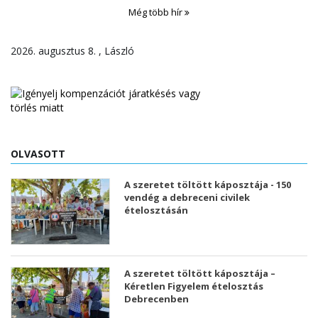
Még több hír
2026. augusztus 8. , László
OLVASOTT
A szeretet töltött káposztája - 150
vendég a debreceni civilek
ételosztásán
A szeretet töltött káposztája –
Kéretlen Figyelem ételosztás
Debrecenben