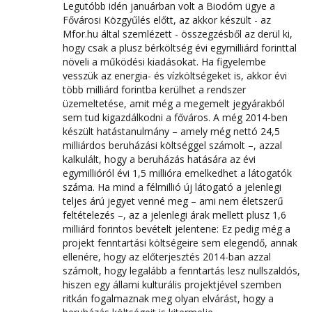
Legutóbb idén januárban volt a Biodóm ügye a
Fővárosi Közgyűlés előtt, az akkor készült - az
Mfor.hu által szemlézett - összegzésből az derül ki,
hogy csak a plusz bérköltség évi egymilliárd forinttal
növeli a működési kiadásokat. Ha figyelembe
vesszük az energia- és vízköltségeket is, akkor évi
több milliárd forintba kerülhet a rendszer
üzemeltetése, amit még a megemelt jegyárakból
sem tud kigazdálkodni a főváros. A még 2014-ben
készült hatástanulmány – amely még nettó 24,5
milliárdos beruházási költséggel számolt –, azzal
kalkulált, hogy a beruházás hatására az évi
egymillióról évi 1,5 millióra emelkedhet a látogatók
száma. Ha mind a félmillió új látogató a jelenlegi
teljes árú jegyet venné meg – ami nem életszerű
feltételezés –, az a jelenlegi árak mellett plusz 1,6
milliárd forintos bevételt jelentene: Ez pedig még a
projekt fenntartási költségeire sem elegendő, annak
ellenére, hogy az előterjesztés 2014-ban azzal
számolt, hogy legalább a fenntartás lesz nullszaldós,
hiszen egy állami kulturális projektjével szemben
ritkán fogalmaznak meg olyan elvárást, hogy a