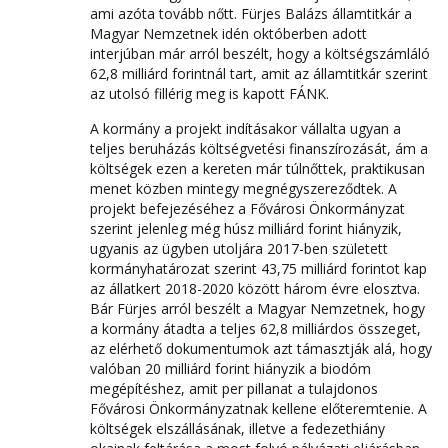
ami azóta tovább nőtt. Fürjes Balázs államtitkár a
Magyar Nemzetnek idén októberben adott
interjúban már arról beszélt, hogy a költségszámláló
62,8 milliárd forintnál tart, amit az államtitkár szerint
az utolsó fillérig meg is kapott FÁNK.
A kormány a projekt indításakor vállalta ugyan a
teljes beruházás költségvetési finanszírozását, ám a
költségek ezen a kereten már túlnőttek, praktikusan
menet közben mintegy megnégyszereződtek. A
projekt befejezéséhez a Fővárosi Önkormányzat
szerint jelenleg még húsz milliárd forint hiányzik,
ugyanis az ügyben utoljára 2017-ben született
kormányhatározat szerint 43,75 milliárd forintot kap
az állatkert 2018-2020 között három évre elosztva.
Bár Fürjes arról beszélt a Magyar Nemzetnek, hogy
a kormány átadta a teljes 62,8 milliárdos összeget,
az elérhető dokumentumok azt támasztják alá, hogy
valóban 20 milliárd forint hiányzik a biodóm
megépítéshez, amit per pillanat a tulajdonos
Fővárosi Önkormányzatnak kellene előteremtenie. A
költségek elszállásának, illetve a fedezethiány