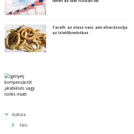
lehet az idei futball-vb
Taralli: az olasz nasi, ami elvarázsolja
az ízlelőbimbókat
Kultúra
Film