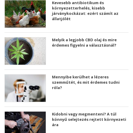
Kevesebb antibiotikum és
környezetterhelés, kisebb
járványkockázat: ezért számít az
állatjólét
Melyik a legjobb CBD olaj és mire
érdemes figyelni a választásnál?
Mennyibe kerülhet a lézeres
szemműtét, és mit érdemes tudni
róla?
Kidobni vagy megmenteni? A túl
könnyű selejtezés rejtett környezeti
ára