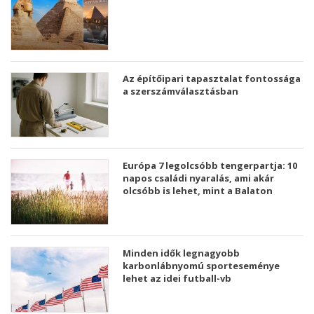
Az építőipari tapasztalat fontossága
a szerszámválasztásban
Európa 7 legolcsóbb tengerpartja: 10
napos családi nyaralás, ami akár
olcsóbb is lehet, mint a Balaton
Minden idők legnagyobb
karbonlábnyomú sporteseménye
lehet az idei futball-vb