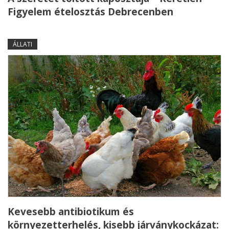
Figyelem ételosztás Debrecenben
ÁLLATI
Kevesebb antibiotikum és
környezetterhelés, kisebb járványkockázat: