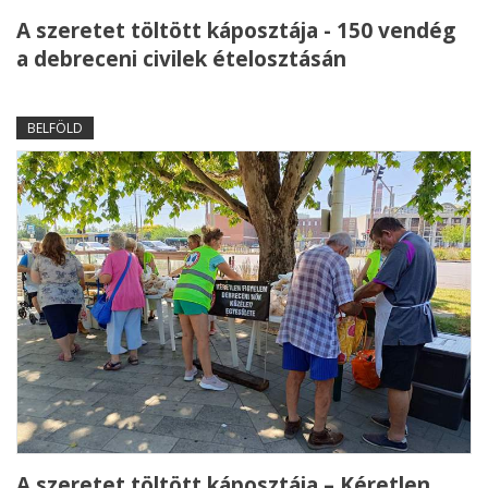
A szeretet töltött káposztája - 150 vendég
a debreceni civilek ételosztásán
BELFÖLD
A szeretet töltött káposztája – Kéretlen