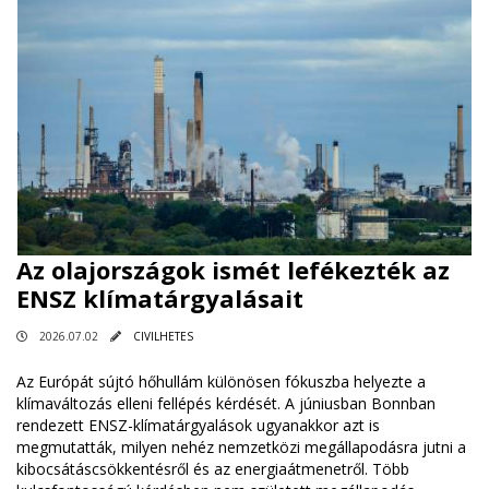
Az olajországok ismét lefékezték az
ENSZ klímatárgyalásait
2026.07.02
CIVILHETES
Az Európát sújtó hőhullám különösen fókuszba helyezte a
klímaváltozás elleni fellépés kérdését. A júniusban Bonnban
rendezett ENSZ-klímatárgyalások ugyanakkor azt is
megmutatták, milyen nehéz nemzetközi megállapodásra jutni a
kibocsátáscsökkentésről és az energiaátmenetről. Több