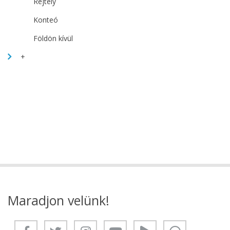
Rejtély
Konteó
Földön kívül
+
Maradjon velünk!