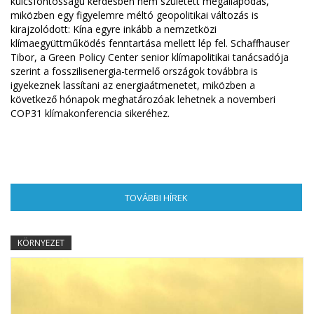
kulcsfontosságú kérdésben nem született megállapodás,
miközben egy figyelemre méltó geopolitikai változás is
kirajzolódott: Kína egyre inkább a nemzetközi
klímaegyüttműködés fenntartása mellett lép fel. Schaffhauser
Tibor, a Green Policy Center senior klímapolitikai tanácsadója
szerint a fosszilisenergia-termelő országok továbbra is
igyekeznek lassítani az energiaátmenetet, miközben a
következő hónapok meghatározóak lehetnek a novemberi
COP31 klímakonferencia sikeréhez.
TOVÁBBI HÍREK
(AKTÍV FÜL)
KÖRNYEZET