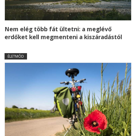
Nem elég több fát ültetni: a meglévő
erdőket kell megmenteni a kiszáradástól
ÉLETMÓD