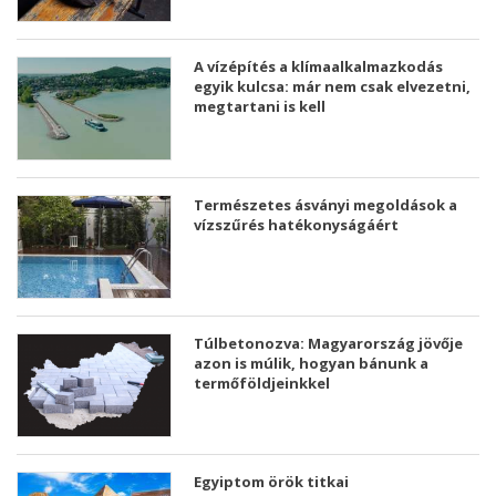
A vízépítés a klímaalkalmazkodás
egyik kulcsa: már nem csak elvezetni,
megtartani is kell
Természetes ásványi megoldások a
vízszűrés hatékonyságáért
Túlbetonozva: Magyarország jövője
azon is múlik, hogyan bánunk a
termőföldjeinkkel
Egyiptom örök titkai