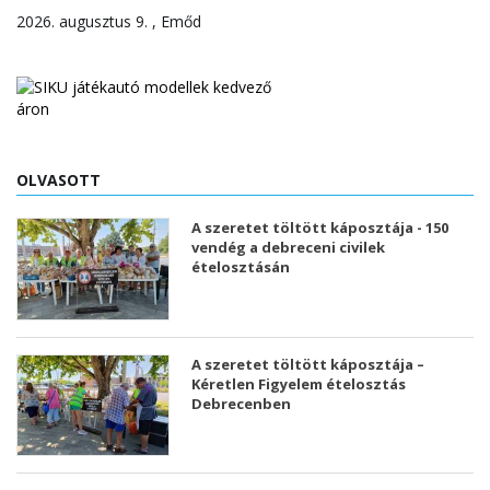
2026. augusztus 9. , Emőd
OLVASOTT
A szeretet töltött káposztája - 150
vendég a debreceni civilek
ételosztásán
A szeretet töltött káposztája –
Kéretlen Figyelem ételosztás
Debrecenben