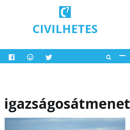
Ugrás a tartalomra
CIVILHETES
igazságosátmene