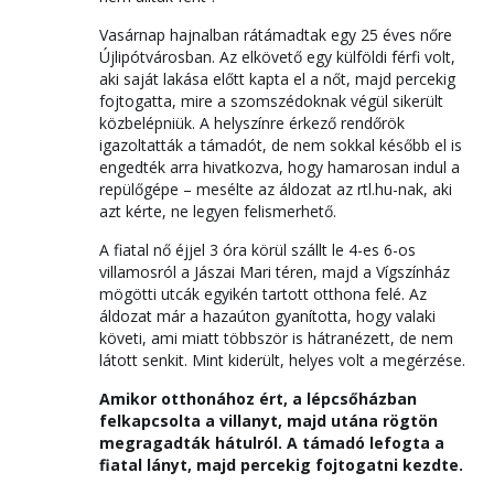
Vasárnap hajnalban rátámadtak egy 25 éves nőre
Újlipótvárosban. Az elkövető egy külföldi férfi volt,
aki saját lakása előtt kapta el a nőt, majd percekig
fojtogatta, mire a szomszédoknak végül sikerült
közbelépniük. A helyszínre érkező rendőrök
igazoltatták a támadót, de nem sokkal később el is
engedték arra hivatkozva, hogy hamarosan indul a
repülőgépe – mesélte az áldozat az rtl.hu-nak, aki
azt kérte, ne legyen felismerhető.
A fiatal nő éjjel 3 óra körül szállt le 4-es 6-os
villamosról a Jászai Mari téren, majd a Vígszínház
mögötti utcák egyikén tartott otthona felé. Az
áldozat már a hazaúton gyanította, hogy valaki
követi, ami miatt többször is hátranézett, de nem
látott senkit. Mint kiderült, helyes volt a megérzése.
Amikor otthonához ért, a lépcsőházban
felkapcsolta a villanyt, majd utána rögtön
megragadták hátulról. A támadó lefogta a
fiatal lányt, majd percekig fojtogatni kezdte.