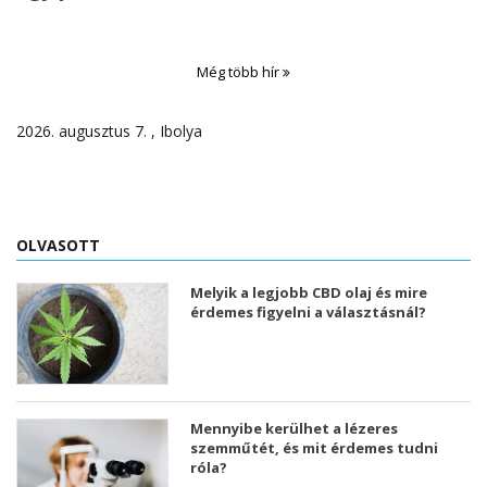
Még több hír
2026. augusztus 7. , Ibolya
OLVASOTT
Melyik a legjobb CBD olaj és mire
érdemes figyelni a választásnál?
Mennyibe kerülhet a lézeres
szemműtét, és mit érdemes tudni
róla?