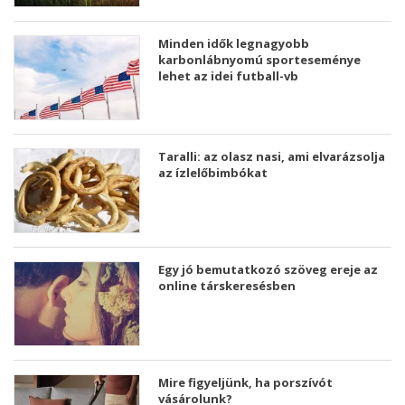
Minden idők legnagyobb
karbonlábnyomú sporteseménye
lehet az idei futball-vb
Taralli: az olasz nasi, ami elvarázsolja
az ízlelőbimbókat
Egy jó bemutatkozó szöveg ereje az
online társkeresésben
Mire figyeljünk, ha porszívót
vásárolunk?