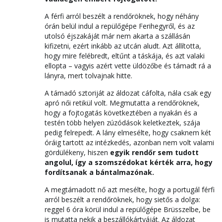
A férfi arról beszélt a rendőröknek, hogy néhány
órán belül indul a repülőgépe Ferihegyről, és az
utolsó éjszakáját már nem akarta a szállásán
kifizetni, ezért inkább az utcán aludt. Azt állította,
hogy mire felébredt, eltűnt a táskája, és azt valaki
ellopta – vagyis azért vette üldözőbe és támadt rá a
lányra, mert tolvajnak hitte.
A támadó sztoriját az áldozat cáfolta, nála csak egy
apró női retikül volt. Megmutatta a rendőröknek,
hogy a fojtogatás következtében a nyakán és a
testén több helyen zúzódások keletkeztek, szája
pedig felrepedt. A lány elmesélte, hogy csaknem két
óráig tartott az intézkedés, azonban nem volt valami
gördülékeny, hiszen
egyik rendőr sem tudott
angolul, így a szomszédokat kérték arra, hogy
fordítsanak a bántalmazónak.
A megtámadott nő azt mesélte, hogy a portugál férfi
arról beszélt a rendőröknek, hogy sietős a dolga:
reggel 6 óra körül indul a repülőgépe Brüsszelbe, be
is mutatta nekik a beszállókártyáját. Az áldozat