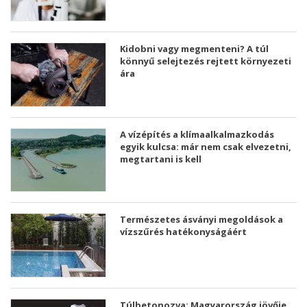
Kidobni vagy megmenteni? A túl
könnyű selejtezés rejtett környezeti
ára
A vízépítés a klímaalkalmazkodás
egyik kulcsa: már nem csak elvezetni,
megtartani is kell
Természetes ásványi megoldások a
vízszűrés hatékonyságáért
Túlbetonozva: Magyarország jövője