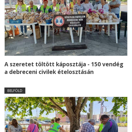
A szeretet töltött káposztája - 150 vendég
a debreceni civilek ételosztásán
BELFÖLD