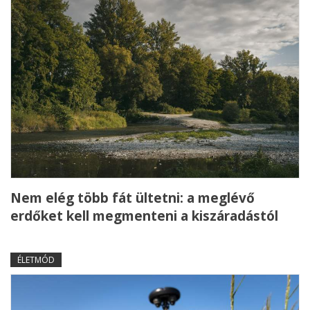
Nem elég több fát ültetni: a meglévő
erdőket kell megmenteni a kiszáradástól
ÉLETMÓD