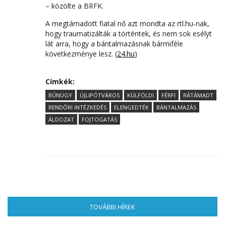
– közölte a BRFK.
A megtámadott fiatal nő azt mondta az rtl.hu-nak,
hogy traumatizálták a történtek, és nem sok esélyt
lát arra, hogy a bántalmazásnak bármiféle
következménye lesz. (
24.hu
)
Címkék:
BŰNÜGY
ÚJLIPÓTVÁROS
KÜLFÖLDI
FÉRFI
RÁTÁMADT
RENDŐRI INTÉZKEDÉS
ELENGEDTÉK
BÁNTALMAZÁS
ÁLDOZAT
FOJTOGATÁS
TOVÁBBI HÍREK
(AKTÍV FÜL)