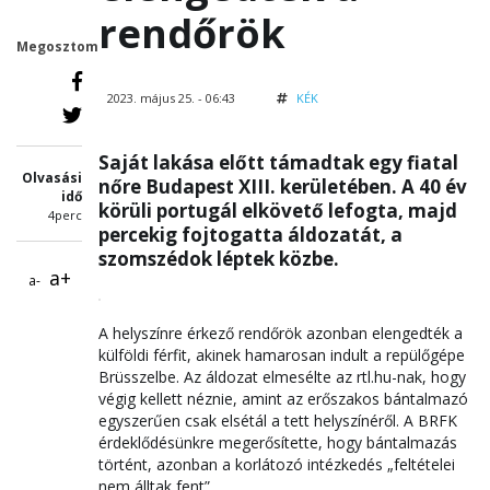
rendőrök
Megosztom
2023. május 25. - 06:43
KÉK
Saját lakása előtt támadtak egy fiatal
Olvasási
nőre Budapest XIII. kerületében. A 40 év
idő
körüli portugál elkövető lefogta, majd
4perc
percekig fojtogatta áldozatát, a
szomszédok léptek közbe.
a+
a-
A helyszínre érkező rendőrök azonban elengedték a
külföldi férfit, akinek hamarosan indult a repülőgépe
Brüsszelbe. Az áldozat elmesélte az rtl.hu-nak, hogy
végig kellett néznie, amint az erőszakos bántalmazó
egyszerűen csak elsétál a tett helyszínéről. A BRFK
érdeklődésünkre megerősítette, hogy bántalmazás
történt, azonban a korlátozó intézkedés „feltételei
nem álltak fent”.