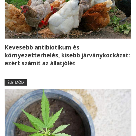
Kevesebb antibiotikum és
környezetterhelés, kisebb járványkockázat:
ezért számít az állatjólét
ÉLETMÓD