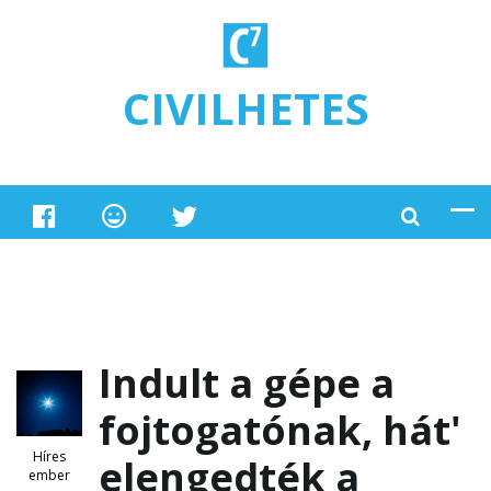
Ugrás a tartalomra
CIVILHETES
Indult a gépe a
fojtogatónak, hát'
Híres
elengedték a
ember