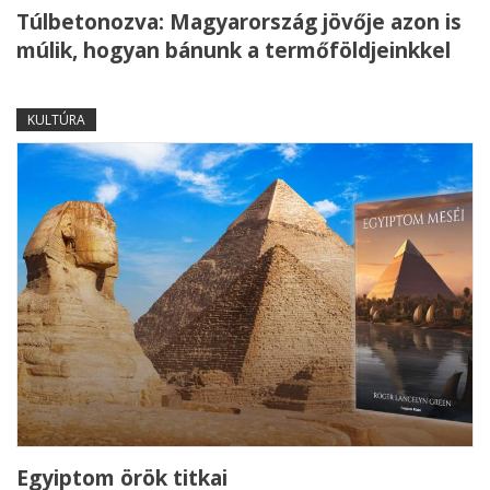
Túlbetonozva: Magyarország jövője azon is
múlik, hogyan bánunk a termőföldjeinkkel
KULTÚRA
Egyiptom örök titkai