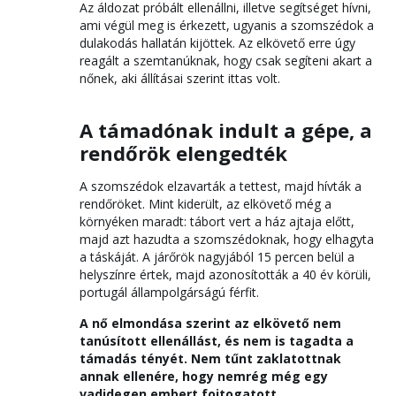
Az áldozat próbált ellenállni, illetve segítséget hívni,
ami végül meg is érkezett, ugyanis a szomszédok a
dulakodás hallatán kijöttek. Az elkövető erre úgy
reagált a szemtanúknak, hogy csak segíteni akart a
nőnek, aki állításai szerint ittas volt.
A támadónak indult a gépe, a
rendőrök elengedték
A szomszédok elzavarták a tettest, majd hívták a
rendőröket. Mint kiderült, az elkövető még a
környéken maradt: tábort vert a ház ajtaja előtt,
majd azt hazudta a szomszédoknak, hogy elhagyta
a táskáját. A járőrök nagyjából 15 percen belül a
helyszínre értek, majd azonosították a 40 év körüli,
portugál állampolgárságú férfit.
A nő elmondása szerint az elkövető nem
tanúsított ellenállást, és nem is tagadta a
támadás tényét. Nem tűnt zaklatottnak
annak ellenére, hogy nemrég még egy
vadidegen embert fojtogatott.