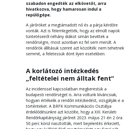
szabadon engedték az elkövetőt, arra
hivatkozva, hogy hamarosan indul a
repülőgépe.
A járőröket a megtámadott nő és a párja kérdőre
vonták. Azt is felemlegették, hogy az elmúlt napok
tüntetéseiről néhány diákot simán bevittek a
rendőrségre, most azonban ez fel sem merült. A
rendőrök állításuk szerint azt közölték: nem tehetnek
semmit, a feletessük dönt ilyen esetekben.
A korlátozó intézkedés
„feltételei nem álltak fent”
Az incidenssel kapcsolatban megkerestük a
budapesti rendőrséget is. Arra voltunk kíváncsiak,
hogyan értékelik a rendőri intézkedést, vizsgálják-e a
történteket. A BRFK Kommunikációs Osztálya
érdeklődésünkre azt közölte, hogy a XIII. Kerületi
Rendőrkapitányság járőreit 2023. május 21-én 2 óra
50 perc körül riasztották, mert bejelentés érkezett,