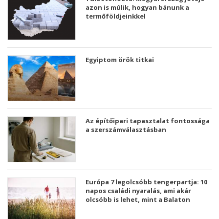
azon is múlik, hogyan bánunk a
termőföldjeinkkel
Egyiptom örök titkai
Az építőipari tapasztalat fontossága
a szerszámválasztásban
Európa 7 legolcsóbb tengerpartja: 10
napos családi nyaralás, ami akár
olcsóbb is lehet, mint a Balaton