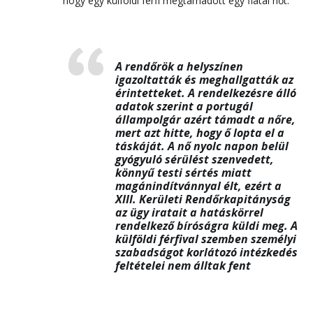
hogy egy külföldi férfi megtámadott egy fiatal nőt.
A rendőrök a helyszínen
igazoltatták és meghallgatták az
érintetteket. A rendelkezésre álló
adatok szerint a portugál
állampolgár azért támadt a nőre,
mert azt hitte, hogy ő lopta el a
táskáját. A nő nyolc napon belül
gyógyuló sérülést szenvedett,
könnyű testi sértés miatt
magánindítvánnyal élt, ezért a
XIII. Kerületi Rendőrkapitányság
az ügy iratait a hatáskörrel
rendelkező bíróságra küldi meg. A
külföldi férfival szemben személyi
szabadságot korlátozó intézkedés
feltételei nem álltak fent