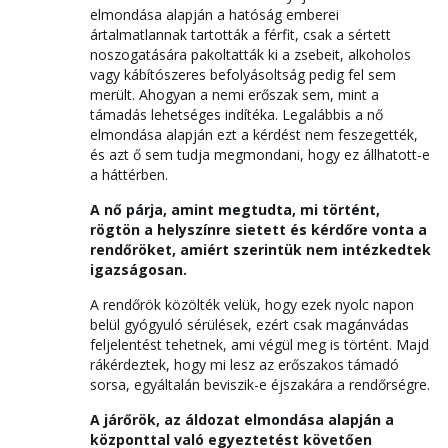
elmondása alapján a hatóság emberei
ártalmatlannak tartották a férfit, csak a sértett
noszogatására pakoltatták ki a zsebeit, alkoholos
vagy kábítószeres befolyásoltság pedig fel sem
merült. Ahogyan a nemi erőszak sem, mint a
támadás lehetséges indítéka. Legalábbis a nő
elmondása alapján ezt a kérdést nem feszegették,
és azt ő sem tudja megmondani, hogy ez állhatott-e
a háttérben.
A nő párja, amint megtudta, mi történt,
rögtön a helyszínre sietett és kérdőre vonta a
rendőröket, amiért szerintük nem intézkedtek
igazságosan.
A rendőrök közölték velük, hogy ezek nyolc napon
belül gyógyuló sérülések, ezért csak magánvádas
feljelentést tehetnek, ami végül meg is történt. Majd
rákérdeztek, hogy mi lesz az erőszakos támadó
sorsa, egyáltalán beviszik-e éjszakára a rendőrségre.
A járőrök, az áldozat elmondása alapján a
központtal való egyeztetést követően