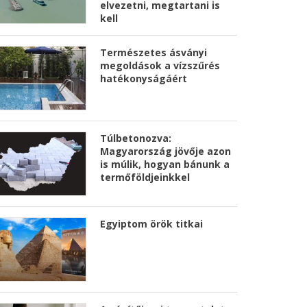
elvezetni, megtartani is
kell
Természetes ásványi
megoldások a vízszűrés
hatékonyságáért
Túlbetonozva:
Magyarország jövője azon
is múlik, hogyan bánunk a
termőföldjeinkkel
Egyiptom örök titkai