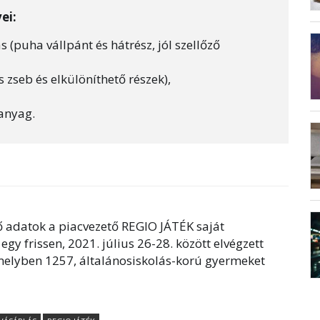
ei:
 (puha vállpánt és hátrész, jól szellőző
s zseb és elkülöníthető részek),
 anyag.
 adatok a piacvezető REGIO JÁTÉK saját
egy frissen, 2021. július 26-28. között elvégzett
melyben 1257, általánosiskolás-korú gyermeket