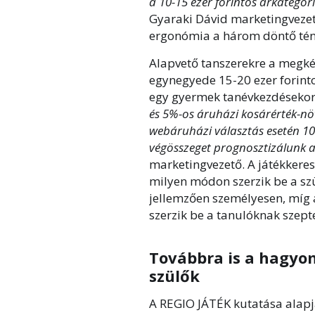
a 10-15 ezer forintos árkategó
Gyaraki Dávid marketingvezető
ergonómia a három döntő tény
Alapvető tanszerekre a megké
egynegyede 15-20 ezer forinto
egy gyermek tanévkezdéseko
és 5%-os áruházi kosárérték-nö
webáruházi választás esetén 10.
végösszeget prognosztizálunk 
marketingvezető. A játékkeres
milyen módon szerzik be a szül
jellemzően személyesen, míg az
szerzik be a tanulóknak szep
Továbbra is a hagyo
szülők
A REGIO JÁTÉK kutatása alap