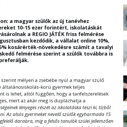
L
zon: a magyar szülők az új tanévhez
reket 10-15 ezer forintért, iskolatáskát
 vásárolnak a REGIO JÁTÉK friss felmérése
gusztusban kezdődik, a vállalat online 10%,
 5% kosárérték-növekedésre számít a tavalyi
skedő felmérése szerint a szülők továbbra is
referálják.
e szerint mélyen a zsebébe nyúl a magyar szülő
y általánosiskolás-korú gyermek teljes
nt is lehet, attól függően, hogy a tanfelszerelések
éges, mert az akár meg is duplázhatja a
ségeinek lényeges részét az iskolatáska teszi ki, tízből
pni. Az alsós gyermeket nevelő szülők egyharmada 15
gfelelő darabra, míg a felsős tanulók szülei jellemzően