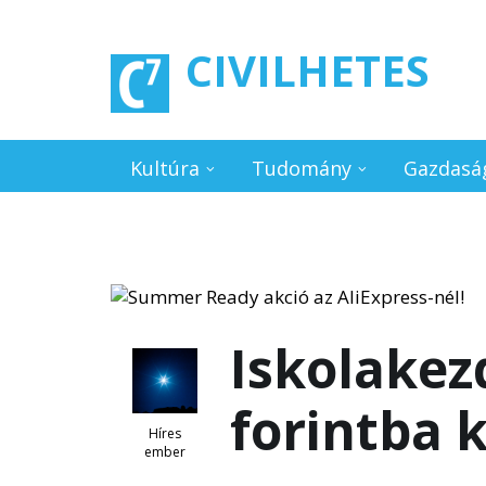
Ugrás a tartalomra
CIVILHETES
Kultúra
Tudomány
Gazdasá
Iskolakez
forintba k
Híres
ember