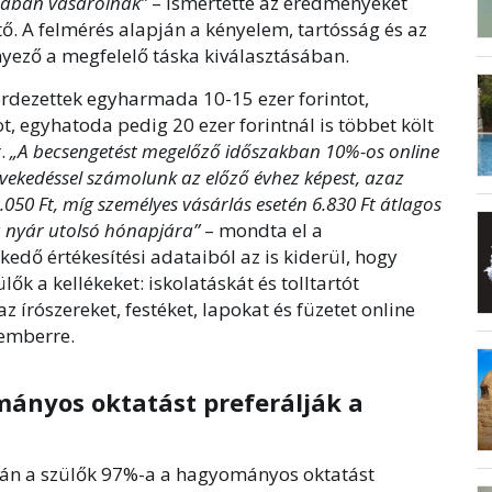
riában vásárolnak”
– ismertette az eredményeket
. A felmérés alapján a kényelem, tartósság és az
ező a megfelelő táska kiválasztásában.
rdezettek egyharmada 10-15 ezer forintot,
t, egyhatoda pedig 20 ezer forintnál is többet költ
r.
„A becsengetést megelőző időszakban 10%-os online
vekedéssel számolunk az előző évhez képest, azaz
050 Ft, míg személyes vásárlás esetén 6.830 Ft átlagos
a nyár utolsó hónapjára”
– mondta el a
kedő értékesítési adataiból az is kiderül, hogy
ők a kellékeket: iskolatáskát és tolltartót
 írószereket, festéket, lapokat és füzetet online
temberre.
mányos oktatást preferálják a
ján a szülők 97%-a a hagyományos oktatást