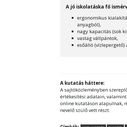
A jó iskolatáska fő ismérv
ergonomikus kialakítás
anyagból),
nagy kapacitás (sok ki
vastag vállpántok,
esőálló (vízlepergető)
A kutatás háttere:
A sajtóközleményben szereplő
értékesítési adatain, valamint 
online kutatáson alapulnak, 
nevelő szülő vett részt.
Címkék: