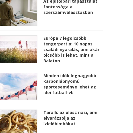
Az építőipari tapasztalat
fontossága a
szerszámválasztásban
Európa 7 legolcsóbb
tengerpartja: 10 napos
családi nyaralás, ami akár
olcsóbb is lehet, mint a
Balaton
Minden idők legnagyobb
karbonlábnyomú
sporteseménye lehet az
idei futball-vb
Taralli: az olasz nasi, ami
elvarázsolja az
ízlelőbimbókat