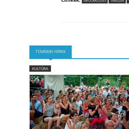
ISKOLAKEZDÉS
TANSZER
TOVÁBBI HÍREK
(AKTÍV FÜL)
KULTÚRA