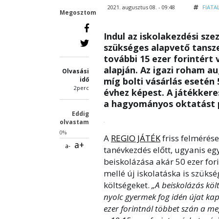
2021. augusztus 08. - 09:48
FIATA
Megosztom
Indul az iskolakezdési sze
szükséges alapvető tansze
további 15 ezer forintért
alapján. Az igazi roham au
Olvasási
idő
míg bolti vásárlás esetén
2perc
évhez képest. A játékkere
a hagyományos oktatást p
Eddig
olvastam
0%
A
REGIO JÁTÉK
friss felmérés
a+
a-
tanévkezdés előtt, ugyanis eg
beiskolázása akár 50 ezer fori
mellé új iskolatáska is szüks
költségeket.
„A beiskolázás költ
nyolc gyermek fog idén újat ka
ezer forintnál többet szán a me