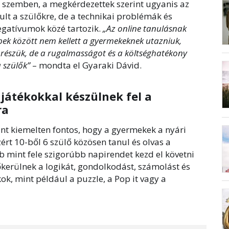
al szemben, a megkérdezettek szerint ugyanis az
ult a szülőkre, de a technikai problémák és
egatívumok közé tartozik.
„Az online tanulásnak
bbek között nem kellett a gyermekeknek utazniuk,
 részük, de a rugalmasságot és a költséghatékony
 szülők”
– mondta el Gyaraki Dávid.
játékokkal készülnek fel a
ra
nt kiemelten fontos, hogy a gyermekek a nyári
zért 10-ből 6 szülő közösen tanul és olvas a
öbb mint fele szigorúbb napirendet kezd el követni
kerülnek a logikát, gondolkodást, számolást és
ok, mint például a puzzle, a Pop it vagy a