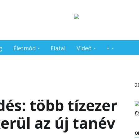
g
Életmód
Fiatal
Videó
+
2
dés: több tízezer
erül az új tanév
O