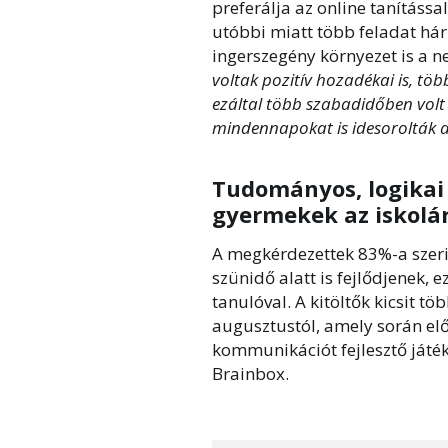
preferálja az online tanításs
utóbbi miatt több feladat hár
ingerszegény környezet is a n
voltak pozitív hozadékai is, tö
ezáltal több szabadidőben volt
mindennapokat is idesorolták a
Tudományos, logikai 
gyermekek az iskolá
A megkérdezettek 83%-a szeri
szünidő alatt is fejlődjenek, e
tanulóval. A kitöltők kicsit t
augusztustól, amely során elő
kommunikációt fejlesztő játék
Brainbox.