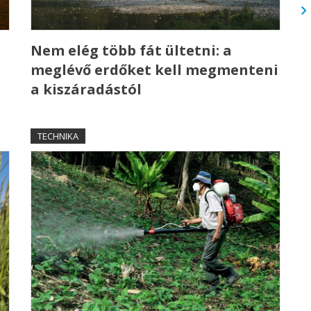
a
Nem elég több fát ültetni: a
meglévő erdőket kell megmenteni
a kiszáradástól
TECHNIKA