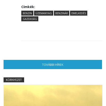
Címkék:
BENZIN
ÜZEMANYAG
BENZINÁR
EMELKEDÉS
GAZDASÁG
TOVÁBBI HÍREK
(AKTÍV FÜL)
KÖRNYEZET