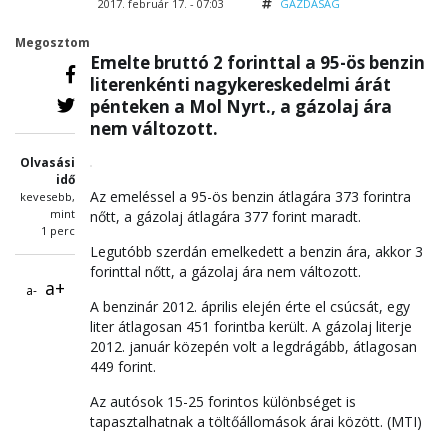
2017. február 17. - 07:03
GAZDASÁG
Megosztom
Emelte bruttó 2 forinttal a 95-ös benzin
literenkénti nagykereskedelmi árát
pénteken a Mol Nyrt., a gázolaj ára
nem változott.
Olvasási
idő
Az emeléssel a 95-ös benzin átlagára 373 forintra
kevesebb,
mint
nőtt, a gázolaj átlagára 377 forint maradt.
1 perc
Legutóbb szerdán emelkedett a benzin ára, akkor 3
forinttal nőtt, a gázolaj ára nem változott.
a+
a-
A benzinár 2012. április elején érte el csúcsát, egy
liter átlagosan 451 forintba került. A gázolaj literje
2012. január közepén volt a legdrágább, átlagosan
449 forint.
Az autósok 15-25 forintos különbséget is
tapasztalhatnak a töltőállomások árai között. (MTI)