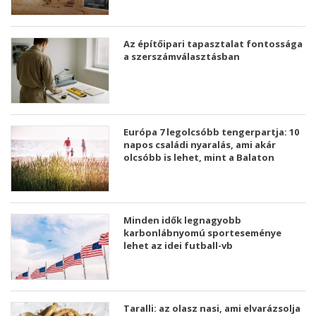
Az építőipari tapasztalat fontossága
a szerszámválasztásban
Európa 7 legolcsóbb tengerpartja: 10
napos családi nyaralás, ami akár
olcsóbb is lehet, mint a Balaton
Minden idők legnagyobb
karbonlábnyomú sporteseménye
lehet az idei futball-vb
Taralli: az olasz nasi, ami elvarázsolja