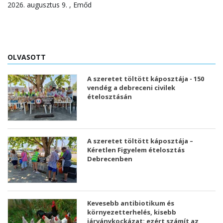
2026. augusztus 9. , Emőd
OLVASOTT
A szeretet töltött káposztája - 150
vendég a debreceni civilek
ételosztásán
A szeretet töltött káposztája –
Kéretlen Figyelem ételosztás
Debrecenben
Kevesebb antibiotikum és
környezetterhelés, kisebb
járványkockázat: ezért számít az