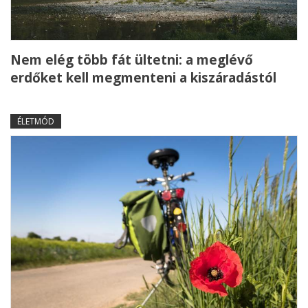
Nem elég több fát ültetni: a meglévő
erdőket kell megmenteni a kiszáradástól
ÉLETMÓD