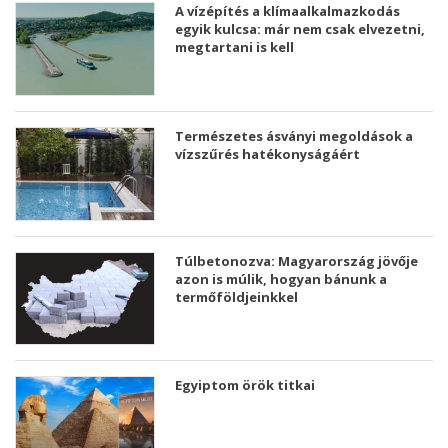
A vízépítés a klímaalkalmazkodás
egyik kulcsa: már nem csak elvezetni,
megtartani is kell
Természetes ásványi megoldások a
vízszűrés hatékonyságáért
Túlbetonozva: Magyarország jövője
azon is múlik, hogyan bánunk a
termőföldjeinkkel
Egyiptom örök titkai