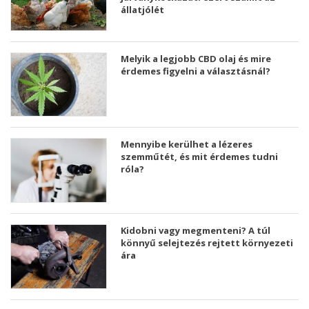
állatjólét
Melyik a legjobb CBD olaj és mire
érdemes figyelni a választásnál?
Mennyibe kerülhet a lézeres
szemműtét, és mit érdemes tudni
róla?
Kidobni vagy megmenteni? A túl
könnyű selejtezés rejtett környezeti
ára