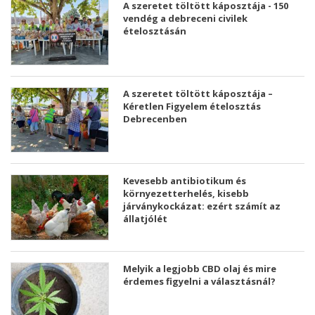
A szeretet töltött káposztája - 150
vendég a debreceni civilek
ételosztásán
A szeretet töltött káposztája –
Kéretlen Figyelem ételosztás
Debrecenben
Kevesebb antibiotikum és
környezetterhelés, kisebb
járványkockázat: ezért számít az
állatjólét
Melyik a legjobb CBD olaj és mire
érdemes figyelni a választásnál?