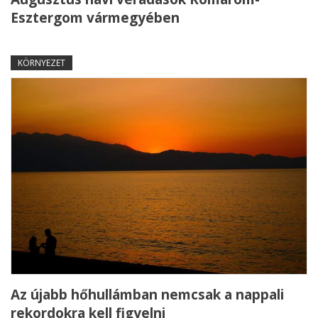
Esztergom vármegyében
KÖRNYEZET
Az újabb hőhullámban nemcsak a nappali
rekordokra kell figyelni