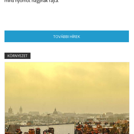
mind nyomot hagynak rajta.
TOVÁBBI HÍREK
(AKTÍV FÜL)
KÖRNYEZET