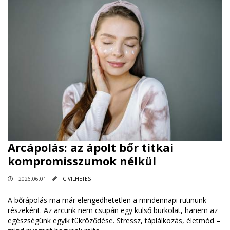
Arcápolás: az ápolt bőr titkai
kompromisszumok nélkül
2026.06.01
CIVILHETES
A bőrápolás ma már elengedhetetlen a mindennapi rutinunk
részeként. Az arcunk nem csupán egy külső burkolat, hanem az
egészségünk egyik tükröződése. Stressz, táplálkozás, életmód –