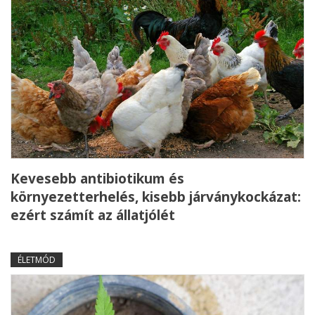
Kevesebb antibiotikum és
környezetterhelés, kisebb járványkockázat:
ezért számít az állatjólét
ÉLETMÓD