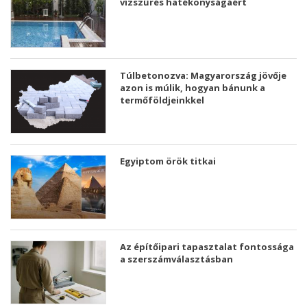
vízszűrés hatékonyságáért
Túlbetonozva: Magyarország jövője
azon is múlik, hogyan bánunk a
termőföldjeinkkel
Egyiptom örök titkai
Az építőipari tapasztalat fontossága
a szerszámválasztásban