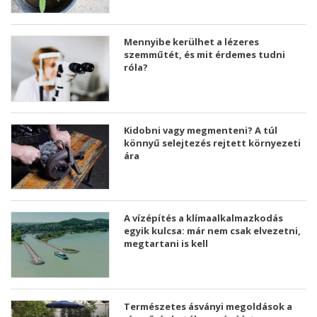
Mennyibe kerülhet a lézeres
szemműtét, és mit érdemes tudni
róla?
Kidobni vagy megmenteni? A túl
könnyű selejtezés rejtett környezeti
ára
A vízépítés a klímaalkalmazkodás
egyik kulcsa: már nem csak elvezetni,
megtartani is kell
Természetes ásványi megoldások a