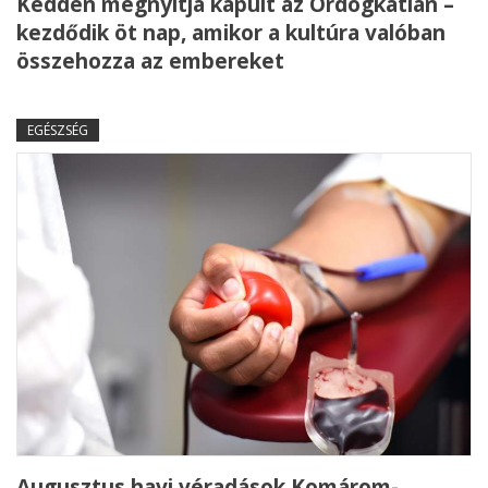
Kedden megnyitja kapuit az Ördögkatlan –
kezdődik öt nap, amikor a kultúra valóban
összehozza az embereket
EGÉSZSÉG
Augusztus havi véradások Komárom-