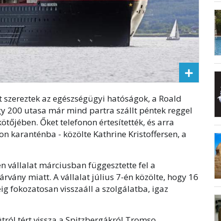
t szereztek az egészségügyi hatóságok, a Roald
 200 utasa már mind partra szállt péntek reggel
tőjében. Őket telefonon értesítették, és arra
on karanténba - közölte Kathrine Kristoffersen, a
n vállalat márciusban függesztette fel a
rvány miatt. A vállalat július 7-én közölte, hogy 16
g fokozatosan visszaáll a szolgálatba, igaz
ról tért vissza a Spitzbergákról Tromso