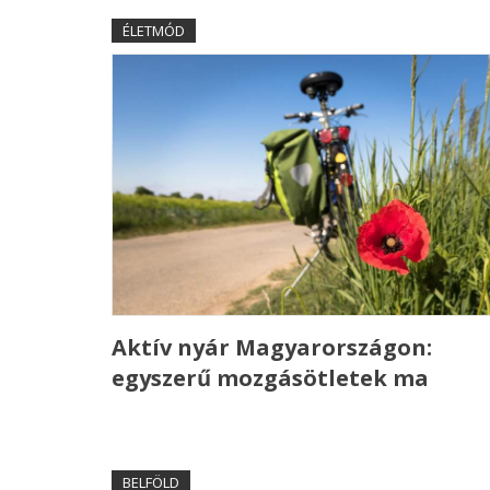
ÉLETMÓD
Aktív nyár Magyarországon:
egyszerű mozgásötletek ma
BELFÖLD