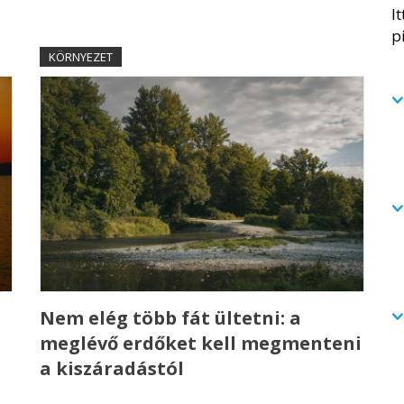
KÖRNYEZET
a
Nem elég több fát ültetni: a
meglévő erdőket kell megmenteni
a kiszáradástól