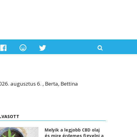
026. augusztus 6. , Berta, Bettina
LVASOTT
Melyik a legjobb CBD olaj
és mire érdemes figyelni a