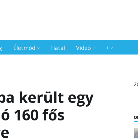
g
Életmód
Fiatal
Videó
+
2
a került egy
ó 160 fős
O
ge