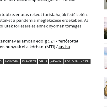
 több ezer utas rekedt turistahajók fedélzetén,
kötőiket a pandémia megfékezése érdekében. Az
bbi utak törlésére és ennek nyomán tömeges
.
skandináv államban eddig 9217 fertőzöttet
-en hunytak el a kórban. (MTI) /
atv.hu
JÓ
NORVÉGIA
KARANTÉN
VÍRUS
JÁRVÁNY
ROALD AMUNDSEN