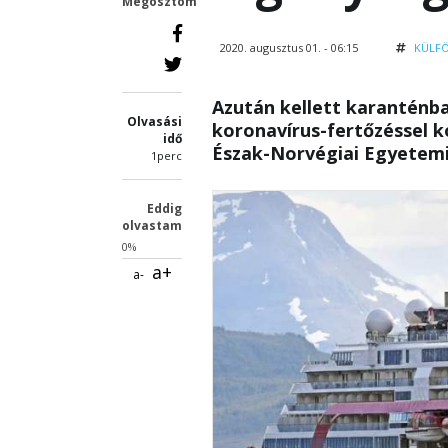
Megosztom
2020. augusztus 01. - 06:15
KÜLF
Azután kellett karanténba
Olvasási
koronavírus-fertőzéssel k
idő
Észak-Norvégiai Egyetemi
1perc
Eddig
olvastam
0%
a+
a-