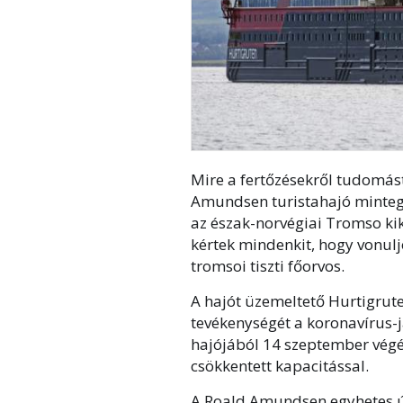
Mire a fertőzésekről tudomás
Amundsen turistahajó mintegy
az észak-norvégiai Tromso kikö
kértek mindenkit, hogy vonulj
tromsoi tiszti főorvos.
A hajót üzemeltető Hurtigrute
tevékenységét a koronavírus-já
hajójából 14 szeptember végéi
csökkentett kapacitással.
A Roald Amundsen egyhetes út