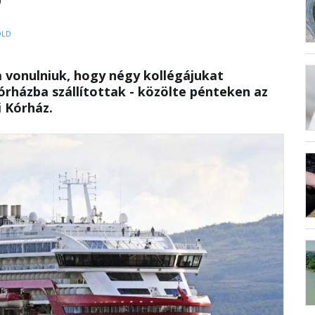
ÖLD
 vonulniuk, hogy négy kollégájukat
órházba szállítottak - közölte pénteken az
 Kórház.