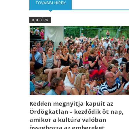
TOVÁBBI HÍREK
(AKTÍV FÜL)
KULTÚRA
Kedden megnyitja kapuit az
Ördögkatlan – kezdődik öt nap,
amikor a kultúra valóban
összehozza az embereket