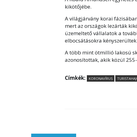
kikötőjébe.
A világjárvány korai fázisában
mert az országok lezárták ki
üzemeltető vállalatok a tová
elbocsátásokra kényszerültek
A több mint ötmillió lakosú 
azonosítottak, akik közül 255
Címkék:
KORONAVÍRUS
TURISTAHA