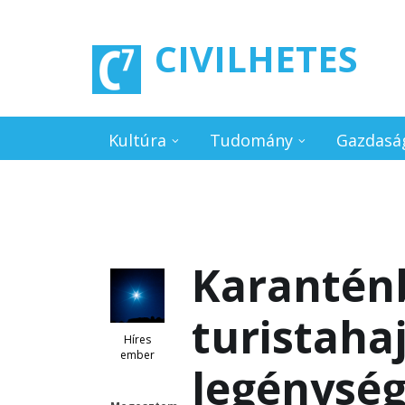
Ugrás a tartalomra
CIVILHETES
Kultúra
Tudomány
Gazdasá
Karanténb
turistahaj
Híres
ember
legénysé