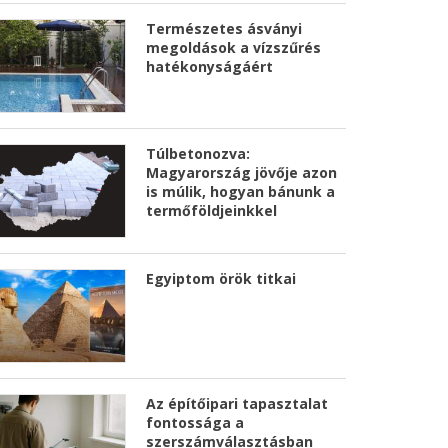
Természetes ásványi
megoldások a vízszűrés
hatékonyságáért
Túlbetonozva:
Magyarország jövője azon
is múlik, hogyan bánunk a
termőföldjeinkkel
Egyiptom örök titkai
Az építőipari tapasztalat
fontossága a
szerszámválasztásban