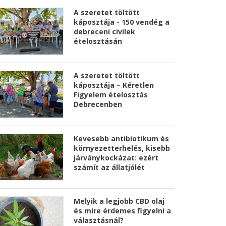
A szeretet töltött
káposztája - 150 vendég a
debreceni civilek
ételosztásán
A szeretet töltött
káposztája – Kéretlen
Figyelem ételosztás
Debrecenben
Kevesebb antibiotikum és
környezetterhelés, kisebb
járványkockázat: ezért
számít az állatjólét
Melyik a legjobb CBD olaj
és mire érdemes figyelni a
választásnál?