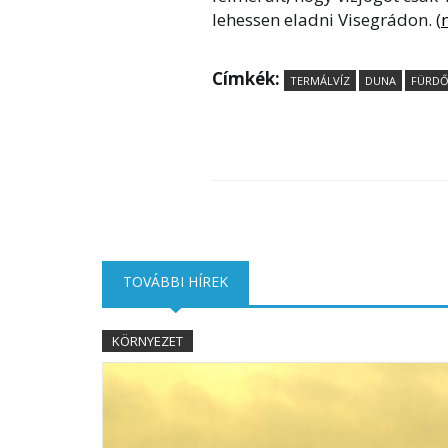
lehessen eladni Visegrádon. (
Címkék:
TERMÁLVÍZ
DUNA
FÜRD
TOVÁBBI HÍREK
(AKTÍV FÜL)
KÖRNYEZET