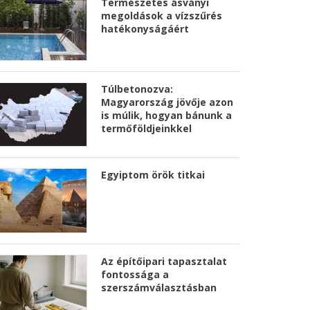
Természetes ásványi
megoldások a vízszűrés
hatékonyságáért
Túlbetonozva:
Magyarország jövője azon
is múlik, hogyan bánunk a
termőföldjeinkkel
Egyiptom örök titkai
Az építőipari tapasztalat
fontossága a
szerszámválasztásban