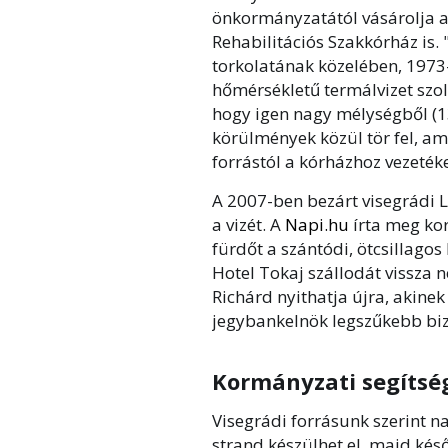
önkormányzatától vásárolja a
Rehabilitációs Szakkórház is.
torkolatának közelében, 1973-
hőmérsékletű termálvizet szolg
hogy igen nagy mélységből (1
körülmények közül tör fel, am
forrástól a kórházhoz vezeték
A 2007-ben bezárt visegrádi 
a vizét. A
Napi.hu
írta meg ko
fürdőt a szántódi, ötcsillagos
Hotel Tokaj szállodát vissza 
Richárd nyithatja újra, akine
jegybankelnök legszűkebb biz
Kormányzati segítsé
Visegrádi forrásunk szerint na
strand készülhet el, majd kés