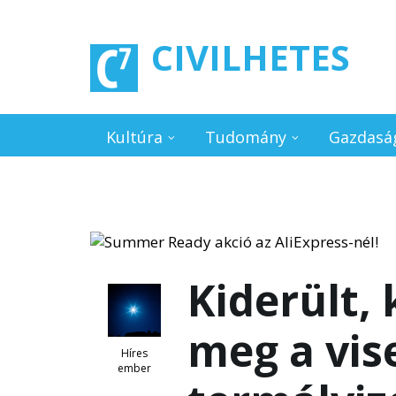
Ugrás a tartalomra
CIVILHETES
Kultúra
Tudomány
Gazdasá
Kiderült, 
meg a vis
Híres
ember