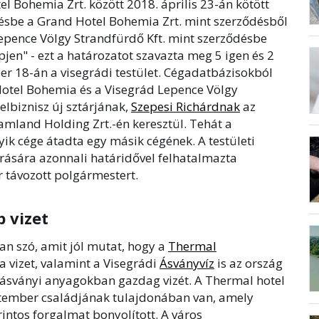
 Bohemia Zrt. között 2018. április 23-án kötött
désbe a Grand Hotel Bohemia Zrt. mint szerződésből
 Lepence Völgy Strandfürdő Kft. mint szerződésbe
jen" - ezt a határozatot szavazta meg 5 igen és 2
er 18-án a visegrádi testület. Cégadatbázisokból
Hotel Bohemia és a Visegrád Lepence Völgy
telbiznisz új sztárjának,
Szepesi Richárdnak
az
amland Holding Zrt.-én keresztül. Tehát a
yik cége átadta egy másik cégének. A testületi
írására azonnali határidővel felhatalmazta
 távozott polgármestert.
p vizet
an szó, amit jól mutat, hogy a
Thermal
a vizet, valamint a Visegrádi
Ásványvíz
is az ország
 ásványi anyagokban gazdag vizét. A Thermal hotel
etember családjának tulajdonában van, amely
rintos forgalmat bonyolított. A város