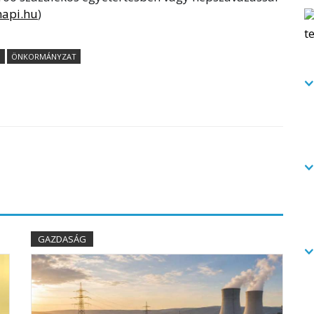
napi.hu
)
Ő
ÖNKORMÁNYZAT
GAZDASÁG