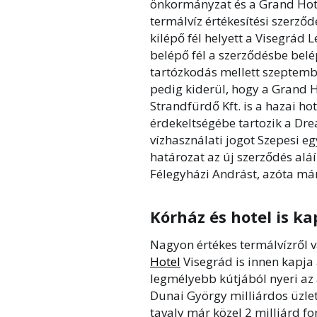
önkormányzat és a Grand Hotel
termálvíz értékesítési szerző
kilépő fél helyett a Visegrád
belépő fél a szerződésbe belép
tartózkodás mellett szeptemb
pedig kiderül, hogy a Grand 
Strandfürdő Kft. is a hazai ho
érdekeltségébe tartozik a Dre
vízhasználati jogot Szepesi eg
határozat az új szerződés alá
Félegyházi Andrást, azóta már
Kórház és hotel is ka
Nagyon értékes termálvízről v
Hotel
Visegrád is innen kapja 
legmélyebb kútjából nyeri az
Dunai György milliárdos üzl
tavaly már közel 2 milliárd fo