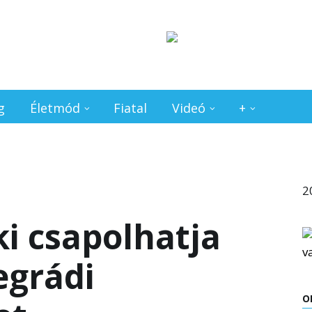
g
Életmód
Fiatal
Videó
+
2
ki csapolhatja
egrádi
O