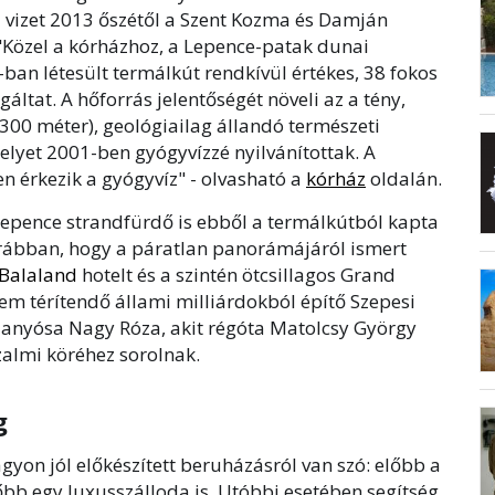
 vizet 2013 őszétől a Szent Kozma és Damján
 "Közel a kórházhoz, a Lepence-patak dunai
ban létesült termálkút rendkívül értékes, 38 fokos
áltat. A hőforrás jelentőségét növeli az a tény,
300 méter), geológiailag állandó természeti
elyet 2001-ben gyógyvízzé nyilvánítottak. A
en érkezik a gyógyvíz" - olvasható a
kórház
oldalán.
Lepence strandfürdő is ebből a termálkútból kapta
rábban, hogy a páratlan panorámájáról ismert
Balaland
hotelt és a szintén ötcsillagos Grand
nem térítendő állami milliárdokból építő Szepesi
k anyósa Nagy Róza, akit régóta Matolcsy György
almi köréhez sorolnak.
g
gyon jól előkészített beruházásról van szó: előbb a
őbb egy luxusszálloda is. Utóbbi esetében segítség