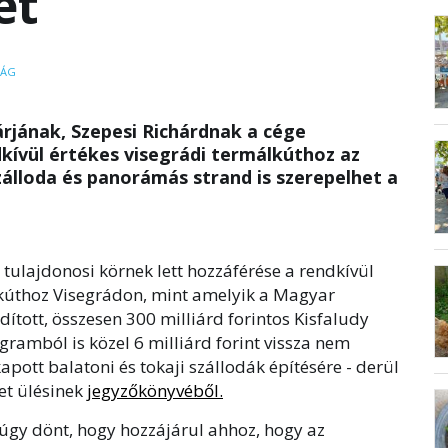
et
SÁG
tárjának, Szepesi Richárdnak a cége
kívül értékes visegrádi termálkúthoz az
álloda és panorámás strand is szerepelhet a
ulajdonosi körnek lett hozzáférése a rendkívül
lkúthoz Visegrádon, mint amelyik a Magyar
dított, összesen 300 milliárd forintos Kisfaludy
ogramból is közel 6 milliárd forint vissza nem
pott balatoni és tokaji szállodák építésére - derül
let ülésinek
jegyzőkönyvéből.
 úgy dönt, hogy hozzájárul ahhoz, hogy az