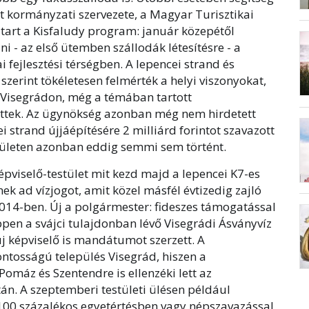
at kormányzati szervezete, a Magyar Turisztikai
tart a Kisfaludy program: január közepétől
ni - az első ütemben szállodák létesítésre - a
 fejlesztési térségben. A lepencei strand és
szerint tökéletesen felmérték a helyi viszonyokat,
k Visegrádon, még a témában tartott
ettek. Az ügynökség azonban még nem hirdetett
 strand újjáépítésére 2 milliárd forintot szavazott
ületen azonban eddig semmi sem történt.
épviselő-testület mit kezd majd a lepencei K7-es
ek ad vízjogot, amit közel másfél évtizedig zajló
 2014-ben. Új a polgármester: fideszes támogatással
ppen a svájci tulajdonban lévő Visegrádi Ásványvíz
 új képviselő is mandátumot szerzett. A
tosságú település Visegrád, hiszen a
máz és Szentendre is ellenzéki lett az
án. A szeptemberi testületi ülésen például
 100 százalékos egyetértésben vagy népszavazással