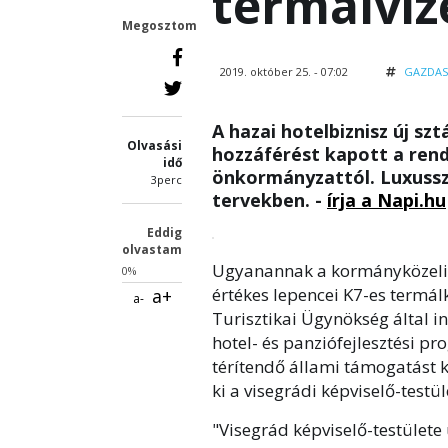
termálviz
Megosztom
2019. október 25. - 07:02
GAZDA
A hazai hotelbiznisz új sz
Olvasási
hozzáférést kapott a rend
idő
önkormányzattól. Luxussz
3perc
tervekben. -
írja a Napi.hu
Eddig
olvastam
Ugyanannak a kormányközeli t
0%
értékes lepencei K7-es termá
a+
a-
Turisztikai Ügynökség által in
hotel- és panziófejlesztési pr
térítendő állami támogatást ka
ki a visegrádi képviselő-testü
"Visegrád képviselő-testülete