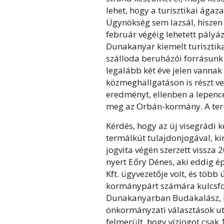
lehet, hogy a turisztikai ágaz
Ügynökség sem lazsál, hiszen 
február végéig lehetett pályáz
Dunakanyar kiemelt turisztikai
szálloda beruházói forrásunk 
legalább két éve jelen vanna
közmeghallgatáson is részt v
eredményt, ellenben a lepencei
meg az Orbán-kormány. A ter
Kérdés, hogy az új visegrádi k
termálkút tulajdonjogával, kin
jogvita végén szerzett vissza
nyert Eőry Dénes, aki eddig é
Kft. ügyvezetője volt, és több
kormánypárt számára kulcsfon
Dunakanyarban Budakalász, Po
önkormányzati választások ut
felmerült, hogy vízjogot csak