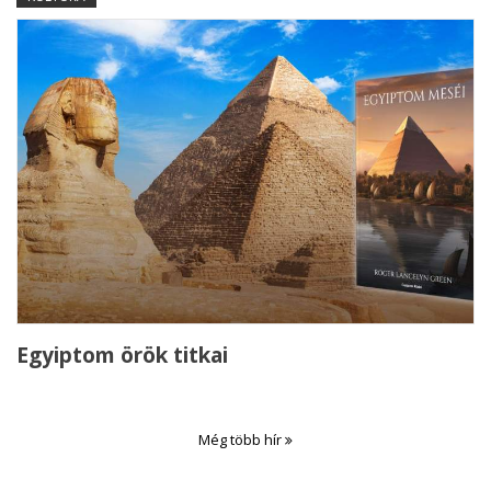
Egyiptom örök titkai
Még több hír