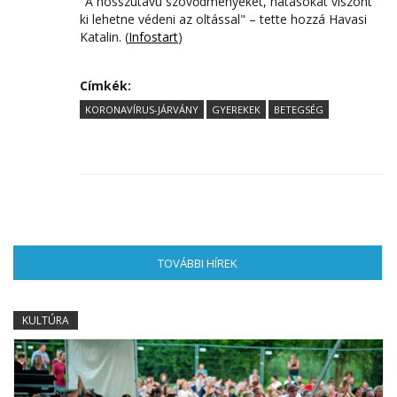
"A hosszútávú szövődményeket, hatásokat viszont
ki lehetne védeni az oltással" – tette hozzá Havasi
Katalin. (
Infostart
)
Címkék:
KORONAVÍRUS-JÁRVÁNY
GYEREKEK
BETEGSÉG
TOVÁBBI HÍREK
(AKTÍV FÜL)
KULTÚRA