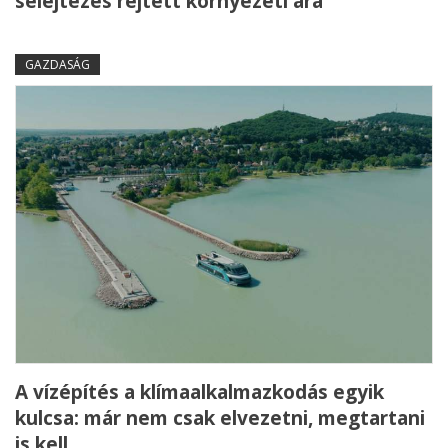
selejtezés rejtett környezeti ára
GAZDASÁG
A vízépítés a klímaalkalmazkodás egyik
kulcsa: már nem csak elvezetni, megtartani
is kell