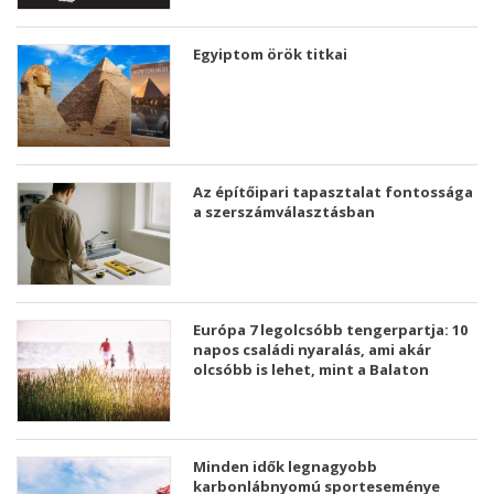
Egyiptom örök titkai
Az építőipari tapasztalat fontossága
a szerszámválasztásban
Európa 7 legolcsóbb tengerpartja: 10
napos családi nyaralás, ami akár
olcsóbb is lehet, mint a Balaton
Minden idők legnagyobb
karbonlábnyomú sporteseménye