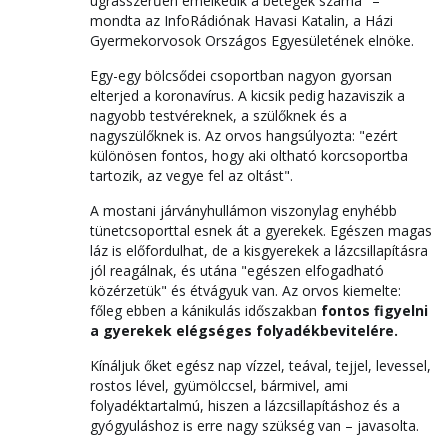
ugrásszerűen emelkedik a betegek száma" –
mondta az InfoRádiónak Havasi Katalin, a Házi
Gyermekorvosok Országos Egyesületének elnöke.
Egy-egy bölcsődei csoportban nagyon gyorsan
elterjed a koronavírus. A kicsik pedig hazaviszik a
nagyobb testvéreknek, a szülőknek és a
nagyszülőknek is. Az orvos hangsúlyozta: "ezért
különösen fontos, hogy aki oltható korcsoportba
tartozik, az vegye fel az oltást".
A mostani járványhullámon viszonylag enyhébb
tünetcsoporttal esnek át a gyerekek. Egészen magas
láz is előfordulhat, de a kisgyerekek a lázcsillapításra
jól reagálnak, és utána "egészen elfogadható
közérzetük" és étvágyuk van. Az orvos kiemelte:
főleg ebben a kánikulás időszakban
fontos figyelni
a gyerekek elégséges folyadékbevitelére.
Kínáljuk őket egész nap vízzel, teával, tejjel, levessel,
rostos lével, gyümölccsel, bármivel, ami
folyadéktartalmú, hiszen a lázcsillapításhoz és a
gyógyuláshoz is erre nagy szükség van – javasolta.