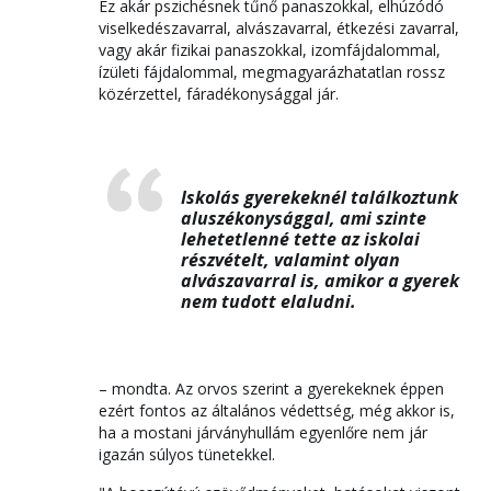
Ez akár pszichésnek tűnő panaszokkal, elhúzódó
viselkedészavarral, alvászavarral, étkezési zavarral,
vagy akár fizikai panaszokkal, izomfájdalommal,
ízületi fájdalommal, megmagyarázhatatlan rossz
közérzettel, fáradékonysággal jár.
Iskolás gyerekeknél találkoztunk
aluszékonysággal, ami szinte
lehetetlenné tette az iskolai
részvételt, valamint olyan
alvászavarral is, amikor a gyerek
nem tudott elaludni.
– mondta. Az orvos szerint a gyerekeknek éppen
ezért fontos az általános védettség, még akkor is,
ha a mostani járványhullám egyenlőre nem jár
igazán súlyos tünetekkel.