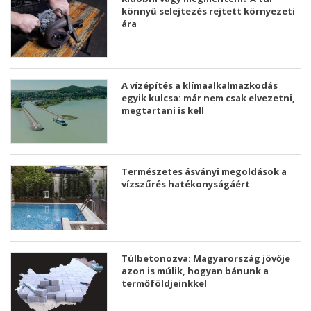
könnyű selejtezés rejtett környezeti
ára
A vízépítés a klímaalkalmazkodás
egyik kulcsa: már nem csak elvezetni,
megtartani is kell
Természetes ásványi megoldások a
vízszűrés hatékonyságáért
Túlbetonozva: Magyarország jövője
azon is múlik, hogyan bánunk a
termőföldjeinkkel