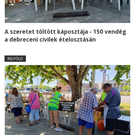
A szeretet töltött káposztája - 150 vendég
a debreceni civilek ételosztásán
BELFÖLD