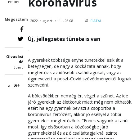
koronavírus
ember
Megosztom
2022. augusztus 11. - 08:08
FIATAL
Új, jellegzetes tünete is van
Olvasási
A gyerekek többsége enyhe tünetekkel esik át a
idő
betegségen, de nagy a kockázata annak, hogy
3perc
megfertőzik az idősebb családtagokat, vagy az
úgynevezett a poszt-Covid szövődményeitől fognak
a+
szenvedni.
a-
A bölcsődékben nemrég ért véget a szünet. Az ide
járó gyerekek az életkoruk miatt még nem olthatók,
ezért ha egy gyermek beviszi a csoportba a
koronavírus-fertőzést, akkor jó eséllyel a többi
gyermek is megfertőződik. "Ennek vagyunk a tanúi
most, így elsősorban a közösségbe járó
gyermekeknél és az ő családtagjaiknál szinte