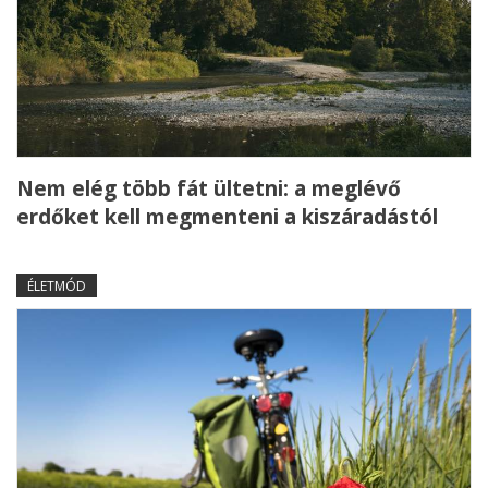
Nem elég több fát ültetni: a meglévő
erdőket kell megmenteni a kiszáradástól
ÉLETMÓD