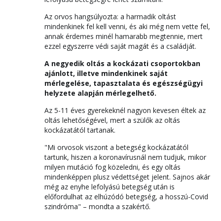
Az orvos hangsúlyozta: a harmadik oltást
mindenkinek fel kell venni, és aki még nem vette fel,
annak érdemes minél hamarabb megtennie, mert
ezzel egyszerre védi saját magát és a családját.
A negyedik oltás a kockázati csoportokban
ajánlott, illetve mindenkinek saját
mérlegelése, tapasztalata és egészségügyi
helyzete alapján mérlegelhető.
Az 5-11 éves gyerekeknél nagyon kevesen éltek az
oltás lehetőségével, mert a szülők az oltás
kockázatától tartanak.
"Mi orvosok viszont a betegség kockázatától
tartunk, hiszen a koronavírusnál nem tudjuk, mikor
milyen mutáció fog közeledni, és egy oltás
mindenképpen plusz védettséget jelent. Sajnos akár
még az enyhe lefolyású betegség után is
előfordulhat az elhúzódó betegség, a hosszú-Covid
szindróma" – mondta a szakértő.