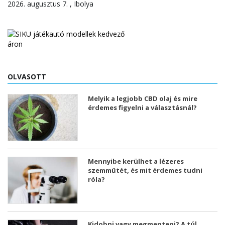
2026. augusztus 7. , Ibolya
OLVASOTT
Melyik a legjobb CBD olaj és mire
érdemes figyelni a választásnál?
Mennyibe kerülhet a lézeres
szemműtét, és mit érdemes tudni
róla?
Kidobni vagy megmenteni? A túl