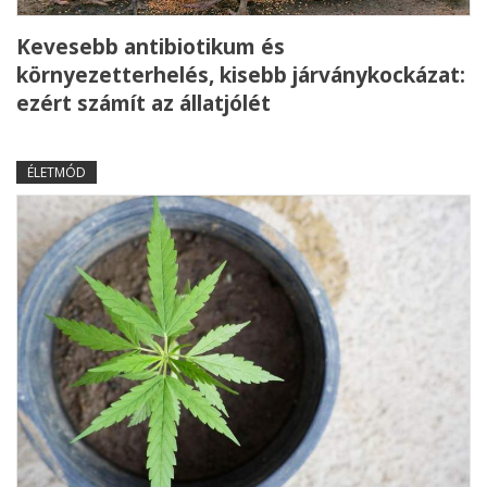
Kevesebb antibiotikum és
környezetterhelés, kisebb járványkockázat:
ezért számít az állatjólét
ÉLETMÓD