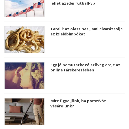
lehet az idei futball-vb
Taralli: az olasz nasi, ami elvarázsolja
az ízlelőbimbókat
Egy jó bemutatkozó szöveg ereje az
online társkeresésben
Mire figyeljünk, ha porszívót
vásárolunk?