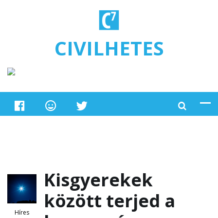
Ugrás a tartalomra
CIVILHETES
Kisgyerekek
között terjed a
Híres