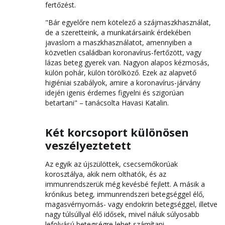
fertőzést.
"Bár egyelőre nem kötelező a szájmaszkhasználat,
de a szeretteink, a munkatársaink érdekében
javaslom a maszkhasználatot, amennyiben a
közvetlen családban koronavírus-fertőzött, vagy
lázas beteg gyerek van. Nagyon alapos kézmosás,
külön pohár, külön törölköző. Ezek az alapvető
higiéniai szabályok, amire a koronavírus-járvány
idején igenis érdemes figyelni és szigorúan
betartani" – tanácsolta Havasi Katalin.
Két korcsoport különösen
veszélyeztetett
Az egyik az újszülöttek, csecsemőkorúak
korosztálya, akik nem olthatók, és az
immunrendszerük még kevésbé fejlett. A másik a
krónikus beteg, immunrendszeri betegséggel élő,
magasvérnyomás- vagy endokrin betegséggel, illetve
nagy túlsúllyal élő idősek, mivel náluk súlyosabb
lefolyású betegségre lehet számítani.