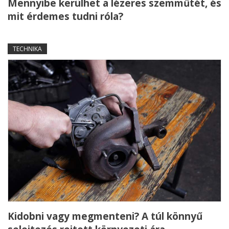
Mennyibe kerülhet a lézeres szemműtét, és
mit érdemes tudni róla?
TECHNIKA
Kidobni vagy megmenteni? A túl könnyű