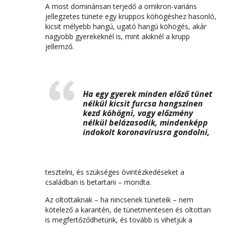
A most dominánsan terjedő a omikron-variáns
jellegzetes tünete egy kruppos köhögéshez hasonló,
kicsit mélyebb hangú, ugató hangú köhögés, akár
nagyobb gyerekeknél is, mint akiknél a krupp
jellemző.
Ha egy gyerek minden előző tünet
nélkül kicsit furcsa hangszínen
kezd köhögni, vagy előzmény
nélkül belázasodik, mindenképp
indokolt koronavírusra gondolni,
tesztelni, és szükséges óvintézkedéseket a
családban is betartani – mondta.
Az oltottaknak – ha nincsenek tüneteik – nem
kötelező a karantén, de tünetmentesen és oltottan
is megfertőződhetünk, és tovább is vihetjük a