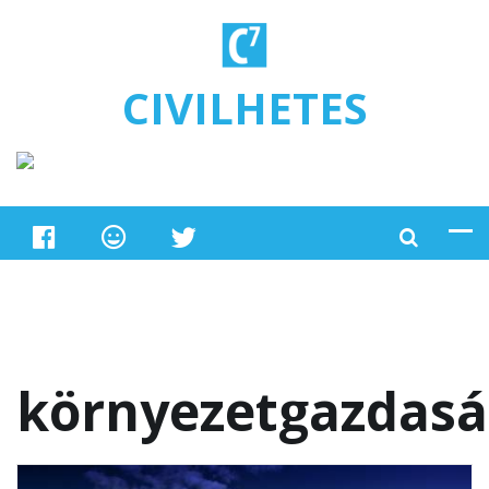
Ugrás a tartalomra
CIVILHETES
környezetgazdas