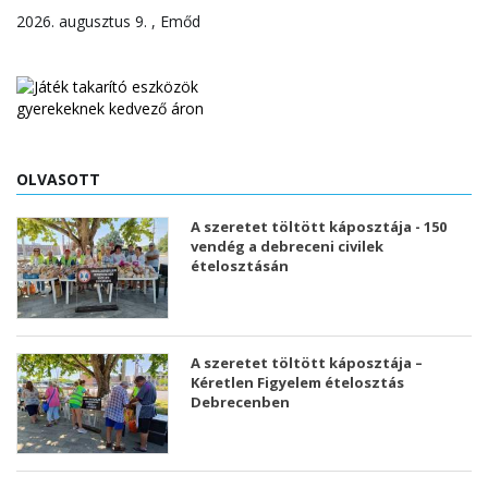
2026. augusztus 9. , Emőd
OLVASOTT
A szeretet töltött káposztája - 150
vendég a debreceni civilek
ételosztásán
A szeretet töltött káposztája –
Kéretlen Figyelem ételosztás
Debrecenben