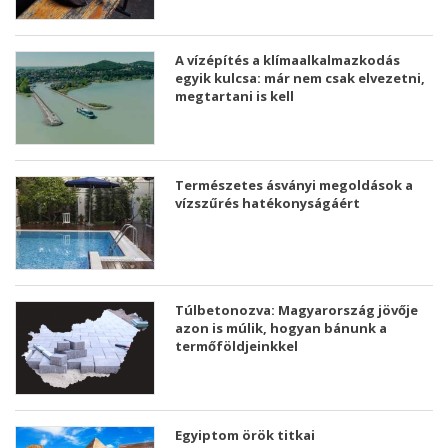
A vízépítés a klímaalkalmazkodás
egyik kulcsa: már nem csak elvezetni,
megtartani is kell
Természetes ásványi megoldások a
vízszűrés hatékonyságáért
Túlbetonozva: Magyarország jövője
azon is múlik, hogyan bánunk a
termőföldjeinkkel
Egyiptom örök titkai