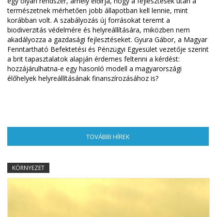
egy olyan rendszer, amely előírja, hogy a fejlesztések után a
természetnek mérhetően jobb állapotban kell lennie, mint
korábban volt. A szabályozás új forrásokat teremt a
biodiverzitás védelmére és helyreállítására, miközben nem
akadályozza a gazdasági fejlesztéseket. Gyura Gábor, a Magyar
Fenntartható Befektetési és Pénzügyi Egyesület vezetője szerint
a brit tapasztalatok alapján érdemes feltenni a kérdést:
hozzájárulhatna-e egy hasonló modell a magyarországi
élőhelyek helyreállításának finanszírozásához is?
TOVÁBBI HÍREK
(AKTÍV FÜL)
KÖRNYEZET