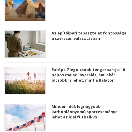
Az építőipari tapasztalat fontossága
a szerszámválasztásban
Európa 7 legolcsóbb tengerpartja: 10
napos családi nyaralás, ami akár
olcsóbb is lehet, mint a Balaton
Minden idők legnagyobb
karbonlábnyomú sporteseménye
lehet az idei futball-vb