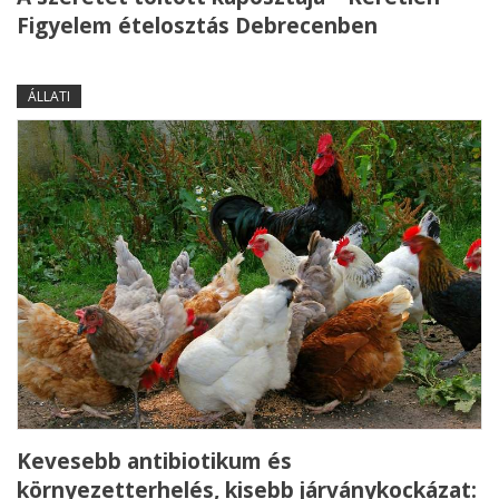
Figyelem ételosztás Debrecenben
ÁLLATI
Kevesebb antibiotikum és
környezetterhelés, kisebb járványkockázat: