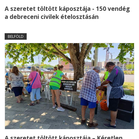
A szeretet töltött káposztája - 150 vendég
a debreceni civilek ételosztásán
BELFÖLD
A szeretet töltött káposztája – Kéretlen