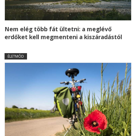
Nem elég több fát ültetni: a meglévő
erdőket kell megmenteni a kiszáradástól
ÉLETMÓD