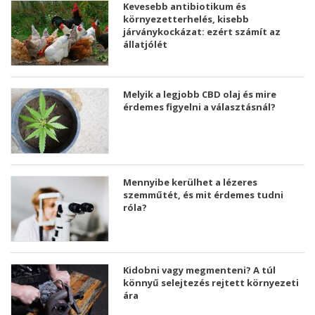
Kevesebb antibiotikum és
környezetterhelés, kisebb
járványkockázat: ezért számít az
állatjólét
Melyik a legjobb CBD olaj és mire
érdemes figyelni a választásnál?
Mennyibe kerülhet a lézeres
szemműtét, és mit érdemes tudni
róla?
Kidobni vagy megmenteni? A túl
könnyű selejtezés rejtett környezeti
ára