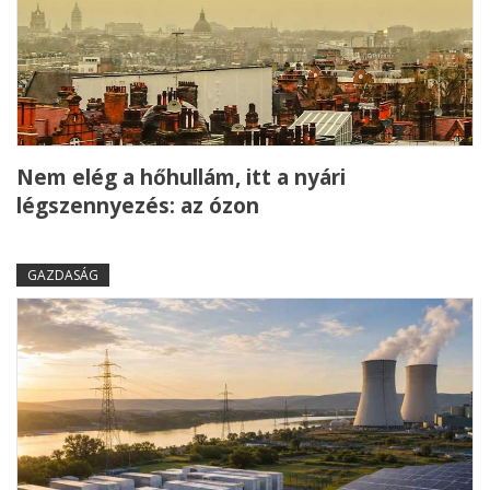
Nem elég a hőhullám, itt a nyári
légszennyezés: az ózon
GAZDASÁG