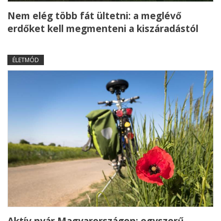
Nem elég több fát ültetni: a meglévő
erdőket kell megmenteni a kiszáradástól
ÉLETMÓD