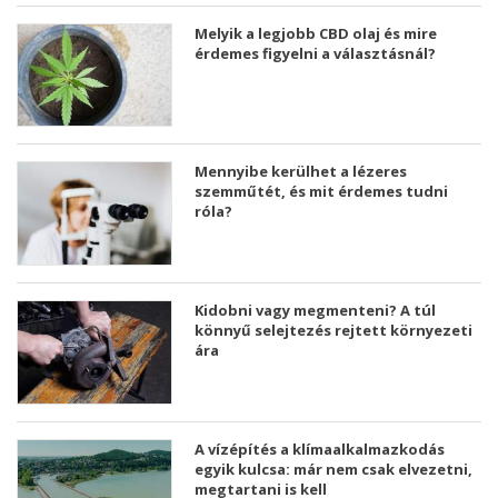
Melyik a legjobb CBD olaj és mire
érdemes figyelni a választásnál?
Mennyibe kerülhet a lézeres
szemműtét, és mit érdemes tudni
róla?
Kidobni vagy megmenteni? A túl
könnyű selejtezés rejtett környezeti
ára
A vízépítés a klímaalkalmazkodás
egyik kulcsa: már nem csak elvezetni,
megtartani is kell