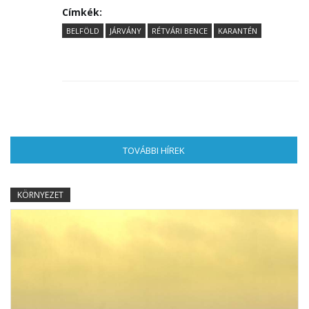
Címkék:
BELFÖLD
JÁRVÁNY
RÉTVÁRI BENCE
KARANTÉN
TOVÁBBI HÍREK
(AKTÍV FÜL)
KÖRNYEZET