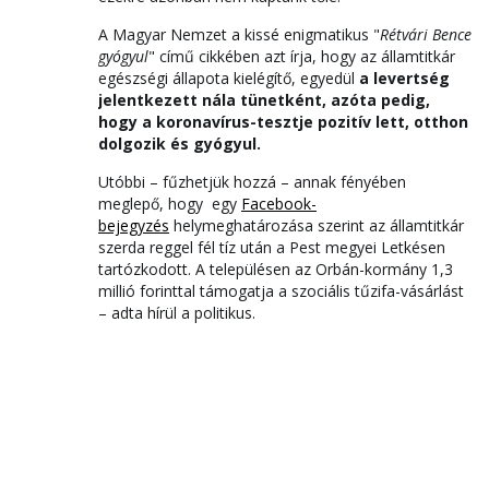
A Magyar Nemzet a kissé enigmatikus "
Rétvári Bence
gyógyul
" című cikkében azt írja, hogy az államtitkár
egészségi állapota kielégítő, egyedül
a levertség
jelentkezett nála tünetként, azóta pedig,
hogy a koronavírus-tesztje pozitív lett, otthon
dolgozik és gyógyul.
Utóbbi – fűzhetjük hozzá – annak fényében
meglepő, hogy egy
Facebook-
bejegyzés
helymeghatározása szerint az államtitkár
szerda reggel fél tíz után a Pest megyei Letkésen
tartózkodott. A településen az Orbán-kormány 1,3
millió forinttal támogatja a szociális tűzifa-vásárlást
– adta hírül a politikus.