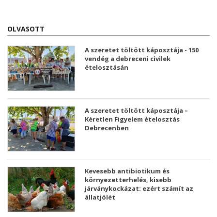
OLVASOTT
A szeretet töltött káposztája - 150
vendég a debreceni civilek
ételosztásán
A szeretet töltött káposztája –
Kéretlen Figyelem ételosztás
Debrecenben
Kevesebb antibiotikum és
környezetterhelés, kisebb
járványkockázat: ezért számít az
állatjólét