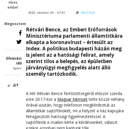
Híres
ember
2020. október 29. - 07:41
BELFÖLD
Megosztom
Rétvári Bence, az Emberi Erőforrások
Minisztériuma parlamenti államtitkára
elkapta a koronavírust – értesült az
Index. A politikus budapesti házán meg
is jelent az a hatósági felirat, amely
Olvasási
szerint tilos a belepés, az épületben
idő
járványügyi megfigyelés alatt álló
1perc
személy tartózkodik.
a+
a-
A hírt Rétvári Bence fertőzöttségéről először szerda
este 20:17-kor a
Magyar Nemzet
tette közzé néhány
órával azután, hogy telefonon megkérdeztük az
államtitkár sajtófőnökét, mi a helyzet a ház kapujára
felragasztott hatósági figyelmeztetéssel. A
sajtófőnök e-mailen kérte a kérdéseinket, választ
ezekre azonban nem kaptunk tőle.