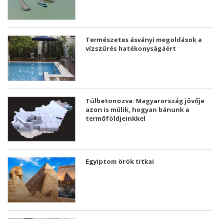
Természetes ásványi megoldások a
vízszűrés hatékonyságáért
Túlbetonozva: Magyarország jövője
azon is múlik, hogyan bánunk a
termőföldjeinkkel
Egyiptom örök titkai