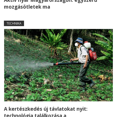
Aktív nyár Magyarországon: egyszerű
mozgásötletek ma
TECHNIKA
A kertészkedés új távlatokat nyit:
technológia találkozása a