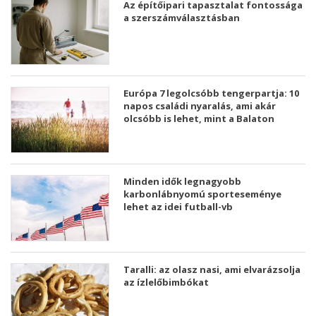
Az építőipari tapasztalat fontossága
a szerszámválasztásban
Európa 7 legolcsóbb tengerpartja: 10
napos családi nyaralás, ami akár
olcsóbb is lehet, mint a Balaton
Minden idők legnagyobb
karbonlábnyomú sporteseménye
lehet az idei futball-vb
Taralli: az olasz nasi, ami elvarázsolja
az ízlelőbimbókat