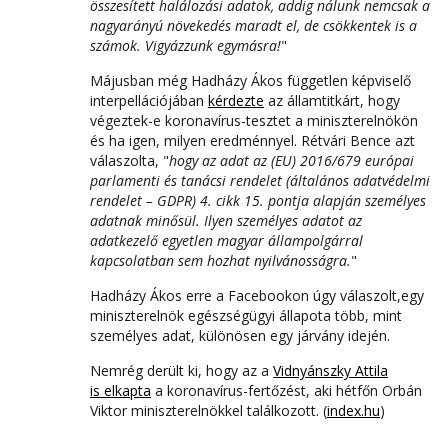
összesített halálozási adatok, addig nálunk nemcsak a
nagyarányú növekedés maradt el, de csökkentek is a
számok. Vigyázzunk egymásra!
"
Májusban még Hadházy Ákos független képviselő
interpellációjában
kérdezte
az államtitkárt, hogy
végeztek-e koronavírus-tesztet a miniszterelnökön
és ha igen, milyen eredménnyel. Rétvári Bence azt
válaszolta, "
hogy az adat az (EU) 2016/679 európai
parlamenti és tanácsi rendelet (általános adatvédelmi
rendelet – GDPR) 4. cikk 15. pontja alapján személyes
adatnak minősül. Ilyen személyes adatot az
adatkezelő egyetlen magyar állampolgárral
kapcsolatban sem hozhat nyilvánosságra.
"
Hadházy Ákos erre a Facebookon úgy válaszolt,egy
miniszterelnök egészségügyi állapota több, mint
személyes adat, különösen egy járvány idején.
Nemrég derült ki, hogy az a
Vidnyánszky Attila
is elkapta
a koronavírus-fertőzést, aki hétfőn Orbán
Viktor miniszterelnökkel találkozott. (
index.hu
)