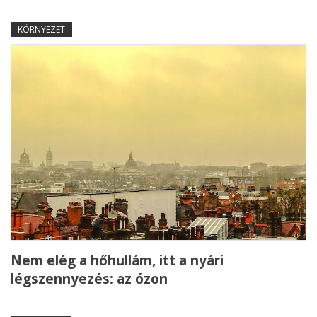
KÖRNYEZET
Nem elég a hőhullám, itt a nyári
légszennyezés: az ózon