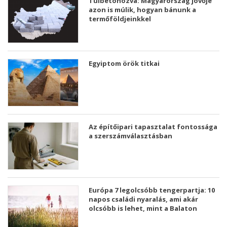
Túlbetonozva: Magyarország jövője
azon is múlik, hogyan bánunk a
termőföldjeinkkel
Egyiptom örök titkai
Az építőipari tapasztalat fontossága
a szerszámválasztásban
Európa 7 legolcsóbb tengerpartja: 10
napos családi nyaralás, ami akár
olcsóbb is lehet, mint a Balaton