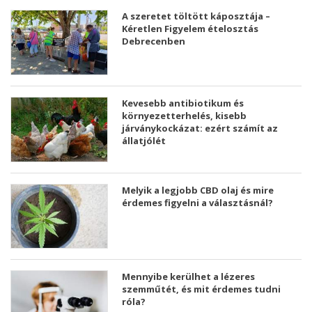
A szeretet töltött káposztája –
Kéretlen Figyelem ételosztás
Debrecenben
Kevesebb antibiotikum és
környezetterhelés, kisebb
járványkockázat: ezért számít az
állatjólét
Melyik a legjobb CBD olaj és mire
érdemes figyelni a választásnál?
Mennyibe kerülhet a lézeres
szemműtét, és mit érdemes tudni
róla?