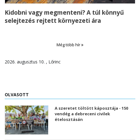
Kidobni vagy megmenteni? A túl könnyű
selejtezés rejtett környezeti ára
Még több hír
2026. augusztus 10. , Lőrinc
OLVASOTT
A szeretet töltött káposztája - 150
vendég a debreceni civilek
ételosztásán