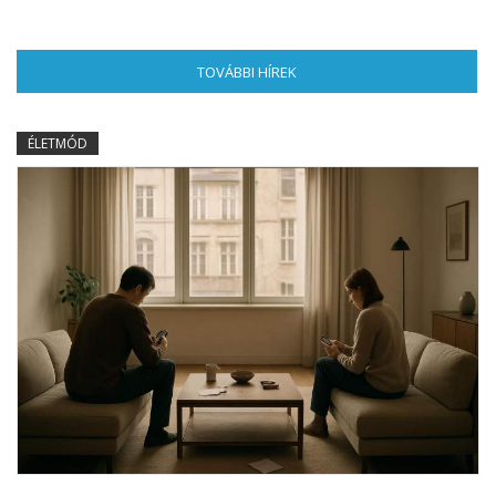
TOVÁBBI HÍREK
(AKTÍV FÜL)
ÉLETMÓD