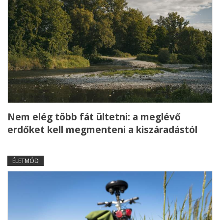
Nem elég több fát ültetni: a meglévő
erdőket kell megmenteni a kiszáradástól
ÉLETMÓD