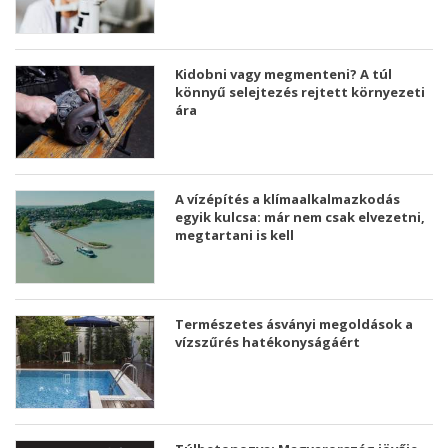
Kidobni vagy megmenteni? A túl
könnyű selejtezés rejtett környezeti
ára
A vízépítés a klímaalkalmazkodás
egyik kulcsa: már nem csak elvezetni,
megtartani is kell
Természetes ásványi megoldások a
vízszűrés hatékonyságáért