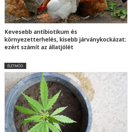
Kevesebb antibiotikum és
környezetterhelés, kisebb járványkockázat:
ezért számít az állatjólét
ÉLETMÓD