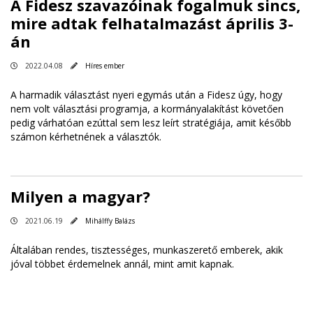
A Fidesz szavazóinak fogalmuk sincs,
mire adtak felhatalmazást április 3-
án
2022.04.08
Híres ember
A harmadik választást nyeri egymás után a Fidesz úgy, hogy
nem volt választási programja, a kormányalakítást követően
pedig várhatóan ezúttal sem lesz leírt stratégiája, amit később
számon kérhetnének a választók.
Milyen a magyar?
2021.06.19
Mihálffy Balázs
Általában rendes, tisztességes, munkaszerető emberek, akik
jóval többet érdemelnek annál, mint amit kapnak.