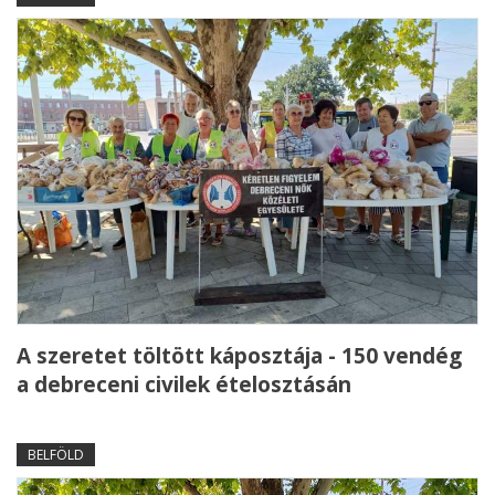
A szeretet töltött káposztája - 150 vendég
a debreceni civilek ételosztásán
BELFÖLD