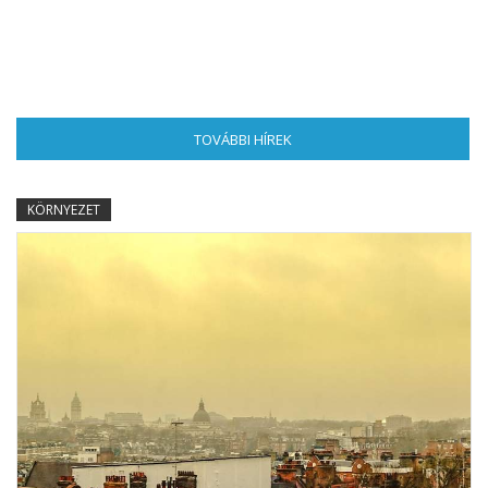
TOVÁBBI HÍREK
(AKTÍV FÜL)
KÖRNYEZET