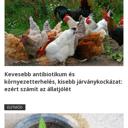
Kevesebb antibiotikum és
környezetterhelés, kisebb járványkockázat:
ezért számít az állatjólét
ÉLETMÓD