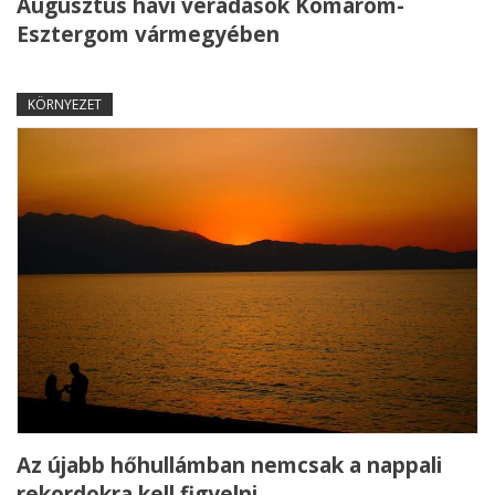
Augusztus havi véradások Komárom-
Esztergom vármegyében
KÖRNYEZET
Az újabb hőhullámban nemcsak a nappali
rekordokra kell figyelni