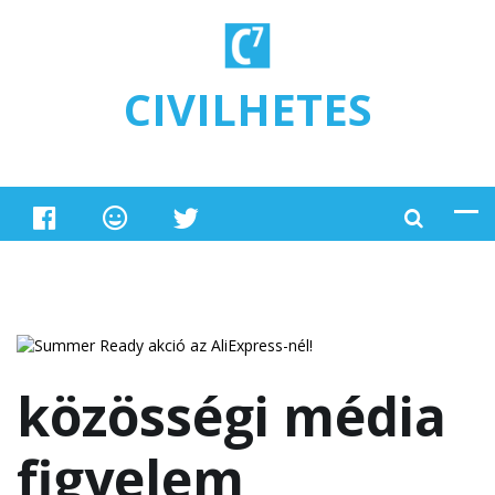
Ugrás a tartalomra
CIVILHETES
közösségi média
figyelem