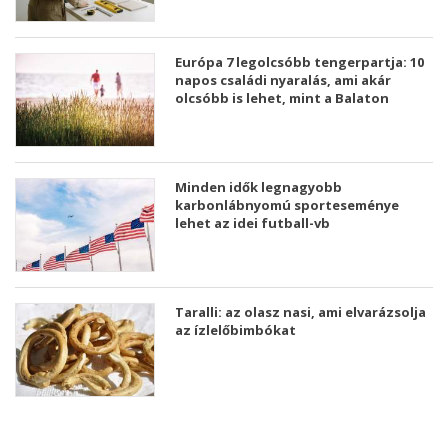
Európa 7 legolcsóbb tengerpartja: 10
napos családi nyaralás, ami akár
olcsóbb is lehet, mint a Balaton
Minden idők legnagyobb
karbonlábnyomú sporteseménye
lehet az idei futball-vb
Taralli: az olasz nasi, ami elvarázsolja
az ízlelőbimbókat