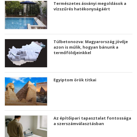
Természetes ásványi megoldások a
vízszűrés hatékonyságáért
Túlbetonozva: Magyarország jövője
azon is múlik, hogyan bánunk a
termőföldjeinkkel
Egyiptom örök titkai
Az építőipari tapasztalat fontossága
a szerszámválasztásban