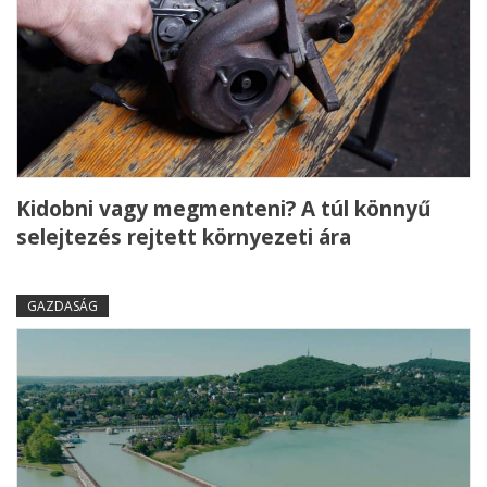
Kidobni vagy megmenteni? A túl könnyű
selejtezés rejtett környezeti ára
GAZDASÁG