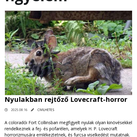
Nyulakban rejtőző Lovecraft-horror
2025.08.16
CIVILHETES
A coloradói Fort Collinsban megfigyelt nyulak olyan kinövésekkel
rendelkeznek a fej- és pofarélen, amelyek H. P. Lovecraft
horrorizmusára emlékeztetnek, és furcsa viselkedést mutatnak.