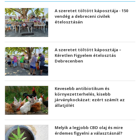
A szeretet töltött káposztája - 150
vendég a debreceni civilek
ételosztásán
A szeretet töltött káposztája –
Kéretlen Figyelem ételosztás
Debrecenben
Kevesebb antibiotikum és
környezetterhelés, kisebb
járványkockázat: ezért számít az
állatjólét
Melyik a legjobb CBD olaj és mire
érdemes figyelni a választásnál?