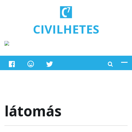
Ugrás a tartalomra
CIVILHETES
látomás