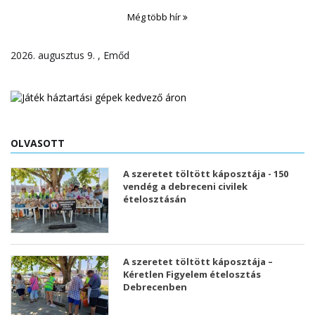
Még több hír
2026. augusztus 9. , Emőd
OLVASOTT
A szeretet töltött káposztája - 150
vendég a debreceni civilek
ételosztásán
A szeretet töltött káposztája –
Kéretlen Figyelem ételosztás
Debrecenben