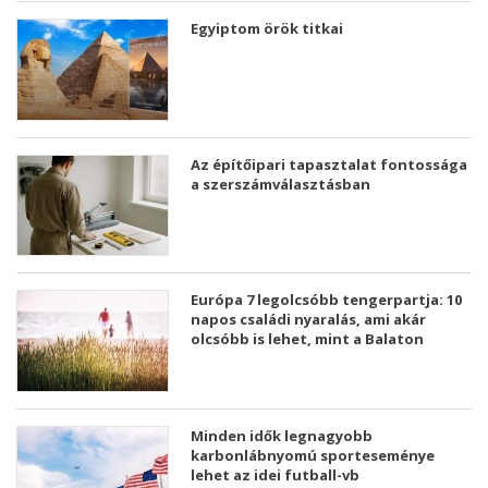
Egyiptom örök titkai
Az építőipari tapasztalat fontossága
a szerszámválasztásban
Európa 7 legolcsóbb tengerpartja: 10
napos családi nyaralás, ami akár
olcsóbb is lehet, mint a Balaton
Minden idők legnagyobb
karbonlábnyomú sporteseménye
lehet az idei futball-vb