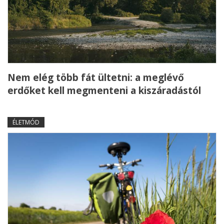
Nem elég több fát ültetni: a meglévő
erdőket kell megmenteni a kiszáradástól
ÉLETMÓD