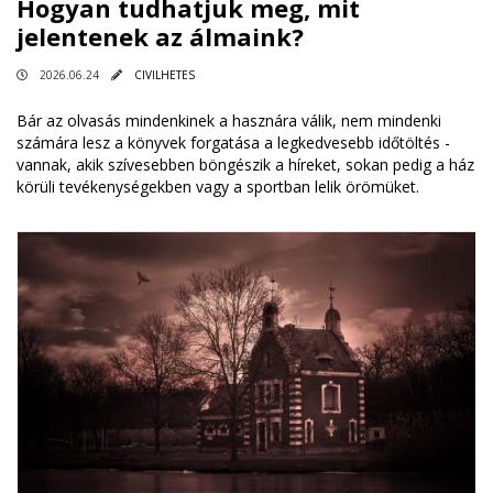
Hogyan tudhatjuk meg, mit
jelentenek az álmaink?
2026.06.24
CIVILHETES
Bár az olvasás mindenkinek a hasznára válik, nem mindenki
számára lesz a könyvek forgatása a legkedvesebb időtöltés -
vannak, akik szívesebben böngészik a híreket, sokan pedig a ház
körüli tevékenységekben vagy a sportban lelik örömüket.