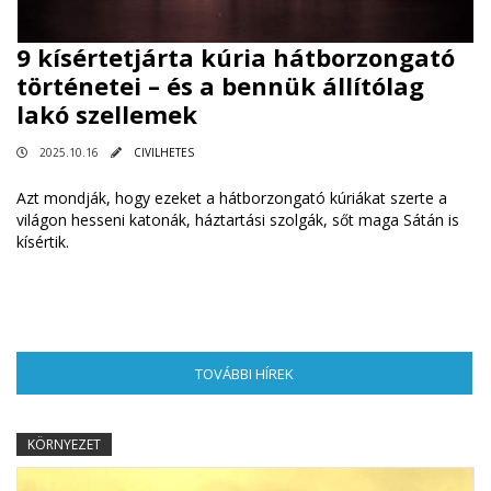
9 kísértetjárta kúria hátborzongató
történetei – és a bennük állítólag
lakó szellemek
2025.10.16
CIVILHETES
Azt mondják, hogy ezeket a hátborzongató kúriákat szerte a
világon hesseni katonák, háztartási szolgák, sőt maga Sátán is
kísértik.
TOVÁBBI HÍREK
(AKTÍV FÜL)
KÖRNYEZET