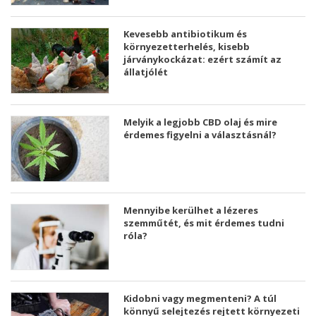
Kevesebb antibiotikum és
környezetterhelés, kisebb
járványkockázat: ezért számít az
állatjólét
Melyik a legjobb CBD olaj és mire
érdemes figyelni a választásnál?
Mennyibe kerülhet a lézeres
szemműtét, és mit érdemes tudni
róla?
Kidobni vagy megmenteni? A túl
könnyű selejtezés rejtett környezeti