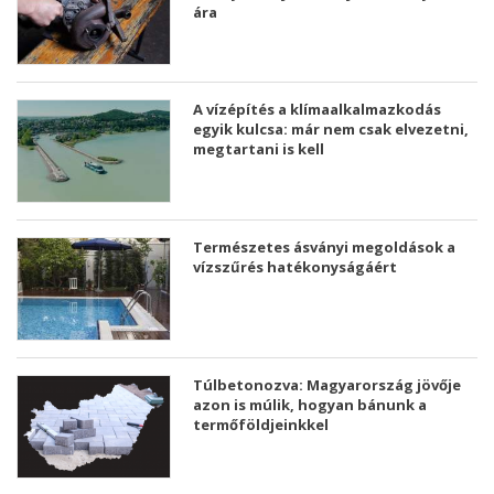
ára
A vízépítés a klímaalkalmazkodás
egyik kulcsa: már nem csak elvezetni,
megtartani is kell
Természetes ásványi megoldások a
vízszűrés hatékonyságáért
Túlbetonozva: Magyarország jövője
azon is múlik, hogyan bánunk a
termőföldjeinkkel