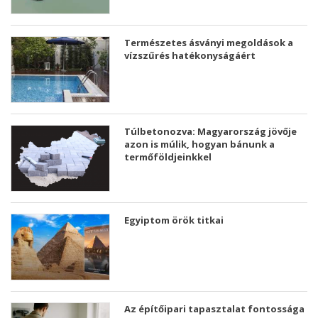
Természetes ásványi megoldások a
vízszűrés hatékonyságáért
Túlbetonozva: Magyarország jövője
azon is múlik, hogyan bánunk a
termőföldjeinkkel
Egyiptom örök titkai
Az építőipari tapasztalat fontossága