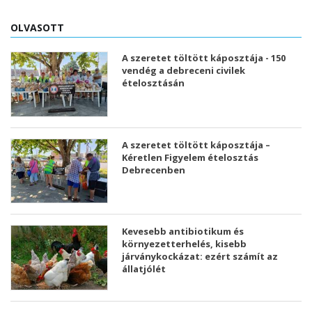
OLVASOTT
A szeretet töltött káposztája - 150
vendég a debreceni civilek
ételosztásán
A szeretet töltött káposztája –
Kéretlen Figyelem ételosztás
Debrecenben
Kevesebb antibiotikum és
környezetterhelés, kisebb
járványkockázat: ezért számít az
állatjólét