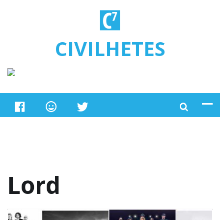
Ugrás a tartalomra
CIVILHETES
Lord