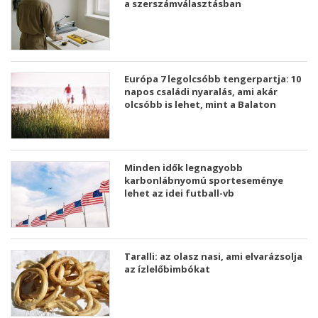
a szerszámválasztásban
Európa 7 legolcsóbb tengerpartja: 10
napos családi nyaralás, ami akár
olcsóbb is lehet, mint a Balaton
Minden idők legnagyobb
karbonlábnyomú sporteseménye
lehet az idei futball-vb
Taralli: az olasz nasi, ami elvarázsolja
az ízlelőbimbókat