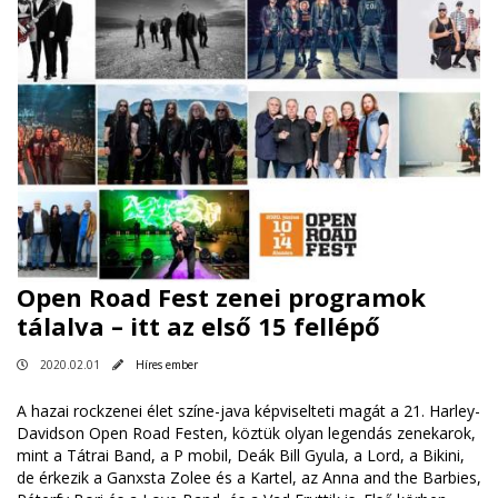
Open Road Fest zenei programok
tálalva – itt az első 15 fellépő
2020.02.01
Híres ember
A hazai rockzenei élet színe-java képviselteti magát a 21. Harley-
Davidson Open Road Festen, köztük olyan legendás zenekarok,
mint a Tátrai Band, a P mobil, Deák Bill Gyula, a Lord, a Bikini,
de érkezik a Ganxsta Zolee és a Kartel, az Anna and the Barbies,