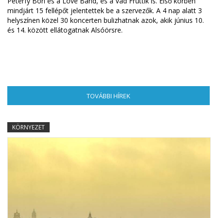
Péterfy Bori és a Love Band, és a Vad Fruttik is. Első körben
mindjárt 15 fellépőt jelentettek be a szervezők. A 4 nap alatt 3
helyszínen közel 30 koncerten bulizhatnak azok, akik június 10.
és 14. között ellátogatnak Alsóörsre.
TOVÁBBI HÍREK
(AKTÍV FÜL)
KÖRNYEZET